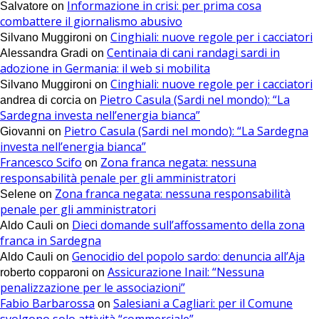
Informazione in crisi: per prima cosa
Salvatore
on
combattere il giornalismo abusivo
Cinghiali: nuove regole per i cacciatori
Silvano Muggironi
on
Centinaia di cani randagi sardi in
Alessandra Gradi
on
adozione in Germania: il web si mobilita
Cinghiali: nuove regole per i cacciatori
Silvano Muggironi
on
Pietro Casula (Sardi nel mondo): “La
andrea di corcia
on
Sardegna investa nell’energia bianca”
Pietro Casula (Sardi nel mondo): “La Sardegna
Giovanni
on
investa nell’energia bianca”
Francesco Scifo
Zona franca negata: nessuna
on
responsabilità penale per gli amministratori
Zona franca negata: nessuna responsabilità
Selene
on
penale per gli amministratori
Dieci domande sull’affossamento della zona
Aldo Cauli
on
franca in Sardegna
Genocidio del popolo sardo: denuncia all’Aja
Aldo Cauli
on
Assicurazione Inail: “Nessuna
roberto copparoni
on
penalizzazione per le associazioni”
Fabio Barbarossa
Salesiani a Cagliari: per il Comune
on
svolgono solo attività “commerciale”