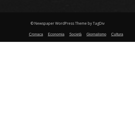
© Newspaper WordPress Theme by TagDiv
Cronaca
Economia
Società
Giornalismo
Cultura