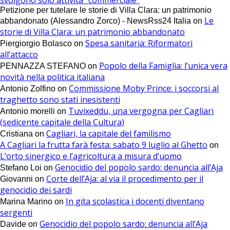
Petizione per tutelare le storie di Villa Clara: un patrimonio
Le
abbandonato (Alessandro Zorco) - NewsRss24 Italia
on
storie di Villa Clara: un patrimonio abbandonato
Spesa sanitaria: Riformatori
Piergiorgio Bolasco
on
all’attacco
Popolo della Famiglia: l’unica vera
PENNAZZA STEFANO
on
novità nella politica italiana
Commissione Moby Prince: i soccorsi al
Antonio Zolfino
on
traghetto sono stati inesistenti
Tuvixeddu, una vergogna per Cagliari
Antonio morelli
on
(sedicente capitale della Cultura)
Cagliari, la capitale del familismo
Cristiana
on
A Cagliari la frutta farà festa: sabato 9 luglio al Ghetto
on
L’orto sinergico e l’agricoltura a misura d’uomo
Genocidio del popolo sardo: denuncia all’Aja
Stefano Loi
on
Corte dell’Aja: al via il procedimento per il
Giovanni
on
genocidio dei sardi
In gita scolastica i docenti diventano
Marina Marino
on
sergenti
Genocidio del popolo sardo: denuncia all’Aja
Davide
on