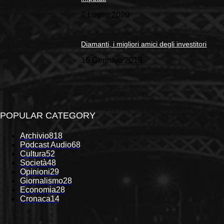
7 Luglio 2020
Diamanti, i migliori amici degli investitori
15 Gennaio 2019
POPULAR CATEGORY
Archivio
818
Podcast Audio
68
Cultura
52
Società
48
Opinioni
29
Giornalismo
28
Economia
28
Cronaca
14