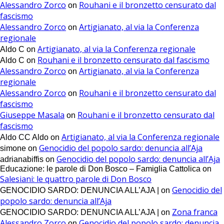
Alessandro Zorco
Rouhani e il bronzetto censurato dal
on
fascismo
Alessandro Zorco
Artigianato, al via la Conferenza
on
regionale
Artigianato, al via la Conferenza regionale
Aldo C
on
Rouhani e il bronzetto censurato dal fascismo
Aldo C
on
Alessandro Zorco
Artigianato, al via la Conferenza
on
regionale
Alessandro Zorco
Rouhani e il bronzetto censurato dal
on
fascismo
Giuseppe Masala
Rouhani e il bronzetto censurato dal
on
fascismo
Artigianato, al via la Conferenza regionale
Aldo CC Aldo
on
Genocidio del popolo sardo: denuncia all’Aja
simone
on
Genocidio del popolo sardo: denuncia all’Aja
adrianabiffis
on
Educazione: le parole di Don Bosco – Famiglia Cattolica
on
Salesiani: le quattro parole di Don Bosco
Genocidio del
GENOCIDIO SARDO: DENUNCIA ALL’AJA |
on
popolo sardo: denuncia all’Aja
Zona franca
GENOCIDIO SARDO: DENUNCIA ALL’AJA |
on
Alessandro Zorco
Genocidio del popolo sardo: denuncia
on