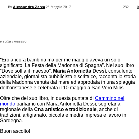
your email
By
Alessandro Zorco
23 Maggio 2017
232
0
Facebook
Twitter
Pinterest
 soffia il maestro
“Ero ancora bambina ma per me maggio aveva un solo
significato: La Festa della Madonna di Spagna”. Nel suo libro
“Dove soffia il maestro”,
Maria Antonietta Dessì
, consulente
aziendale, giornalista pubblicista e scrittrice, racconta la storia
della Madonna venuta dal mare ed approdata in una spiaggia
dell’oristanese e celebrata il 10 maggio a San Vero Milis.
Oltre che del suo libro, in questa puntata di
Cammino nel
mondo
parliamo con Maria Antonietta Dessì, segretaria
regionale della
Cna artistico e tradizionale
, anche di
tradizioni, artigianato, piccola e media impresa e lavoro in
Sardegna.
Buon ascolto!