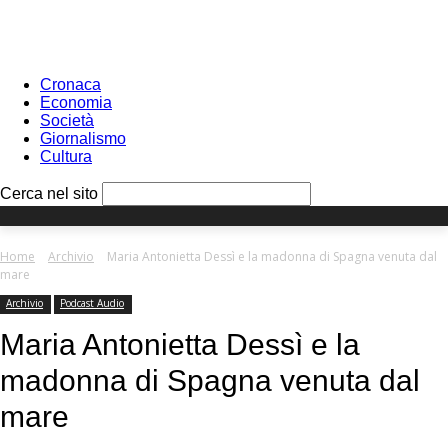
Sign in
PASSWORD RECOVERY
SIGN IN
Benvenuto!
Log into your account
Cronaca
Economia
Società
Giornalismo
Cultura
your username
Cerca nel sito
your password
Home
Archivio
Maria Antonietta Dessì e la madonna di Spagna venuta dal
mare
Archivio
Podcast Audio
Forgot your password?
Maria Antonietta Dessì e la
madonna di Spagna venuta dal
Recover your password
mare