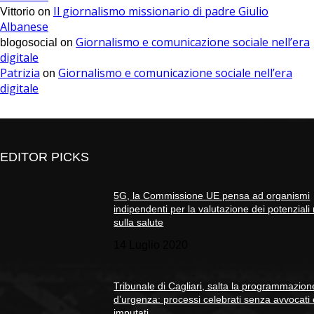
Il giornalismo missionario di padre Giulio
Vittorio
on
Albanese
Giornalismo e comunicazione sociale nell’era
blogosocial
on
digitale
Patrizia
Giornalismo e comunicazione sociale nell’era
on
digitale
EDITOR PICKS
5G, la Commissione UE pensa ad organismi
indipendenti per la valutazione dei potenziali 
sulla salute
14 Luglio 2020
Tribunale di Cagliari, salta la programmazion
d’urgenza: processi celebrati senza avvocati
imputati