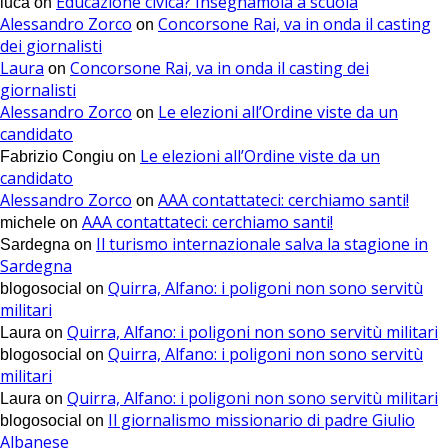
Educazione civica? Insegnamola a scuola
luca
on
Alessandro Zorco
Concorsone Rai, va in onda il casting
on
dei giornalisti
Laura
Concorsone Rai, va in onda il casting dei
on
giornalisti
Alessandro Zorco
Le elezioni all’Ordine viste da un
on
candidato
Le elezioni all’Ordine viste da un
Fabrizio Congiu
on
candidato
Alessandro Zorco
AAA contattateci: cerchiamo santi!
on
AAA contattateci: cerchiamo santi!
michele
on
Il turismo internazionale salva la stagione in
Sardegna
on
Sardegna
Quirra, Alfano: i poligoni non sono servitù
blogosocial
on
militari
Quirra, Alfano: i poligoni non sono servitù militari
Laura
on
Quirra, Alfano: i poligoni non sono servitù
blogosocial
on
militari
Quirra, Alfano: i poligoni non sono servitù militari
Laura
on
Il giornalismo missionario di padre Giulio
blogosocial
on
Albanese