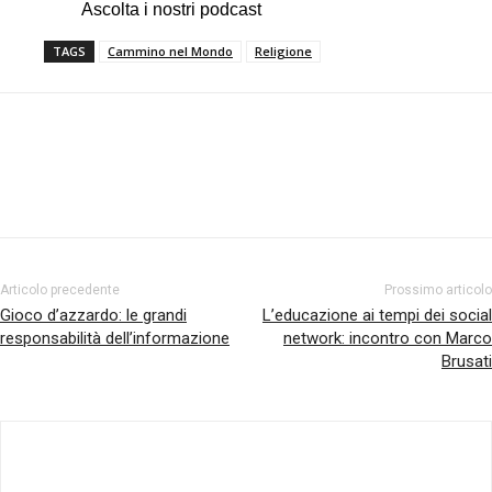
Ascolta i nostri podcast
TAGS
Cammino nel Mondo
Religione
Facebook
Twitter
Pinterest
Articolo precedente
Prossimo articolo
Gioco d’azzardo: le grandi
L’educazione ai tempi dei social
responsabilità dell’informazione
network: incontro con Marco
Brusati