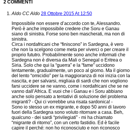
2 COMMENTI
Aldo CC Aldo
28 Ottobre 2015 At 12:50
Impossibile non essere d’accordo con te, Alessandro.
Però è anche impossibile credere che Soru e Ganau
siano di sinistra. Forse sono ben mascherati, ma non di
sinistra.
Circa i nordafricani che “finiscono” in Sardegna, è vero
che non la scelgono come meta per viverci o per creare il
proprio fututro. Probabilmente sono anche informati che
Sardegna non è diversa da Mali o Senegal o Eritrea o
Siria. Solo che qui la “guerra” e la “fame” uccidono
lentamente, gradualmente, un poco al giorno. Ma il giorno
del lento “omicidio” per la maggioranza di noi inizia con la
nascita, e per salvarsi, migliaia di sardi che non vogliono
farsi uccidere se ne vanno, come i nordafricani che se ne
vanno dall’Africa. E vuoi che i Ganau e i Soru abbiano
anche solo pensato a tentativi di soluzione del problema
migranti? - Qui ci vorrebbe una risata sardonica! -
Sono io stesso un ex migrante, e dopo 50 anni di lavoro
fuori della Sardegna sono voluto ritornare a casa. Beh,
qualcuno - dei sardi “privilegiati” - mi ha chiamato
“migrante di ritorno”, con un certo fastidio. Ed è facile
capire il perché: non ho riconosciuto e non riconosco