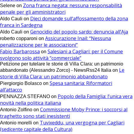
Zona franca negata: nessuna responsabilità
Selene
on
penale per gli amministratori
Dieci domande sull’affossamento della zona
Aldo Cauli
on
franca in Sardegna
Genocidio del popolo sardo: denuncia all’Aja
Aldo Cauli
on
Assicurazione Inail: “Nessuna
roberto copparoni
on
penalizzazione per le associazioni”
Fabio Barbarossa
Salesiani a Cagliari: per il Comune
on
svolgono solo attività “commerciale”
Petizione per tutelare le storie di Villa Clara: un patrimonio
Le
abbandonato (Alessandro Zorco) - NewsRss24 Italia
on
storie di Villa Clara: un patrimonio abbandonato
Spesa sanitaria: Riformatori
Piergiorgio Bolasco
on
all’attacco
Popolo della Famiglia: l’unica vera
PENNAZZA STEFANO
on
novità nella politica italiana
Commissione Moby Prince: i soccorsi al
Antonio Zolfino
on
traghetto sono stati inesistenti
Tuvixeddu, una vergogna per Cagliari
Antonio morelli
on
(sedicente capitale della Cultura)