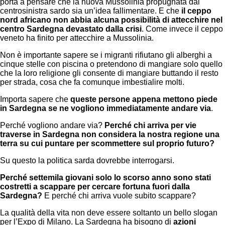
porta a pensare che la nuova Mussolinia propugnata dal
centrosinistra sardo sia un’idea fallimentare. E che
il ceppo
nord africano non abbia alcuna possibilità di attecchire nel
centro Sardegna devastato dalla crisi
. Come invece il ceppo
veneto ha finito per attecchire a Mussolinia.
Non è importante sapere se i migranti rifiutano gli alberghi a
cinque stelle con piscina o pretendono di mangiare solo quello
che la loro religione gli consente di mangiare buttando il resto
per strada, cosa che fa comunque imbestialire molti.
Importa sapere che
queste persone appena mettono piede
in Sardegna se ne vogliono immediatamente andare via
.
Perché vogliono andare via?
Perché chi arriva per vie
traverse in Sardegna non considera la nostra regione una
terra su cui puntare per scommettere sul proprio futuro?
Su questo la politica sarda dovrebbe interrogarsi.
Perché settemila giovani solo lo scorso anno sono stati
costretti a scappare per cercare fortuna fuori dalla
Sardegna?
E perché chi arriva vuole subito scappare?
La qualità della vita non deve essere soltanto un bello slogan
per l’Expo di Milano. La Sardegna ha bisogno di
azioni