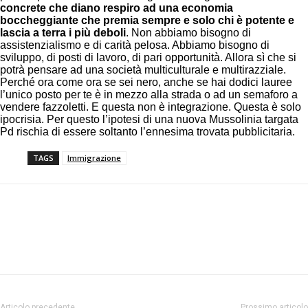
concrete che diano respiro ad una economia
boccheggiante che premia sempre e solo chi è potente e
lascia a terra i più deboli
. Non abbiamo bisogno di
assistenzialismo e di carità pelosa. Abbiamo bisogno di
sviluppo, di posti di lavoro, di pari opportunità. Allora sì che si
potrà pensare ad una società multiculturale e multirazziale.
Perché ora come ora se sei nero, anche se hai dodici lauree
l’unico posto per te è in mezzo alla strada o ad un semaforo a
vendere fazzoletti. E questa non è integrazione. Questa è solo
ipocrisia. Per questo l’ipotesi di una nuova Mussolinia targata
Pd rischia di essere soltanto l’ennesima trovata pubblicitaria.
TAGS
Immigrazione
Facebook
Twitter
Pinterest
Articolo precedente
Prossimo articolo