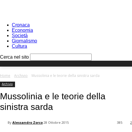
Sign in
PASSWORD RECOVERY
SIGN IN
Benvenuto!
Log into your account
Cronaca
Economia
Società
Giornalismo
Cultura
your username
Cerca nel sito
your password
Home
Archivio
Mussolinia e le teorie della sinistra sarda
Archivio
Forgot your password?
Mussolinia e le teorie della
sinistra sarda
Recover your password
By
Alessandro Zorco
28 Ottobre 2015
385
2