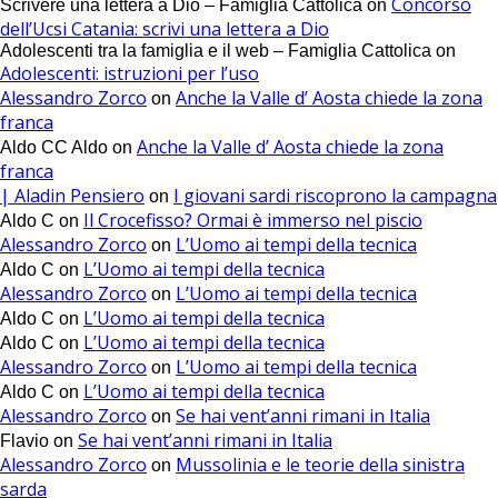
Concorso
Scrivere una lettera a Dio – Famiglia Cattolica
on
dell’Ucsi Catania: scrivi una lettera a Dio
Adolescenti tra la famiglia e il web – Famiglia Cattolica
on
Adolescenti: istruzioni per l’uso
Alessandro Zorco
Anche la Valle d’ Aosta chiede la zona
on
franca
Anche la Valle d’ Aosta chiede la zona
Aldo CC Aldo
on
franca
| Aladin Pensiero
I giovani sardi riscoprono la campagna
on
Il Crocefisso? Ormai è immerso nel piscio
Aldo C
on
Alessandro Zorco
L’Uomo ai tempi della tecnica
on
L’Uomo ai tempi della tecnica
Aldo C
on
Alessandro Zorco
L’Uomo ai tempi della tecnica
on
L’Uomo ai tempi della tecnica
Aldo C
on
L’Uomo ai tempi della tecnica
Aldo C
on
Alessandro Zorco
L’Uomo ai tempi della tecnica
on
L’Uomo ai tempi della tecnica
Aldo C
on
Alessandro Zorco
Se hai vent’anni rimani in Italia
on
Se hai vent’anni rimani in Italia
Flavio
on
Alessandro Zorco
Mussolinia e le teorie della sinistra
on
sarda