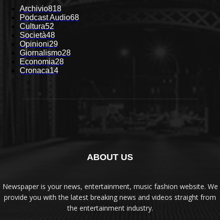
Archivio
818
Podcast Audio
68
Cultura
52
Società
48
Opinioni
29
Giornalismo
28
Economia
28
Cronaca
14
ABOUT US
Newspaper is your news, entertainment, music fashion website. We
provide you with the latest breaking news and videos straight from
the entertainment industry.