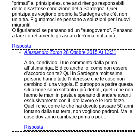
“primati” ai printzipales, che anzi ritengo responsabili
delle disastrose condizione della Sardegna. Quei
printzipales vogliono proprio la Sardegna che c’è, non
un’altra. Figuriamoci se pensano a soluzioni per i nuovi
migranti!
O figuriamoci se pensano ad un “autogoverno”. Pensano
a fare correttamente gli ascari di Roma, nulla più.
Risposta
Alessandro Zorco
28 Ottobre 2015 At 13:31
Aldo, condivido il tuo commento dalla prima
all’ultima riga. E dico anche io: come non essere
d’accordo con te? Qui in Sardegna moltissime
persone hanno tutto l’interesse che le cose non
cambino di una virgola. E purtroppo a patire questa
situazione sono soltanto i più deboli, quelli che non
hanno le mani in pasta e sperano di andare avanti
esclusivamente con il loro lavoro e le loro forze.
Quelli che, come te che hai dovuto passare 50 anni
lontano dalla tua terra, non vogliono padroni. Ma le
cose dovranno cambiare prima o poi…
Risposta