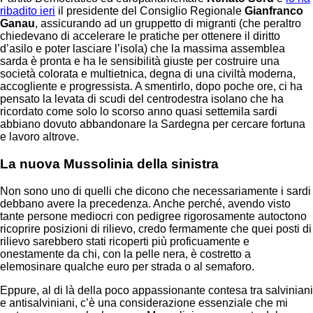
ribadito ieri
il presidente del Consiglio Regionale
Gianfranco
Ganau
, assicurando ad un gruppetto di migranti (che peraltro
chiedevano di accelerare le pratiche per ottenere il diritto
d’asilo e poter lasciare l’isola) che la massima assemblea
sarda è pronta e ha le sensibilità giuste per costruire una
società colorata e multietnica, degna di una civiltà moderna,
accogliente e progressista. A smentirlo, dopo poche ore, ci ha
pensato la levata di scudi del centrodestra isolano che ha
ricordato come solo lo scorso anno quasi settemila sardi
abbiano dovuto abbandonare la Sardegna per cercare fortuna
e lavoro altrove.
La nuova Mussolinia della sinistra
Non sono uno di quelli che dicono che necessariamente i sardi
debbano avere la precedenza. Anche perché, avendo visto
tante persone mediocri con pedigree rigorosamente autoctono
ricoprire posizioni di rilievo, credo fermamente che quei posti di
rilievo sarebbero stati ricoperti più proficuamente e
onestamente da chi, con la pelle nera, è costretto a
elemosinare qualche euro per strada o al semaforo.
Eppure, al di là della poco appassionante contesa tra salviniani
e antisalviniani, c’è una considerazione essenziale che mi