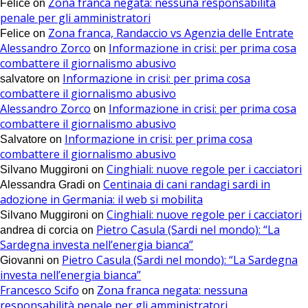
Zona franca negata: nessuna responsabilità
Felice
on
penale per gli amministratori
Zona franca, Randaccio vs Agenzia delle Entrate
Felice
on
Alessandro Zorco
Informazione in crisi: per prima cosa
on
combattere il giornalismo abusivo
Informazione in crisi: per prima cosa
salvatore
on
combattere il giornalismo abusivo
Alessandro Zorco
Informazione in crisi: per prima cosa
on
combattere il giornalismo abusivo
Informazione in crisi: per prima cosa
Salvatore
on
combattere il giornalismo abusivo
Cinghiali: nuove regole per i cacciatori
Silvano Muggironi
on
Centinaia di cani randagi sardi in
Alessandra Gradi
on
adozione in Germania: il web si mobilita
Cinghiali: nuove regole per i cacciatori
Silvano Muggironi
on
Pietro Casula (Sardi nel mondo): “La
andrea di corcia
on
Sardegna investa nell’energia bianca”
Pietro Casula (Sardi nel mondo): “La Sardegna
Giovanni
on
investa nell’energia bianca”
Francesco Scifo
Zona franca negata: nessuna
on
responsabilità penale per gli amministratori