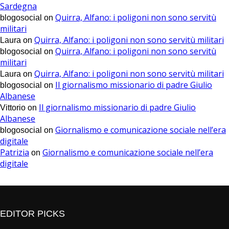
Sardegna
Quirra, Alfano: i poligoni non sono servitù
blogosocial
on
militari
Quirra, Alfano: i poligoni non sono servitù militari
Laura
on
Quirra, Alfano: i poligoni non sono servitù
blogosocial
on
militari
Quirra, Alfano: i poligoni non sono servitù militari
Laura
on
Il giornalismo missionario di padre Giulio
blogosocial
on
Albanese
Il giornalismo missionario di padre Giulio
Vittorio
on
Albanese
Giornalismo e comunicazione sociale nell’era
blogosocial
on
digitale
Patrizia
Giornalismo e comunicazione sociale nell’era
on
digitale
EDITOR PICKS