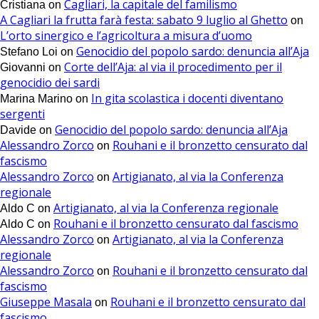
Cagliari, la capitale del familismo
Cristiana
on
A Cagliari la frutta farà festa: sabato 9 luglio al Ghetto
on
L’orto sinergico e l’agricoltura a misura d’uomo
Genocidio del popolo sardo: denuncia all’Aja
Stefano Loi
on
Corte dell’Aja: al via il procedimento per il
Giovanni
on
genocidio dei sardi
In gita scolastica i docenti diventano
Marina Marino
on
sergenti
Genocidio del popolo sardo: denuncia all’Aja
Davide
on
Alessandro Zorco
Rouhani e il bronzetto censurato dal
on
fascismo
Alessandro Zorco
Artigianato, al via la Conferenza
on
regionale
Artigianato, al via la Conferenza regionale
Aldo C
on
Rouhani e il bronzetto censurato dal fascismo
Aldo C
on
Alessandro Zorco
Artigianato, al via la Conferenza
on
regionale
Alessandro Zorco
Rouhani e il bronzetto censurato dal
on
fascismo
Giuseppe Masala
Rouhani e il bronzetto censurato dal
on
fascismo