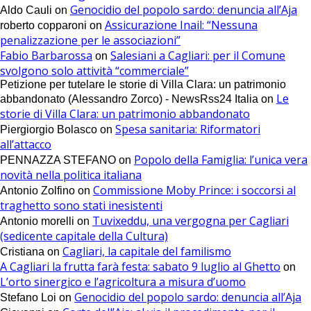
Genocidio del popolo sardo: denuncia all’Aja
Aldo Cauli
on
Assicurazione Inail: “Nessuna
roberto copparoni
on
penalizzazione per le associazioni”
Fabio Barbarossa
Salesiani a Cagliari: per il Comune
on
svolgono solo attività “commerciale”
Petizione per tutelare le storie di Villa Clara: un patrimonio
Le
abbandonato (Alessandro Zorco) - NewsRss24 Italia
on
storie di Villa Clara: un patrimonio abbandonato
Spesa sanitaria: Riformatori
Piergiorgio Bolasco
on
all’attacco
Popolo della Famiglia: l’unica vera
PENNAZZA STEFANO
on
novità nella politica italiana
Commissione Moby Prince: i soccorsi al
Antonio Zolfino
on
traghetto sono stati inesistenti
Tuvixeddu, una vergogna per Cagliari
Antonio morelli
on
(sedicente capitale della Cultura)
Cagliari, la capitale del familismo
Cristiana
on
A Cagliari la frutta farà festa: sabato 9 luglio al Ghetto
on
L’orto sinergico e l’agricoltura a misura d’uomo
Genocidio del popolo sardo: denuncia all’Aja
Stefano Loi
on