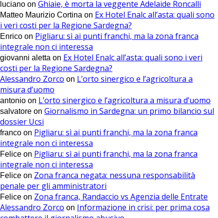
Ghiaie, è morta la veggente Adelaide Roncalli
luciano
on
Ex Hotel Enalc all’asta: quali sono
Matteo Maurizio Cortina
on
i veri costi per la Regione Sardegna?
Pigliaru: sì ai punti franchi, ma la zona franca
Enrico
on
integrale non ci interessa
Ex Hotel Enalc all’asta: quali sono i veri
giovanni aletta
on
costi per la Regione Sardegna?
Alessandro Zorco
L’orto sinergico e l’agricoltura a
on
misura d’uomo
L’orto sinergico e l’agricoltura a misura d’uomo
antonio
on
Giornalismo in Sardegna: un primo bilancio sul
salvatore
on
dossier Ucsi
Pigliaru: sì ai punti franchi, ma la zona franca
franco
on
integrale non ci interessa
Pigliaru: sì ai punti franchi, ma la zona franca
Felice
on
integrale non ci interessa
Zona franca negata: nessuna responsabilità
Felice
on
penale per gli amministratori
Zona franca, Randaccio vs Agenzia delle Entrate
Felice
on
Alessandro Zorco
Informazione in crisi: per prima cosa
on
combattere il giornalismo abusivo