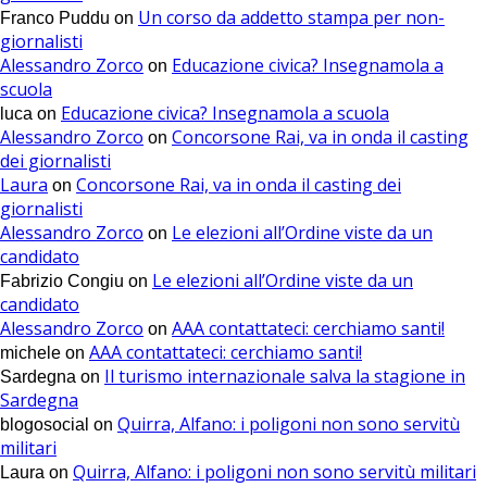
Un corso da addetto stampa per non-
Franco Puddu
on
giornalisti
Alessandro Zorco
Educazione civica? Insegnamola a
on
scuola
Educazione civica? Insegnamola a scuola
luca
on
Alessandro Zorco
Concorsone Rai, va in onda il casting
on
dei giornalisti
Laura
Concorsone Rai, va in onda il casting dei
on
giornalisti
Alessandro Zorco
Le elezioni all’Ordine viste da un
on
candidato
Le elezioni all’Ordine viste da un
Fabrizio Congiu
on
candidato
Alessandro Zorco
AAA contattateci: cerchiamo santi!
on
AAA contattateci: cerchiamo santi!
michele
on
Il turismo internazionale salva la stagione in
Sardegna
on
Sardegna
Quirra, Alfano: i poligoni non sono servitù
blogosocial
on
militari
Quirra, Alfano: i poligoni non sono servitù militari
Laura
on