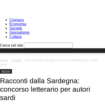
Sign in
PASSWORD RECOVERY
SIGN IN
Benvenuto!
Log into your account
Cronaca
Economia
Società
Giornalismo
Cultura
your username
Cerca nel sito
your password
Home
Archivio
Racconti dalla Sardegna: concorso letterario per autori
sardi
Archivio
Forgot your password?
Racconti dalla Sardegna:
concorso letterario per autori
Recover your password
sardi