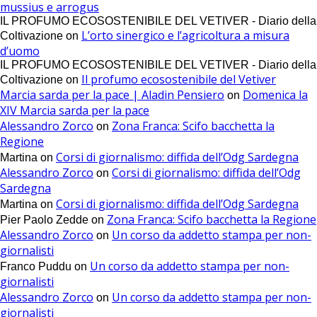
mussius e arrogus
IL PROFUMO ECOSOSTENIBILE DEL VETIVER - Diario della
L’orto sinergico e l’agricoltura a misura
Coltivazione
on
d’uomo
IL PROFUMO ECOSOSTENIBILE DEL VETIVER - Diario della
Il profumo ecosostenibile del Vetiver
Coltivazione
on
Marcia sarda per la pace | Aladin Pensiero
Domenica la
on
XIV Marcia sarda per la pace
Alessandro Zorco
Zona Franca: Scifo bacchetta la
on
Regione
Corsi di giornalismo: diffida dell’Odg Sardegna
Martina
on
Alessandro Zorco
Corsi di giornalismo: diffida dell’Odg
on
Sardegna
Corsi di giornalismo: diffida dell’Odg Sardegna
Martina
on
Zona Franca: Scifo bacchetta la Regione
Pier Paolo Zedde
on
Alessandro Zorco
Un corso da addetto stampa per non-
on
giornalisti
Un corso da addetto stampa per non-
Franco Puddu
on
giornalisti
Alessandro Zorco
Un corso da addetto stampa per non-
on
giornalisti