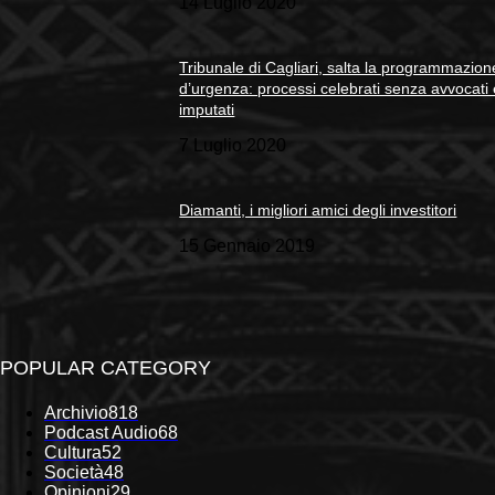
14 Luglio 2020
Tribunale di Cagliari, salta la programmazion
d’urgenza: processi celebrati senza avvocati
imputati
7 Luglio 2020
Diamanti, i migliori amici degli investitori
15 Gennaio 2019
POPULAR CATEGORY
Archivio
818
Podcast Audio
68
Cultura
52
Società
48
Opinioni
29