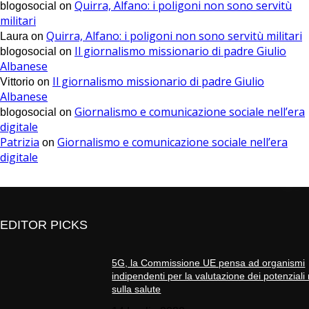
Quirra, Alfano: i poligoni non sono servitù
blogosocial
on
militari
Quirra, Alfano: i poligoni non sono servitù militari
Laura
on
Il giornalismo missionario di padre Giulio
blogosocial
on
Albanese
Il giornalismo missionario di padre Giulio
Vittorio
on
Albanese
Giornalismo e comunicazione sociale nell’era
blogosocial
on
digitale
Patrizia
Giornalismo e comunicazione sociale nell’era
on
digitale
EDITOR PICKS
5G, la Commissione UE pensa ad organismi
indipendenti per la valutazione dei potenziali 
sulla salute