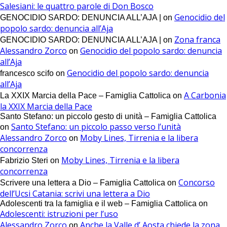
Salesiani: le quattro parole di Don Bosco
Genocidio del
GENOCIDIO SARDO: DENUNCIA ALL’AJA |
on
popolo sardo: denuncia all’Aja
Zona franca
GENOCIDIO SARDO: DENUNCIA ALL’AJA |
on
Alessandro Zorco
Genocidio del popolo sardo: denuncia
on
all’Aja
Genocidio del popolo sardo: denuncia
francesco scifo
on
all’Aja
A Carbonia
La XXIX Marcia della Pace – Famiglia Cattolica
on
la XXIX Marcia della Pace
Santo Stefano: un piccolo gesto di unità – Famiglia Cattolica
Santo Stefano: un piccolo passo verso l’unità
on
Alessandro Zorco
Moby Lines, Tirrenia e la libera
on
concorrenza
Moby Lines, Tirrenia e la libera
Fabrizio Steri
on
concorrenza
Concorso
Scrivere una lettera a Dio – Famiglia Cattolica
on
dell’Ucsi Catania: scrivi una lettera a Dio
Adolescenti tra la famiglia e il web – Famiglia Cattolica
on
Adolescenti: istruzioni per l’uso
Alessandro Zorco
Anche la Valle d’ Aosta chiede la zona
on