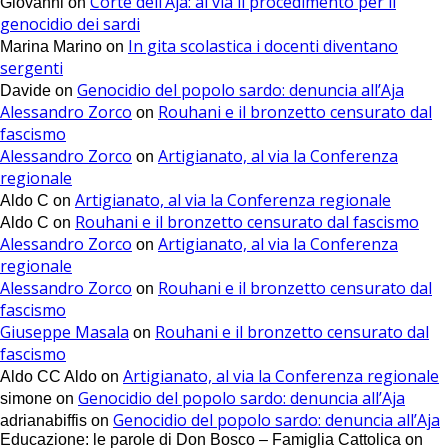
Corte dell’Aja: al via il procedimento per il
Giovanni
on
genocidio dei sardi
In gita scolastica i docenti diventano
Marina Marino
on
sergenti
Genocidio del popolo sardo: denuncia all’Aja
Davide
on
Alessandro Zorco
Rouhani e il bronzetto censurato dal
on
fascismo
Alessandro Zorco
Artigianato, al via la Conferenza
on
regionale
Artigianato, al via la Conferenza regionale
Aldo C
on
Rouhani e il bronzetto censurato dal fascismo
Aldo C
on
Alessandro Zorco
Artigianato, al via la Conferenza
on
regionale
Alessandro Zorco
Rouhani e il bronzetto censurato dal
on
fascismo
Giuseppe Masala
Rouhani e il bronzetto censurato dal
on
fascismo
Artigianato, al via la Conferenza regionale
Aldo CC Aldo
on
Genocidio del popolo sardo: denuncia all’Aja
simone
on
Genocidio del popolo sardo: denuncia all’Aja
adrianabiffis
on
Educazione: le parole di Don Bosco – Famiglia Cattolica
on