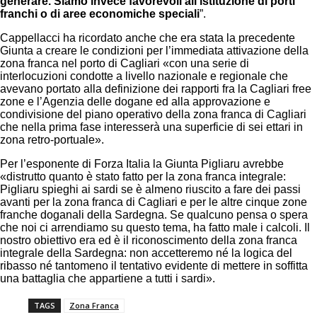
generare. Siamo invece favorevoli all’istituzione di porti
franchi o di aree economiche speciali
”.
Cappellacci ha ricordato anche che era stata la precedente
Giunta a creare le condizioni per l’immediata attivazione della
zona franca nel porto di Cagliari «con una serie di
interlocuzioni condotte a livello nazionale e regionale che
avevano portato alla definizione dei rapporti fra la Cagliari free
zone e l’Agenzia delle dogane ed alla approvazione e
condivisione del piano operativo della zona franca di Cagliari
che nella prima fase interesserà una superficie di sei ettari in
zona retro-portuale».
Per l’esponente di Forza Italia la Giunta Pigliaru avrebbe
«distrutto quanto è stato fatto per la zona franca integrale:
Pigliaru spieghi ai sardi se è almeno riuscito a fare dei passi
avanti per la zona franca di Cagliari e per le altre cinque zone
franche doganali della Sardegna. Se qualcuno pensa o spera
che noi ci arrendiamo su questo tema, ha fatto male i calcoli. Il
nostro obiettivo era ed è il riconoscimento della zona franca
integrale della Sardegna: non accetteremo né la logica del
ribasso né tantomeno il tentativo evidente di mettere in soffitta
una battaglia che appartiene a tutti i sardi».
TAGS
Zona Franca