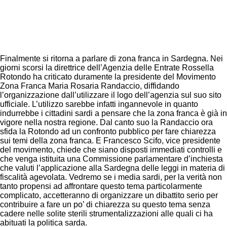
your email
Facebook
Twitter
Pinterest
Finalmente si ritorna a parlare di zona franca in Sardegna. Nei
giorni scorsi la direttrice dell’Agenzia delle Entrate Rossella
Rotondo ha criticato duramente la presidente del Movimento
Zona Franca Maria Rosaria Randaccio, diffidando
l’organizzazione dall’utilizzare il logo dell’agenzia sul suo sito
ufficiale. L’utilizzo sarebbe infatti ingannevole in quanto
indurrebbe i cittadini sardi a pensare che la zona franca è già in
vigore nella nostra regione. Dal canto suo la Randaccio ora
sfida la Rotondo ad un confronto pubblico per fare chiarezza
sui temi della zona franca. E Francesco Scifo, vice presidente
del movimento, chiede che siano disposti immediati controlli e
che venga istituita una Commissione parlamentare d’inchiesta
che valuti l’applicazione alla Sardegna delle leggi in materia di
fiscalità agevolata. Vedremo se i media sardi, per la verità non
tanto propensi ad affrontare questo tema particolarmente
complicato, accetteranno di organizzare un dibattito serio per
contribuire a fare un po’ di chiarezza su questo tema senza
cadere nelle solite sterili strumentalizzazioni alle quali ci ha
abituati la politica sarda.