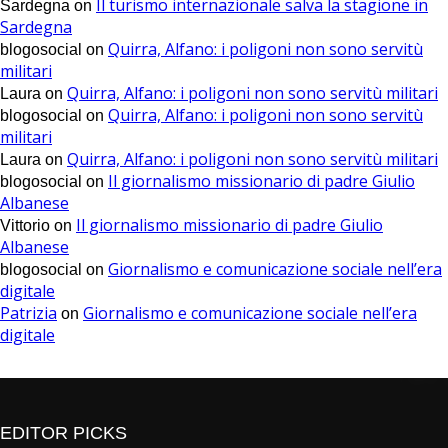
Il turismo internazionale salva la stagione in
Sardegna
on
Sardegna
Quirra, Alfano: i poligoni non sono servitù
blogosocial
on
militari
Quirra, Alfano: i poligoni non sono servitù militari
Laura
on
Quirra, Alfano: i poligoni non sono servitù
blogosocial
on
militari
Quirra, Alfano: i poligoni non sono servitù militari
Laura
on
Il giornalismo missionario di padre Giulio
blogosocial
on
Albanese
Il giornalismo missionario di padre Giulio
Vittorio
on
Albanese
Giornalismo e comunicazione sociale nell’era
blogosocial
on
digitale
Patrizia
Giornalismo e comunicazione sociale nell’era
on
digitale
EDITOR PICKS