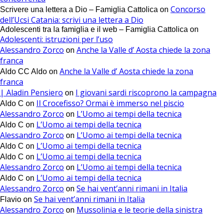
Concorso
Scrivere una lettera a Dio – Famiglia Cattolica
on
dell’Ucsi Catania: scrivi una lettera a Dio
Adolescenti tra la famiglia e il web – Famiglia Cattolica
on
Adolescenti: istruzioni per l’uso
Alessandro Zorco
Anche la Valle d’ Aosta chiede la zona
on
franca
Anche la Valle d’ Aosta chiede la zona
Aldo CC Aldo
on
franca
| Aladin Pensiero
I giovani sardi riscoprono la campagna
on
Il Crocefisso? Ormai è immerso nel piscio
Aldo C
on
Alessandro Zorco
L’Uomo ai tempi della tecnica
on
L’Uomo ai tempi della tecnica
Aldo C
on
Alessandro Zorco
L’Uomo ai tempi della tecnica
on
L’Uomo ai tempi della tecnica
Aldo C
on
L’Uomo ai tempi della tecnica
Aldo C
on
Alessandro Zorco
L’Uomo ai tempi della tecnica
on
L’Uomo ai tempi della tecnica
Aldo C
on
Alessandro Zorco
Se hai vent’anni rimani in Italia
on
Se hai vent’anni rimani in Italia
Flavio
on
Alessandro Zorco
Mussolinia e le teorie della sinistra
on