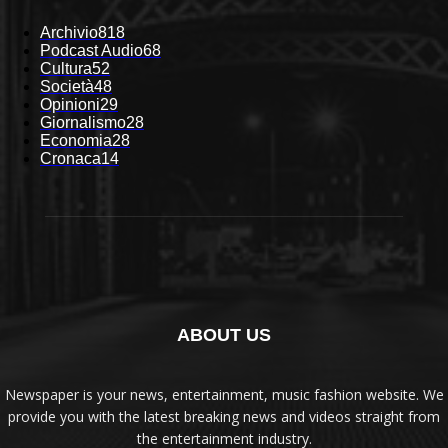
Archivio
818
Podcast Audio
68
Cultura
52
Società
48
Opinioni
29
Giornalismo
28
Economia
28
Cronaca
14
ABOUT US
Newspaper is your news, entertainment, music fashion website. We
provide you with the latest breaking news and videos straight from
the entertainment industry.