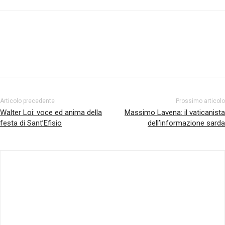
Facebook
Twitter
Pinterest
Articolo precedente
Prossimo articolo
Walter Loi: voce ed anima della
Massimo Lavena: il vaticanista
festa di Sant’Efisio
dell’informazione sarda