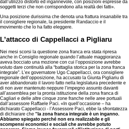
dall’utilizzo distorto ed ingannevole, con posizioni espresse da
soggetti terzi che non corrispondono alla realtà dei fatti».
Una posizione durissima che denota una frattura insanabile tra
il consigliere regionale, la presidente Randaccio e il
movimento che lo ha fatto eleggere.
L’attacco di Cappellacci a Pigliaru
Nei mesi scorsi la questione zona franca era stata ripresa
anche in Consiglio regionale quando l’attuale maggioranza
aveva bocciato una mozione con cui l’opposizione avrebbe
voluto dare continuità alla “battaglia storica per la zona franca
integrale”. L’ex governatore Ugo Cappellacci, ora consigliere
regionale dell’opposizione, ha accusato la Giunta Pigliariu di
aver abbandonato il lavoro fatto nella legislatura precedente e
di non aver mantenuto neppure l’impegno assunto davanti
all’assemblea per la pronta istituzione della zona franca di
Cagliari e delle altre cinque zone franche nelle aree portuali
dall’assessore Raffaele Paci. «In quell’occasione – ha
dichiarato Cappellacci - l’Assessore Paci, ebbe la sfrontatezza
di dichiarare che
“la zona franca integrale è un inganno.
Abbiamo spiegato perché non era realizzabile e gli
scompensi economici e sociali che avrebbe potuto