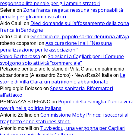
responsabilità penale per gli amministratori
Zona franca negata: nessuna responsabilità
Selene
on
penale per gli amministratori
Dieci domande sull’affossamento della zona
Aldo Cauli
on
franca in Sardegna
Genocidio del popolo sardo: denuncia all’Aja
Aldo Cauli
on
Assicurazione Inail: “Nessuna
roberto copparoni
on
penalizzazione per le associazioni”
Fabio Barbarossa
Salesiani a Cagliari: per il Comune
on
svolgono solo attività “commerciale”
Petizione per tutelare le storie di Villa Clara: un patrimonio
Le
abbandonato (Alessandro Zorco) - NewsRss24 Italia
on
storie di Villa Clara: un patrimonio abbandonato
Spesa sanitaria: Riformatori
Piergiorgio Bolasco
on
all’attacco
Popolo della Famiglia: l’unica vera
PENNAZZA STEFANO
on
novità nella politica italiana
Commissione Moby Prince: i soccorsi al
Antonio Zolfino
on
traghetto sono stati inesistenti
Tuvixeddu, una vergogna per Cagliari
Antonio morelli
on
(sedicente capitale della Cultura)