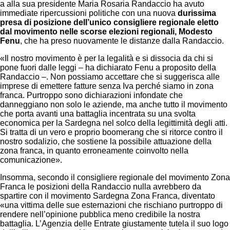
a alla sua presidente Maria Rosaria Randaccio ha avuto
immediate ripercussioni politiche con una nuova
durissima
presa di posizione dell’unico consigliere regionale eletto
dal movimento nelle scorse elezioni regionali, Modesto
Fenu
, che ha preso nuovamente le distanze dalla Randaccio.
«Il nostro movimento è per la legalità e si dissocia da chi si
pone fuori dalle leggi – ha dichiarato Fenu a proposito della
Randaccio –. Non possiamo accettare che si suggerisca alle
imprese di emettere fatture senza Iva perché siamo in zona
franca. Purtroppo sono dichiarazioni infondate che
danneggiano non solo le aziende, ma anche tutto il movimento
che porta avanti una battaglia incentrata su una svolta
economica per la Sardegna nel solco della legittimità degli atti.
Si tratta di un vero e proprio boomerang che si ritorce contro il
nostro sodalizio, che sostiene la possibile attuazione della
zona franca, in quanto erroneamente coinvolto nella
comunicazione».
Insomma, secondo il consigliere regionale del movimento Zona
Franca le posizioni della Randaccio nulla avrebbero da
spartire con il movimento Sardegna Zona Franca, diventato
«una vittima delle sue esternazioni che rischiano purtroppo di
rendere nell’opinione pubblica meno credibile la nostra
battaglia. L’Agenzia delle Entrate giustamente tutela il suo logo