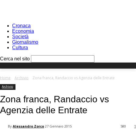
Sign in
PASSWORD RECOVERY
SIGN IN
Benvenuto!
Log into your account
Cronaca
Economia
Società
Giornalismo
Cultura
your username
Cerca nel sito
your password
Home
Archivio
Zona franca, Randaccio vs Agenzia delle Entrate
Archivio
Forgot your password?
Zona franca, Randaccio vs
Agenzia delle Entrate
Recover your password
By
Alessandro Zorco
27 Gennaio 2015
580
1