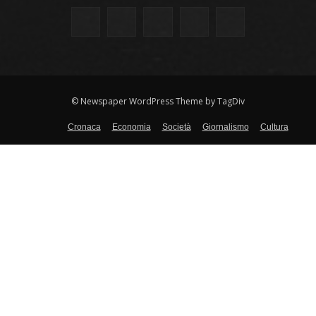
© Newspaper WordPress Theme by TagDiv
Cronaca
Economia
Società
Giornalismo
Cultura