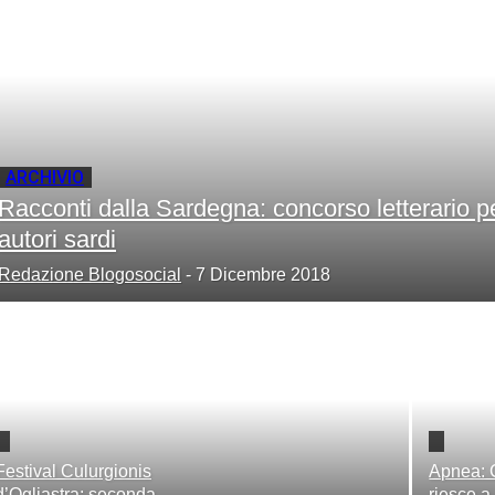
your email
ARCHIVIO
Racconti dalla Sardegna: concorso letterario p
autori sardi
Redazione Blogosocial
-
7 Dicembre 2018
Festival Culurgionis
Apnea: 
d’Ogliastra: seconda
riesce a 