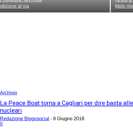
edizione al via
titolo m
Archivio
La Peace Boat torna a Cagliari per dire basta all
nucleari
Redazione Blogosocial
-
8 Giugno 2018
0