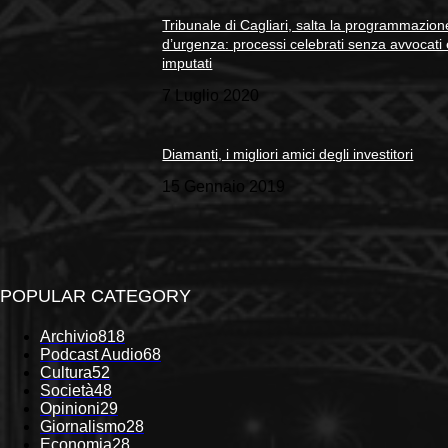
Tribunale di Cagliari, salta la programmazion
d’urgenza: processi celebrati senza avvocati
imputati
7 Luglio 2020
Diamanti, i migliori amici degli investitori
15 Gennaio 2019
POPULAR CATEGORY
Archivio
818
Podcast Audio
68
Cultura
52
Società
48
Opinioni
29
Giornalismo
28
Economia
28