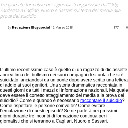
your email
Tre giornate formative per i giornalisti organizzate dall'Odg
Sardegna a Cagliari, Nuoro e Sassari sul tema dei media alla
prova del suicidio
By
Redazione Blogosocial
12 Marzo 2018
177
0
Facebook
Twitter
Pinterest
L’ultimo recentissimo caso è quello di un ragazzo di diciassette
anni vittima del bullismo dei suoi compagni di scuola che si è
suicidato lanciandosi da un ponte dopo avere scritto una lettera
di addio ai suoi genitori. Una storia drammatica raccontata in
questi giorni da tutti i mezzi di informazione nazionali. Ma quale
deve essere il corretto atteggiamento dei media alla prova del
suicidio? Come e quando è necessario
raccontare il suicidio
?
Come rispettare le persone coinvolte? Come evitare
l’emulazione di questi episodi? Se ne parlerà nei prossimi
giorni durante tre incontri di formazione continua per i
giornalisti che si terranno a Cagliari, Nuoro e Sassari.