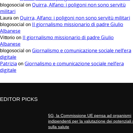
Quirra, Alfano: i poligoni non sono servitù
blogosocial
on
militari
Quirra, Alfano: i poligoni non sono servitù militari
Laura
on
Il giornalismo missionario di padre Giulio
blogosocial
on
Albanese
Il giornalismo missionario di padre Giulio
Vittorio
on
Albanese
Giornalismo e comunicazione sociale nell’era
blogosocial
on
digitale
Patrizia
Giornalismo e comunicazione sociale nell’era
on
digitale
EDITOR PICKS
5G, la Commissione UE pensa ad organismi
indipendenti per la valutazione dei potenziali 
sulla salute