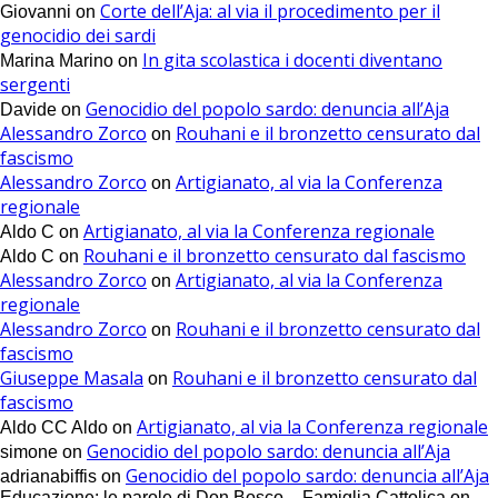
Corte dell’Aja: al via il procedimento per il
Giovanni
on
genocidio dei sardi
In gita scolastica i docenti diventano
Marina Marino
on
sergenti
Genocidio del popolo sardo: denuncia all’Aja
Davide
on
Alessandro Zorco
Rouhani e il bronzetto censurato dal
on
fascismo
Alessandro Zorco
Artigianato, al via la Conferenza
on
regionale
Artigianato, al via la Conferenza regionale
Aldo C
on
Rouhani e il bronzetto censurato dal fascismo
Aldo C
on
Alessandro Zorco
Artigianato, al via la Conferenza
on
regionale
Alessandro Zorco
Rouhani e il bronzetto censurato dal
on
fascismo
Giuseppe Masala
Rouhani e il bronzetto censurato dal
on
fascismo
Artigianato, al via la Conferenza regionale
Aldo CC Aldo
on
Genocidio del popolo sardo: denuncia all’Aja
simone
on
Genocidio del popolo sardo: denuncia all’Aja
adrianabiffis
on
Educazione: le parole di Don Bosco – Famiglia Cattolica
on