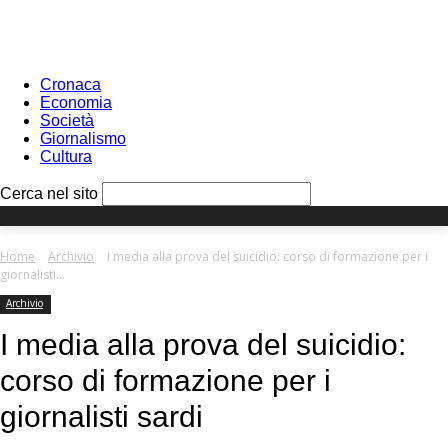
Sign in
PASSWORD RECOVERY
SIGN IN
Benvenuto!
Log into your account
Cronaca
Economia
Società
Giornalismo
Cultura
your username
Cerca nel sito
your password
Home
Archivio
I media alla prova del suicidio: corso di formazione per i
giornalisti...
Archivio
Forgot your password?
I media alla prova del suicidio:
corso di formazione per i
Recover your password
giornalisti sardi