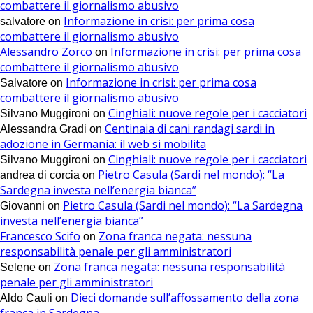
combattere il giornalismo abusivo
Informazione in crisi: per prima cosa
salvatore
on
combattere il giornalismo abusivo
Alessandro Zorco
Informazione in crisi: per prima cosa
on
combattere il giornalismo abusivo
Informazione in crisi: per prima cosa
Salvatore
on
combattere il giornalismo abusivo
Cinghiali: nuove regole per i cacciatori
Silvano Muggironi
on
Centinaia di cani randagi sardi in
Alessandra Gradi
on
adozione in Germania: il web si mobilita
Cinghiali: nuove regole per i cacciatori
Silvano Muggironi
on
Pietro Casula (Sardi nel mondo): “La
andrea di corcia
on
Sardegna investa nell’energia bianca”
Pietro Casula (Sardi nel mondo): “La Sardegna
Giovanni
on
investa nell’energia bianca”
Francesco Scifo
Zona franca negata: nessuna
on
responsabilità penale per gli amministratori
Zona franca negata: nessuna responsabilità
Selene
on
penale per gli amministratori
Dieci domande sull’affossamento della zona
Aldo Cauli
on
franca in Sardegna