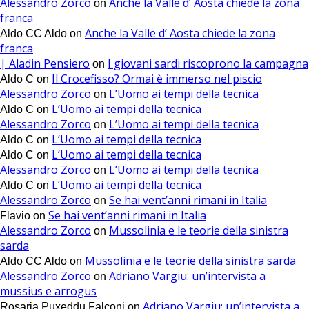
Alessandro Zorco
Anche la Valle d’ Aosta chiede la zona
on
franca
Anche la Valle d’ Aosta chiede la zona
Aldo CC Aldo
on
franca
| Aladin Pensiero
I giovani sardi riscoprono la campagna
on
Il Crocefisso? Ormai è immerso nel piscio
Aldo C
on
Alessandro Zorco
L’Uomo ai tempi della tecnica
on
L’Uomo ai tempi della tecnica
Aldo C
on
Alessandro Zorco
L’Uomo ai tempi della tecnica
on
L’Uomo ai tempi della tecnica
Aldo C
on
L’Uomo ai tempi della tecnica
Aldo C
on
Alessandro Zorco
L’Uomo ai tempi della tecnica
on
L’Uomo ai tempi della tecnica
Aldo C
on
Alessandro Zorco
Se hai vent’anni rimani in Italia
on
Se hai vent’anni rimani in Italia
Flavio
on
Alessandro Zorco
Mussolinia e le teorie della sinistra
on
sarda
Mussolinia e le teorie della sinistra sarda
Aldo CC Aldo
on
Alessandro Zorco
Adriano Vargiu: un’intervista a
on
mussius e arrogus
Adriano Vargiu: un’intervista a
Rosaria Puxeddu Falconi
on