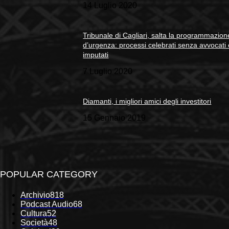
14 Luglio 2020
Tribunale di Cagliari, salta la programmazion
d’urgenza: processi celebrati senza avvocati
imputati
7 Luglio 2020
Diamanti, i migliori amici degli investitori
15 Gennaio 2019
POPULAR CATEGORY
Archivio
818
Podcast Audio
68
Cultura
52
Società
48