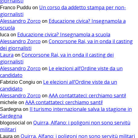
giornalisti
Un corso da addetto stampa per non-
Franco Puddu
on
giornalisti
Alessandro Zorco
Educazione civica? Insegnamola a
on
scuola
Educazione civica? Insegnamola a scuola
luca
on
Alessandro Zorco
Concorsone Rai, va in onda il casting
on
dei giornalisti
Laura
Concorsone Rai, va in onda il casting dei
on
giornalisti
Alessandro Zorco
Le elezioni all’Ordine viste da un
on
candidato
Le elezioni all’Ordine viste da un
Fabrizio Congiu
on
candidato
Alessandro Zorco
AAA contattateci: cerchiamo santi!
on
AAA contattateci: cerchiamo santi!
michele
on
Il turismo internazionale salva la stagione in
Sardegna
on
Sardegna
Quirra, Alfano: i poligoni non sono servitù
blogosocial
on
militari
Quirra, Alfano: i poligoni non sono servitù militari
Laura
on