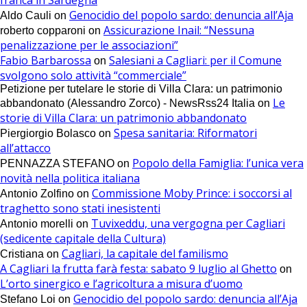
Genocidio del popolo sardo: denuncia all’Aja
Aldo Cauli
on
Assicurazione Inail: “Nessuna
roberto copparoni
on
penalizzazione per le associazioni”
Fabio Barbarossa
Salesiani a Cagliari: per il Comune
on
svolgono solo attività “commerciale”
Petizione per tutelare le storie di Villa Clara: un patrimonio
Le
abbandonato (Alessandro Zorco) - NewsRss24 Italia
on
storie di Villa Clara: un patrimonio abbandonato
Spesa sanitaria: Riformatori
Piergiorgio Bolasco
on
all’attacco
Popolo della Famiglia: l’unica vera
PENNAZZA STEFANO
on
novità nella politica italiana
Commissione Moby Prince: i soccorsi al
Antonio Zolfino
on
traghetto sono stati inesistenti
Tuvixeddu, una vergogna per Cagliari
Antonio morelli
on
(sedicente capitale della Cultura)
Cagliari, la capitale del familismo
Cristiana
on
A Cagliari la frutta farà festa: sabato 9 luglio al Ghetto
on
L’orto sinergico e l’agricoltura a misura d’uomo
Genocidio del popolo sardo: denuncia all’Aja
Stefano Loi
on