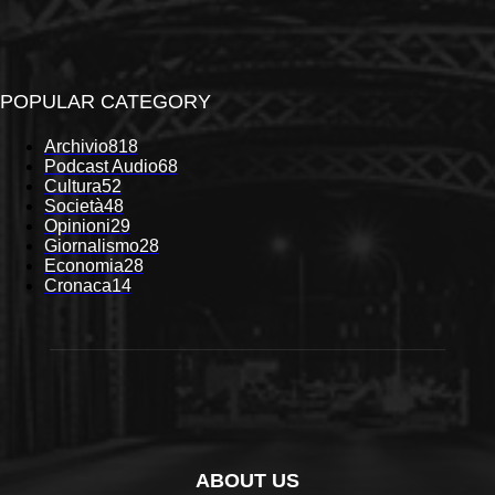
POPULAR CATEGORY
Archivio
818
Podcast Audio
68
Cultura
52
Società
48
Opinioni
29
Giornalismo
28
Economia
28
Cronaca
14
ABOUT US