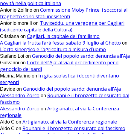
novità nella politica italiana
Commissione Moby Prince: i soccorsi al
Antonio Zolfino
on
traghetto sono stati inesistenti
Tuvixeddu, una vergogna per Cagliari
Antonio morelli
on
(sedicente capitale della Cultura)
Cagliari, la capitale del familismo
Cristiana
on
A Cagliari la frutta farà festa: sabato 9 luglio al Ghetto
on
L’orto sinergico e l’agricoltura a misura d’uomo
Genocidio del popolo sardo: denuncia all’Aja
Stefano Loi
on
Corte dell’Aja: al via il procedimento per il
Giovanni
on
genocidio dei sardi
In gita scolastica i docenti diventano
Marina Marino
on
sergenti
Genocidio del popolo sardo: denuncia all’Aja
Davide
on
Alessandro Zorco
Rouhani e il bronzetto censurato dal
on
fascismo
Alessandro Zorco
Artigianato, al via la Conferenza
on
regionale
Artigianato, al via la Conferenza regionale
Aldo C
on
Rouhani e il bronzetto censurato dal fascismo
Aldo C
on