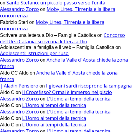
Santo Stefano: un piccolo passo verso l’unità
on
Alessandro Zorco
Moby Lines, Tirrenia e la libera
on
concorrenza
Moby Lines, Tirrenia e la libera
Fabrizio Steri
on
concorrenza
Concorso
Scrivere una lettera a Dio – Famiglia Cattolica
on
dell’Ucsi Catania: scrivi una lettera a Dio
Adolescenti tra la famiglia e il web – Famiglia Cattolica
on
Adolescenti: istruzioni per l’uso
Alessandro Zorco
Anche la Valle d’ Aosta chiede la zona
on
franca
Anche la Valle d’ Aosta chiede la zona
Aldo CC Aldo
on
franca
| Aladin Pensiero
I giovani sardi riscoprono la campagna
on
Il Crocefisso? Ormai è immerso nel piscio
Aldo C
on
Alessandro Zorco
L’Uomo ai tempi della tecnica
on
L’Uomo ai tempi della tecnica
Aldo C
on
Alessandro Zorco
L’Uomo ai tempi della tecnica
on
L’Uomo ai tempi della tecnica
Aldo C
on
L’Uomo ai tempi della tecnica
Aldo C
on
Alessandro Zorco
L’Uomo ai tempi della tecnica
on