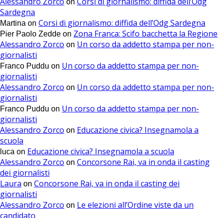
Alessandro Zorco
Corsi di giornalismo: diffida dell’Odg
on
Sardegna
Corsi di giornalismo: diffida dell’Odg Sardegna
Martina
on
Zona Franca: Scifo bacchetta la Regione
Pier Paolo Zedde
on
Alessandro Zorco
Un corso da addetto stampa per non-
on
giornalisti
Un corso da addetto stampa per non-
Franco Puddu
on
giornalisti
Alessandro Zorco
Un corso da addetto stampa per non-
on
giornalisti
Un corso da addetto stampa per non-
Franco Puddu
on
giornalisti
Alessandro Zorco
Educazione civica? Insegnamola a
on
scuola
Educazione civica? Insegnamola a scuola
luca
on
Alessandro Zorco
Concorsone Rai, va in onda il casting
on
dei giornalisti
Laura
Concorsone Rai, va in onda il casting dei
on
giornalisti
Alessandro Zorco
Le elezioni all’Ordine viste da un
on
candidato