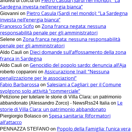
Pietro Casula (Sardi nel mondo): “La
andrea di corcia
on
Sardegna investa nell’energia bianca”
Pietro Casula (Sardi nel mondo): “La Sardegna
Giovanni
on
investa nell’energia bianca”
Francesco Scifo
Zona franca negata: nessuna
on
responsabilità penale per gli amministratori
Zona franca negata: nessuna responsabilità
Selene
on
penale per gli amministratori
Dieci domande sull’affossamento della zona
Aldo Cauli
on
franca in Sardegna
Genocidio del popolo sardo: denuncia all’Aja
Aldo Cauli
on
Assicurazione Inail: “Nessuna
roberto copparoni
on
penalizzazione per le associazioni”
Fabio Barbarossa
Salesiani a Cagliari: per il Comune
on
svolgono solo attività “commerciale”
Petizione per tutelare le storie di Villa Clara: un patrimonio
Le
abbandonato (Alessandro Zorco) - NewsRss24 Italia
on
storie di Villa Clara: un patrimonio abbandonato
Spesa sanitaria: Riformatori
Piergiorgio Bolasco
on
all’attacco
Popolo della Famiglia: l’unica vera
PENNAZZA STEFANO
on