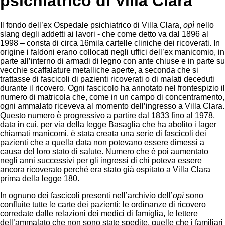
psichiatrico di Villa Clara
Il fondo dell’ex Ospedale psichiatrico di Villa Clara,
opì
nello
slang degli addetti ai lavori - che come detto va dal 1896 al
1998 – consta di circa 16mila cartelle cliniche dei ricoverati. In
origine i faldoni erano collocati negli uffici dell’ex manicomio, in
parte all’interno di armadi di legno con ante chiuse e in parte su
vecchie scaffalature metalliche aperte, a seconda che si
trattasse di fascicoli di pazienti ricoverati o di malati deceduti
durante il ricovero. Ogni fascicolo ha annotato nel frontespizio il
numero di matricola che, come in un campo di concentramento,
ogni ammalato riceveva al momento dell’ingresso a Villa Clara.
Questo numero è progressivo a partire dal 1833 fino al 1978,
data in cui, per via della legge Basaglia che ha abolito i lager
chiamati manicomi, è stata creata una serie di fascicoli dei
pazienti che a quella data non potevano essere dimessi a
causa del loro stato di salute. Numero che è poi aumentato
negli anni successivi per gli ingressi di chi poteva essere
ancora ricoverato perché era stato già ospitato a Villa Clara
prima della legge 180.
In ognuno dei fascicoli presenti nell’archivio dell’
opì
sono
confluite tutte le carte dei pazienti: le ordinanze di ricovero
corredate dalle relazioni dei medici di famiglia, le lettere
dell’ammalato che non sono state spedite, quelle che i familiari