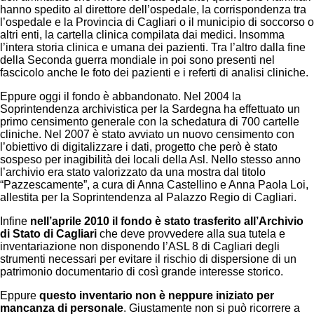
hanno spedito al direttore dell’ospedale, la corrispondenza tra
l’ospedale e la Provincia di Cagliari o il municipio di soccorso o
altri enti, la cartella clinica compilata dai medici. Insomma
l’intera storia clinica e umana dei pazienti. Tra l’altro dalla fine
della Seconda guerra mondiale in poi sono presenti nel
fascicolo anche le foto dei pazienti e i referti di analisi cliniche.
Eppure oggi il fondo è abbandonato. Nel 2004 la
Soprintendenza archivistica per la Sardegna ha effettuato un
primo censimento generale con la schedatura di 700 cartelle
cliniche. Nel 2007 è stato avviato un nuovo censimento con
l’obiettivo di digitalizzare i dati, progetto che però è stato
sospeso per inagibilità dei locali della Asl. Nello stesso anno
l’archivio era stato valorizzato da una mostra dal titolo
“Pazzescamente”, a cura di Anna Castellino e Anna Paola Loi,
allestita per la Soprintendenza al Palazzo Regio di Cagliari.
Infine
nell’aprile 2010 il fondo è stato trasferito all’Archivio
di Stato di Cagliari
che deve provvedere alla sua tutela e
inventariazione non disponendo l’ASL 8 di Cagliari degli
strumenti necessari per evitare il rischio di dispersione di un
patrimonio documentario di così grande interesse storico.
Eppure
questo inventario non è neppure iniziato per
mancanza di personale
. Giustamente non si può ricorrere a