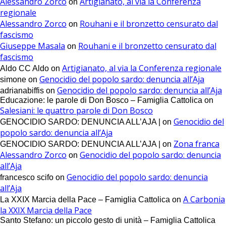
Alessandro Zorco
Artigianato, al via la Conferenza
on
regionale
Alessandro Zorco
Rouhani e il bronzetto censurato dal
on
fascismo
Giuseppe Masala
Rouhani e il bronzetto censurato dal
on
fascismo
Artigianato, al via la Conferenza regionale
Aldo CC Aldo
on
Genocidio del popolo sardo: denuncia all’Aja
simone
on
Genocidio del popolo sardo: denuncia all’Aja
adrianabiffis
on
Educazione: le parole di Don Bosco – Famiglia Cattolica
on
Salesiani: le quattro parole di Don Bosco
Genocidio del
GENOCIDIO SARDO: DENUNCIA ALL’AJA |
on
popolo sardo: denuncia all’Aja
Zona franca
GENOCIDIO SARDO: DENUNCIA ALL’AJA |
on
Alessandro Zorco
Genocidio del popolo sardo: denuncia
on
all’Aja
Genocidio del popolo sardo: denuncia
francesco scifo
on
all’Aja
A Carbonia
La XXIX Marcia della Pace – Famiglia Cattolica
on
la XXIX Marcia della Pace
Santo Stefano: un piccolo gesto di unità – Famiglia Cattolica