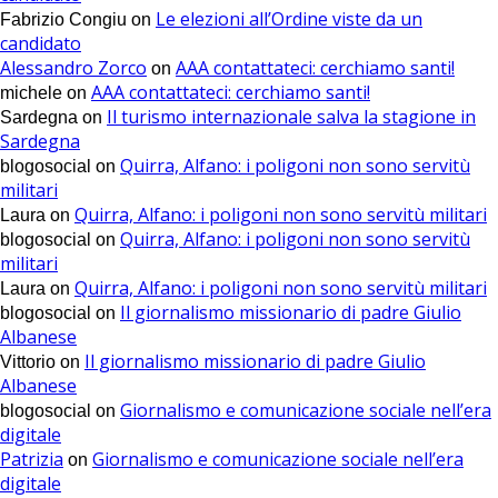
Le elezioni all’Ordine viste da un
Fabrizio Congiu
on
candidato
Alessandro Zorco
AAA contattateci: cerchiamo santi!
on
AAA contattateci: cerchiamo santi!
michele
on
Il turismo internazionale salva la stagione in
Sardegna
on
Sardegna
Quirra, Alfano: i poligoni non sono servitù
blogosocial
on
militari
Quirra, Alfano: i poligoni non sono servitù militari
Laura
on
Quirra, Alfano: i poligoni non sono servitù
blogosocial
on
militari
Quirra, Alfano: i poligoni non sono servitù militari
Laura
on
Il giornalismo missionario di padre Giulio
blogosocial
on
Albanese
Il giornalismo missionario di padre Giulio
Vittorio
on
Albanese
Giornalismo e comunicazione sociale nell’era
blogosocial
on
digitale
Patrizia
Giornalismo e comunicazione sociale nell’era
on
digitale