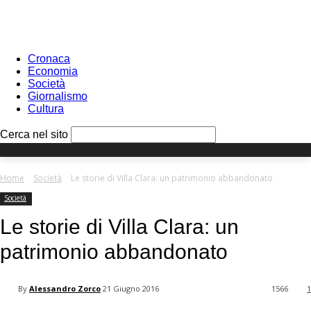
Sign in
PASSWORD RECOVERY
SIGN IN
Benvenuto!
Log into your account
Cronaca
Economia
Società
Giornalismo
Cultura
your username
Cerca nel sito
your password
Home
Società
Le storie di Villa Clara: un patrimonio abbandonato
Società
Forgot your password?
Le storie di Villa Clara: un
patrimonio abbandonato
Recover your password
By
Alessandro Zorco
21 Giugno 2016
1566
1