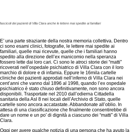
your email
Facebook
Twitter
Pinterest
fascicoli dei pazienti di Villa Clara anche le lettere mai spedite ai familiari
E’ una parte straziante della nostra memoria collettiva. Dentro
ci sono esami clinici, fotografie, le lettere mai spedite ai
familiari, quelle mai ricevute, quelle che i familiari hanno
spedito alla direzione dell’ex manicomio nella speranza
fossero lette dai loro cari. Ci sono le atroci storie dei “matti”
ricoverati nell’ospedale psichiatrico di Villa Clara con il loro
marchio di dolore e di infamia. Eppure le 16mila cartelle
cliniche dei pazienti approdati nell’inferno di Villa Clara nei
cent’anni che vanno dal 1896 al 1998, quando l’ex ospedale
psichiatrico è stato chiuso definitivamente, non sono ancora
disponibili. Trasportate nel 2010 dall’odierna Cittadella
sanitaria della Asl 8 nei locali dell’Archivio di Stato, quelle
cartelle sono ancora accatastate. Abbandonate all’oblio. In
attesa di una classificazione che finalmente consentirebbe di
dare un nome e un po’ di dignità a ciascuno dei “matti” di Villa
Clara.
Oggi per avere qualche notizia di una persona che ha avuto la