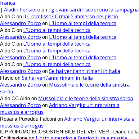
franca
| Aladin Pensiero
I giovani sardi riscoprono la campagna
on
Il Crocefisso? Ormai è immerso nel piscio
Aldo C
on
Alessandro Zorco
L’Uomo ai tempi della tecnica
on
L’Uomo ai tempi della tecnica
Aldo C
on
Alessandro Zorco
L’Uomo ai tempi della tecnica
on
L’Uomo ai tempi della tecnica
Aldo C
on
L’Uomo ai tempi della tecnica
Aldo C
on
Alessandro Zorco
L’Uomo ai tempi della tecnica
on
L’Uomo ai tempi della tecnica
Aldo C
on
Alessandro Zorco
Se hai vent’anni rimani in Italia
on
Se hai vent’anni rimani in Italia
Flavio
on
Alessandro Zorco
Mussolinia e le teorie della sinistra
on
sarda
Mussolinia e le teorie della sinistra sarda
Aldo CC Aldo
on
Alessandro Zorco
Adriano Vargiu: un’intervista a
on
mussius e arrogus
Adriano Vargiu: un’intervista a
Rosaria Puxeddu Falconi
on
mussius e arrogus
IL PROFUMO ECOSOSTENIBILE DEL VETIVER - Diario della
L’orto sinergico e l’agricoltura a misura
Coltivazione
on