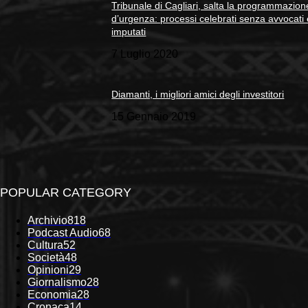
Tribunale di Cagliari, salta la programmazion
d’urgenza: processi celebrati senza avvocati
imputati
7 Luglio 2020
Diamanti, i migliori amici degli investitori
15 Gennaio 2019
POPULAR CATEGORY
Archivio
818
Podcast Audio
68
Cultura
52
Società
48
Opinioni
29
Giornalismo
28
Economia
28
Cronaca
14