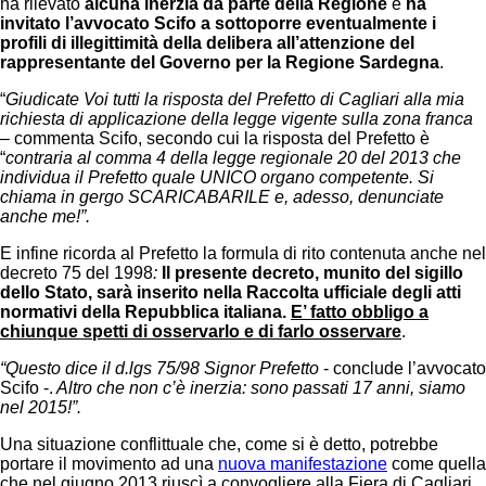
ha rilevato
alcuna inerzia da parte della Regione
e
ha
invitato l’avvocato Scifo a sottoporre eventualmente i
profili di illegittimità della delibera all’attenzione del
rappresentante del Governo per la Regione Sardegna
.
“
Giudicate Voi tutti la risposta del Prefetto di Cagliari alla mia
richiesta di applicazione della legge vigente sulla zona franca
– commenta Scifo, secondo cui la risposta del Prefetto è
“
contraria al comma 4 della legge regionale 20 del 2013 che
individua il Prefetto quale UNICO organo competente. Si
chiama in gergo SCARICABARILE e, adesso, denunciate
anche me!”.
E infine ricorda al Prefetto la formula di rito contenuta anche nel
decreto 75 del 1998
:
Il presente decreto, munito del sigillo
dello Stato, sarà inserito nella Raccolta ufficiale degli atti
normativi della Repubblica italiana.
E’ fatto obbligo a
chiunque spetti di osservarlo e di farlo osservare
.
“Questo dice il d.lgs 75/98 Signor Prefetto
- conclude l’avvocato
Scifo -.
Altro che non c’è inerzia: sono passati 17 anni, siamo
nel 2015!”.
Una situazione conflittuale che, come si è detto, potrebbe
portare il movimento ad una
nuova manifestazione
come quella
che nel giugno 2013 riuscì a convogliere alla Fiera di Cagliari