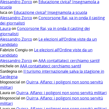
Alessandro Zorco
Educazione civica? Insegnamola a
on
scuola
Educazione civica? Insegnamola a scuola
luca
on
Alessandro Zorco
Concorsone Rai, va in onda il casting
on
dei giornalisti
Laura
Concorsone Rai, va in onda il casting dei
on
giornalisti
Alessandro Zorco
Le elezioni all’Ordine viste da un
on
candidato
Le elezioni all’Ordine viste da un
Fabrizio Congiu
on
candidato
Alessandro Zorco
AAA contattateci: cerchiamo santi!
on
AAA contattateci: cerchiamo santi!
michele
on
Il turismo internazionale salva la stagione in
Sardegna
on
Sardegna
Quirra, Alfano: i poligoni non sono servitù
blogosocial
on
militari
Quirra, Alfano: i poligoni non sono servitù militari
Laura
on
Quirra, Alfano: i poligoni non sono servitù
blogosocial
on
militari
Quirra, Alfano: i poligoni non sono servitù militari
Laura
on