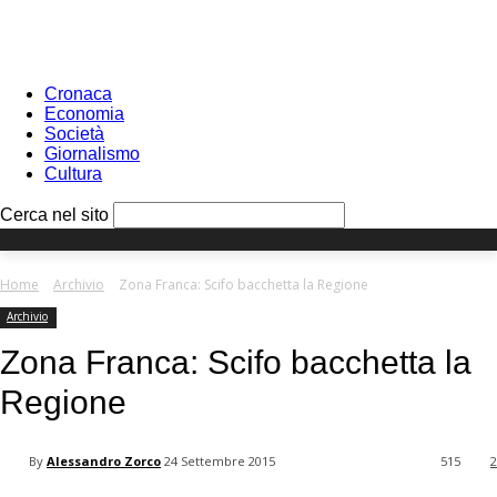
Sign in
PASSWORD RECOVERY
SIGN IN
Benvenuto!
Log into your account
Cronaca
Economia
Società
Giornalismo
Cultura
your username
Cerca nel sito
your password
Home
Archivio
Zona Franca: Scifo bacchetta la Regione
Archivio
Forgot your password?
Zona Franca: Scifo bacchetta la
Regione
Recover your password
By
Alessandro Zorco
24 Settembre 2015
515
2