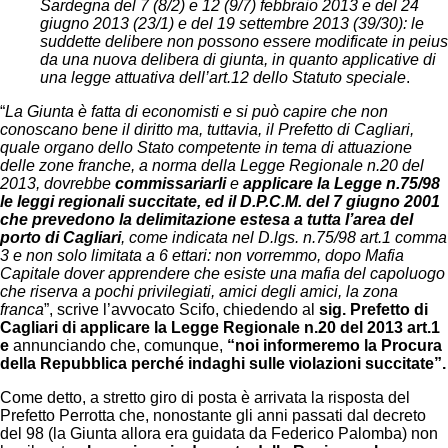
Sardegna del 7 (8/2) e 12 (9/7) febbraio 2013 e del 24
giugno 2013 (23/1) e del 19 settembre 2013 (39/30): le
suddette delibere non possono essere modificate in peius
da una nuova delibera di giunta, in quanto applicative di
una legge attuativa dell’art.12 dello Statuto speciale
.
“
La Giunta è fatta di economisti e si può capire che non
conoscano bene il diritto ma, tuttavia, il Prefetto di Cagliari,
quale organo dello Stato competente in tema di attuazione
delle zone franche, a norma della Legge Regionale n.20 del
2013, dovrebbe
commissariarli
e
applicare la Legge n.75/98
le leggi regionali succitate, ed il D.P.C.M. del 7 giugno 2001
che prevedono la delimitazione estesa a tutta l’area del
porto di Cagliari
, come indicata nel D.lgs. n.75/98 art.1 comma
3 e non solo limitata a 6 ettari: non vorremmo, dopo Mafia
Capitale dover apprendere che esiste una mafia del capoluogo
che riserva a pochi privilegiati, amici degli amici, la zona
franca
”, scrive l’avvocato Scifo, chiedendo al
sig. Prefetto di
Cagliari di applicare la Legge Regionale n.20 del 2013 art.1
e
annunciando che, comunque,
“noi informeremo la Procura
della Repubblica perché indaghi sulle violazioni succitate”.
Come detto, a stretto giro di posta è arrivata la risposta del
Prefetto Perrotta che, nonostante gli anni passati dal decreto
del 98 (la Giunta allora era guidata da Federico Palomba) non