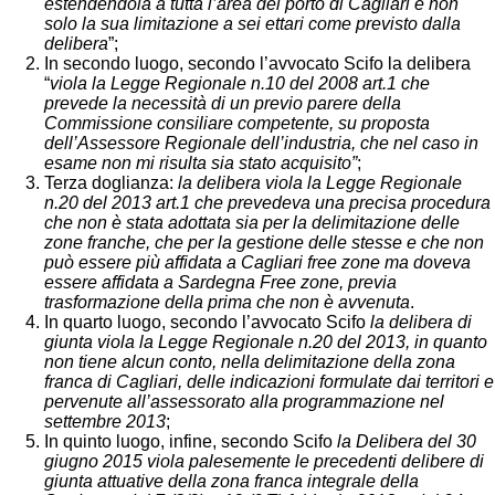
estendendola a tutta l’area del porto di Cagliari e non
solo la sua limitazione a sei ettari come previsto dalla
delibera
”;
In secondo luogo, secondo l’avvocato Scifo la delibera
“
viola la Legge Regionale n.10 del 2008 art.1 che
prevede la necessità di un previo parere della
Commissione consiliare competente, su proposta
dell’Assessore Regionale dell’industria, che nel caso in
esame non mi risulta sia stato acquisito”
;
Terza doglianza:
la delibera viola la Legge Regionale
n.20 del 2013 art.1 che prevedeva una precisa procedura
che non è stata adottata sia per la delimitazione delle
zone franche, che per la gestione delle stesse e che non
può essere più affidata a Cagliari free zone ma doveva
essere affidata a Sardegna Free zone, previa
trasformazione della prima che non è avvenuta
.
In quarto luogo, secondo l’avvocato Scifo
la delibera di
giunta viola la Legge Regionale n.20 del 2013, in quanto
non tiene alcun conto, nella delimitazione della zona
franca di Cagliari, delle indicazioni formulate dai territori e
pervenute all’assessorato alla programmazione nel
settembre 2013
;
In quinto luogo, infine, secondo Scifo
la Delibera del 30
giugno 2015 viola palesemente le precedenti delibere di
giunta attuative della zona franca integrale della