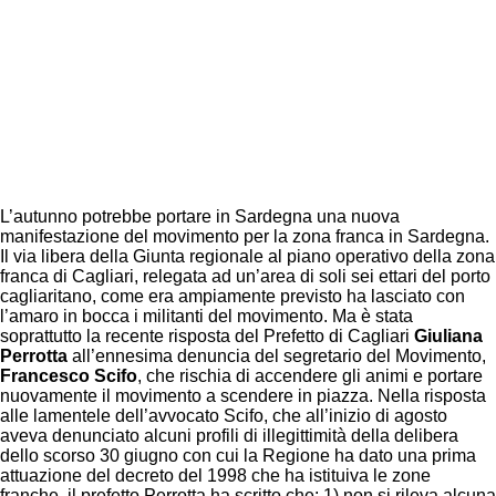
L’autunno potrebbe portare in Sardegna una nuova
manifestazione del movimento per la zona franca in Sardegna.
Il via libera della Giunta regionale al piano operativo della zona
franca di Cagliari, relegata ad un’area di soli sei ettari del porto
cagliaritano, come era ampiamente previsto ha lasciato con
l’amaro in bocca i militanti del movimento. Ma è stata
soprattutto la recente risposta del Prefetto di Cagliari
Giuliana
Perrotta
all’ennesima denuncia del segretario del Movimento,
Francesco Scifo
, che rischia di accendere gli animi e portare
nuovamente il movimento a scendere in piazza. Nella risposta
alle lamentele dell’avvocato Scifo, che all’inizio di agosto
aveva denunciato alcuni profili di illegittimità della delibera
dello scorso 30 giugno con cui la Regione ha dato una prima
attuazione del decreto del 1998 che ha istituiva le zone
franche, il prefetto Perrotta ha scritto che: 1) non si rileva alcuna