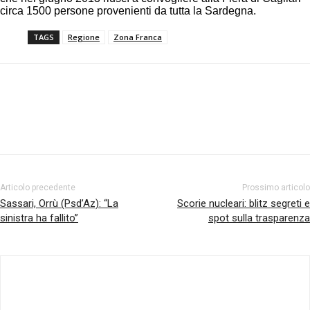
circa 1500 persone provenienti da tutta la Sardegna.
TAGS
Regione
Zona Franca
Facebook
Twitter
Pinterest
Articolo precedente
Prossimo articolo
Sassari, Orrù (Psd’Az): “La
Scorie nucleari: blitz segreti e
sinistra ha fallito”
spot sulla trasparenza