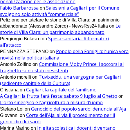
penalizzazione per le associazioni”
Fabio Barbarossa
Salesiani a Cagliari: per il Comune
on
svolgono solo attività “commerciale”
Petizione per tutelare le storie di Villa Clara: un patrimonio
Le
abbandonato (Alessandro Zorco) - NewsRss24 Italia
on
storie di Villa Clara: un patrimonio abbandonato
Spesa sanitaria: Riformatori
Piergiorgio Bolasco
on
all’attacco
Popolo della Famiglia: l’unica vera
PENNAZZA STEFANO
on
novità nella politica italiana
Commissione Moby Prince: i soccorsi al
Antonio Zolfino
on
traghetto sono stati inesistenti
Tuvixeddu, una vergogna per Cagliari
Antonio morelli
on
(sedicente capitale della Cultura)
Cagliari, la capitale del familismo
Cristiana
on
A Cagliari la frutta farà festa: sabato 9 luglio al Ghetto
on
L’orto sinergico e l’agricoltura a misura d’uomo
Genocidio del popolo sardo: denuncia all’Aja
Stefano Loi
on
Corte dell’Aja: al via il procedimento per il
Giovanni
on
genocidio dei sardi
In gita scolastica i docenti diventano
Marina Marino
on