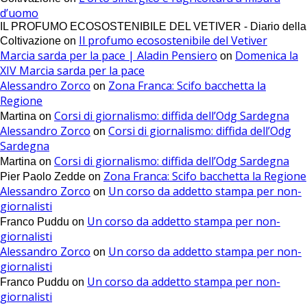
d’uomo
IL PROFUMO ECOSOSTENIBILE DEL VETIVER - Diario della
Il profumo ecosostenibile del Vetiver
Coltivazione
on
Marcia sarda per la pace | Aladin Pensiero
Domenica la
on
XIV Marcia sarda per la pace
Alessandro Zorco
Zona Franca: Scifo bacchetta la
on
Regione
Corsi di giornalismo: diffida dell’Odg Sardegna
Martina
on
Alessandro Zorco
Corsi di giornalismo: diffida dell’Odg
on
Sardegna
Corsi di giornalismo: diffida dell’Odg Sardegna
Martina
on
Zona Franca: Scifo bacchetta la Regione
Pier Paolo Zedde
on
Alessandro Zorco
Un corso da addetto stampa per non-
on
giornalisti
Un corso da addetto stampa per non-
Franco Puddu
on
giornalisti
Alessandro Zorco
Un corso da addetto stampa per non-
on
giornalisti
Un corso da addetto stampa per non-
Franco Puddu
on
giornalisti