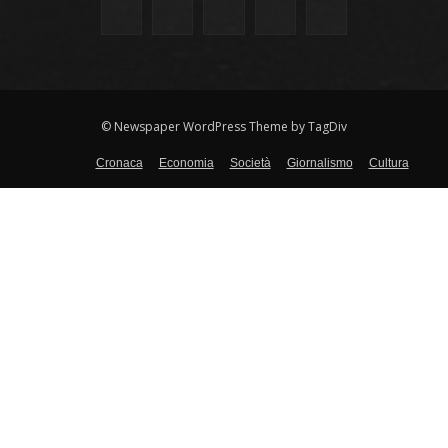
© Newspaper WordPress Theme by TagDiv
Cronaca
Economia
Società
Giornalismo
Cultura