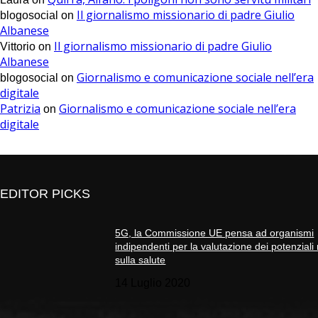
Il giornalismo missionario di padre Giulio
blogosocial
on
Albanese
Il giornalismo missionario di padre Giulio
Vittorio
on
Albanese
Giornalismo e comunicazione sociale nell’era
blogosocial
on
digitale
Patrizia
Giornalismo e comunicazione sociale nell’era
on
digitale
EDITOR PICKS
5G, la Commissione UE pensa ad organismi
indipendenti per la valutazione dei potenziali 
sulla salute
14 Luglio 2020