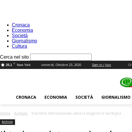
Cronaca
Economia
Società
Giornalismo
Cultura
your username
Cerca nel sito
your password
C
venerdì, Ottobre 23, 2020
Sign in / Join
Cr
25.1
New York
CRONACA
ECONOMIA
SOCIETÀ
GIORNALISMO
Home
Archivio
Il turismo internazionale salva la stagione in Sardegna
Archivio