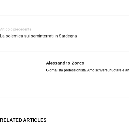
Facebook
Twitter
Pinterest
Articolo precedente
La polemica sui seminterrati in Sardegna
Alessandro Zorco
Giornalista professionista. Amo scrivere, nuotare e a
RELATED ARTICLES