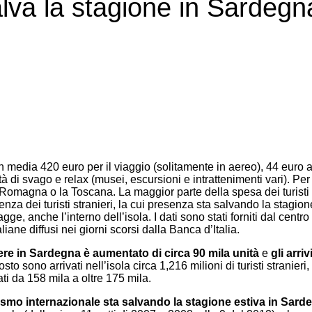
alva la stagione in Sardegn
 media 420 euro per il viaggio (solitamente in aereo), 44 euro a n
vità di svago e relax (musei, escursioni e intrattenimenti vari). P
a Romagna o la Toscana. La maggior parte della spesa dei turisti s
nza dei turisti stranieri, la cui presenza sta salvando la stagion
agge, anche l’interno dell’isola. I dati sono stati forniti dal centro
iane diffusi nei giorni scorsi dalla Banca d’Italia.
ere in Sardegna è aumentato di circa 90 mila unità
e
gli arriv
sto sono arrivati nell’isola circa 1,216 milioni di turisti stranie
ati da 158 mila a oltre 175 mila.
rismo internazionale sta salvando la stagione estiva in Sardeg