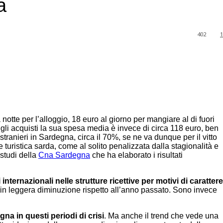
a
402
1
otte per l’alloggio, 18 euro al giorno per mangiare al di fuori
er gli acquisti la sua spesa media è invece di circa 118 euro, ben
tranieri in Sardegna, circa il 70%, se ne va dunque per il vitto
e turistica sarda, come al solito penalizzata dalla stagionalità e
 studi della
Cna Sardegna
che ha elaborato i risultati
i internazionali nelle strutture ricettive per motivi di carattere
ri, in leggera diminuzione rispetto all’anno passato. Sono invece
na in questi periodi di crisi
. Ma anche il trend che vede una