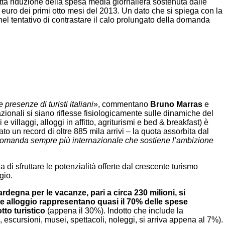
netta riduzione della spesa media giornaliera sostenuta dalle
91 euro dei primi otto mesi del 2013. Un dato che si spiega con la
 nel tentativo di contrastare il calo prolungato della domanda
presenze di turisti italiani
», commentano
Bruno Marras
e
zionali si siano riflesse fisiologicamente sulle dinamiche del
 villaggi, alloggi in affitto, agriturismi e bed & breakfast) è
o un record di oltre 885 mila arrivi – la quota assorbita dal
domanda sempre più internazionale che sostiene l’ambizione
di sfruttare le potenzialità offerte dal crescente turismo
gio.
Sardegna per le vacanze, pari a circa 230 milioni, si
 e alloggio rappresentano quasi il 70% delle spese
tto turistico
(appena il 30%). Indotto che include la
a, escursioni, musei, spettacoli, noleggi, si arriva appena al 7%).