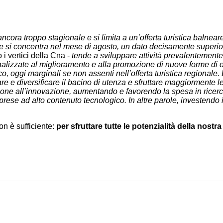
ncora troppo stagionale e si limita a un’offerta turistica balneare
one si concentra nel mese di agosto, un dato decisamente superior
i vertici della Cna -
tende a sviluppare attività prevalentemente
finalizzate al miglioramento e alla promozione di nuove forme di o
o, oggi marginali se non assenti nell’offerta turistica regionale.
e e diversificare il bacino di utenza e sfruttare maggiormente le
one all’innovazione, aumentando e favorendo la spesa in ricerc
rese ad alto contenuto tecnologico. In altre parole, investendo
n è sufficiente:
per sfruttare tutte le potenzialità della nost