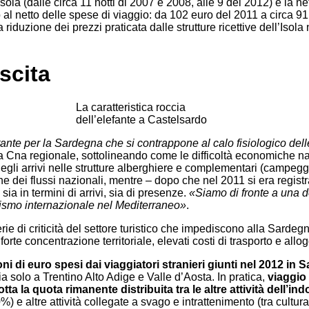
isola (dalle circa 11 notti di 2007 e 2008, alle 9 del 2012) e la 
uro al netto delle spese di viaggio: da 102 euro del 2011 a circa 
iduzione dei prezzi praticata dalle strutture ricettive dell’Isola
scita
La caratteristica roccia
dell’elefante a Castelsardo
nte per la Sardegna che si contrappone al calo fisiologico delle 
la Cna regionale, sottolineando come le difficoltà economiche na
degli arrivi nelle strutture alberghiere e complementari (campeggi e
 dei flussi nazionali, mentre – dopo che nel 2011 si era registrat
a in termini di arrivi, sia di presenze.
«Siamo di fronte a una 
rismo internazionale nel Mediterraneo»
.
 di criticità del settore turistico che impediscono alla Sardegna 
forte concentrazione territoriale, elevati costi di trasporto e allog
oni di euro spesi dai viaggiatori stranieri giunti nel 2012 in 
alia solo a Trentino Alto Adige e Valle d’Aosta. In pratica,
viaggio
a la quota rimanente distribuita tra le altre attività dell’indo
%) e altre attività collegate a svago e intrattenimento (tra cultur