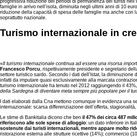
progressiva riduzione dei periodi di permanenza dei turisti nell’
famiglie in arrivo nell’isola, diminuita negli ultimi anni di 10 e
riduzione della capacità di spesa delle famiglie ma anche con la r
soprattutto nazionale.
Turismo internazionale in cre
«
Il turismo internazionale continua ad essere una risorsa importa
Francesco Porcu
, rispettivamente presidente e segretario del
settore turistico sardo. Secondo i dati dell’Istat, la diminuzione 
infatti da imputare quasi esclusivamente alla marcata contrazione
turismo internazionale ha tenuto nel 2012 raggiungendo il 43%, si
della Sardegna di diventare meta sempre più popolare per il tu
I dati elaborati dalla Cna mettono comunque in evidenza una serie
internazionale: scarsa differenziazione dell’offerta, stagionalità, 
Le stime di Bankitalia dicono che ben
il 47% dei circa 487 mili
riferiscono alle sole spese di alloggio
: un dato inferiore in It
sostenute dai turisti internazionali, mentre appare molto ridott
ristorazione esterna alle strutture ricettive (14%); commercio (10