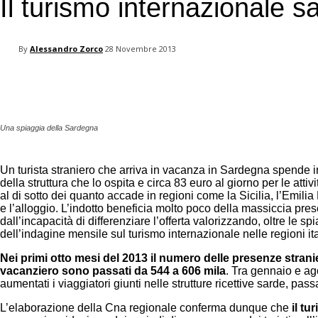
Il turismo internazionale s
your email
By
Alessandro Zorco
28 Novembre 2013
Facebook
Twitter
Pinterest
Una spiaggia della Sardegna
U
n turista straniero che arriva in vacanza in Sardegna spende in
della struttura che lo ospita e circa 83 euro al giorno per le atti
al di sotto dei quanto accade in regioni come la Sicilia, l’Emili
e l’alloggio. L’indotto beneficia molto poco della massiccia prese
dall’incapacità di differenziare l’offerta valorizzando, oltre le spi
dell’indagine mensile sul turismo internazionale nelle regioni ital
Nei primi otto mesi del 2013 il numero delle presenze strani
vacanziero sono passati da 544 a 606 mila
. Tra gennaio e ago
aumentati i viaggiatori giunti nelle strutture ricettive sarde, pass
L’elaborazione della Cna regionale conferma dunque che
il tu