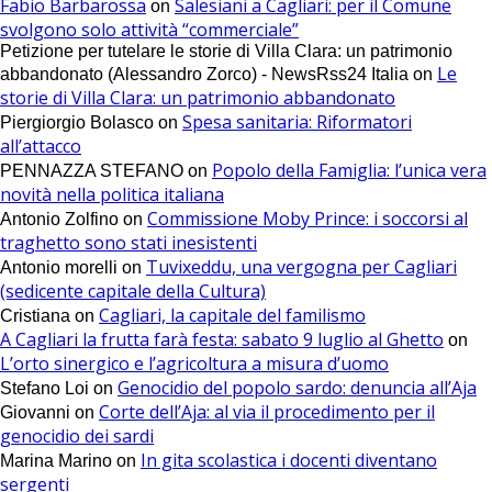
Fabio Barbarossa
Salesiani a Cagliari: per il Comune
on
svolgono solo attività “commerciale”
Petizione per tutelare le storie di Villa Clara: un patrimonio
Le
abbandonato (Alessandro Zorco) - NewsRss24 Italia
on
storie di Villa Clara: un patrimonio abbandonato
Spesa sanitaria: Riformatori
Piergiorgio Bolasco
on
all’attacco
Popolo della Famiglia: l’unica vera
PENNAZZA STEFANO
on
novità nella politica italiana
Commissione Moby Prince: i soccorsi al
Antonio Zolfino
on
traghetto sono stati inesistenti
Tuvixeddu, una vergogna per Cagliari
Antonio morelli
on
(sedicente capitale della Cultura)
Cagliari, la capitale del familismo
Cristiana
on
A Cagliari la frutta farà festa: sabato 9 luglio al Ghetto
on
L’orto sinergico e l’agricoltura a misura d’uomo
Genocidio del popolo sardo: denuncia all’Aja
Stefano Loi
on
Corte dell’Aja: al via il procedimento per il
Giovanni
on
genocidio dei sardi
In gita scolastica i docenti diventano
Marina Marino
on
sergenti