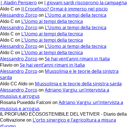
| Aladin Pensiero
I giovani sardi riscoprono la campagna
on
Il Crocefisso? Ormai è immerso nel piscio
Aldo C
on
Alessandro Zorco
L’Uomo ai tempi della tecnica
on
L’Uomo ai tempi della tecnica
Aldo C
on
Alessandro Zorco
L’Uomo ai tempi della tecnica
on
L’Uomo ai tempi della tecnica
Aldo C
on
L’Uomo ai tempi della tecnica
Aldo C
on
Alessandro Zorco
L’Uomo ai tempi della tecnica
on
L’Uomo ai tempi della tecnica
Aldo C
on
Alessandro Zorco
Se hai vent’anni rimani in Italia
on
Se hai vent’anni rimani in Italia
Flavio
on
Alessandro Zorco
Mussolinia e le teorie della sinistra
on
sarda
Mussolinia e le teorie della sinistra sarda
Aldo CC Aldo
on
Alessandro Zorco
Adriano Vargiu: un’intervista a
on
mussius e arrogus
Adriano Vargiu: un’intervista a
Rosaria Puxeddu Falconi
on
mussius e arrogus
IL PROFUMO ECOSOSTENIBILE DEL VETIVER - Diario della
L’orto sinergico e l’agricoltura a misura
Coltivazione
on
d’uomo