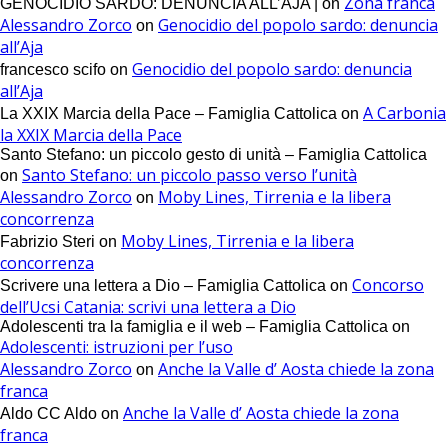
Zona franca
GENOCIDIO SARDO: DENUNCIA ALL’AJA |
on
Alessandro Zorco
Genocidio del popolo sardo: denuncia
on
all’Aja
Genocidio del popolo sardo: denuncia
francesco scifo
on
all’Aja
A Carbonia
La XXIX Marcia della Pace – Famiglia Cattolica
on
la XXIX Marcia della Pace
Santo Stefano: un piccolo gesto di unità – Famiglia Cattolica
Santo Stefano: un piccolo passo verso l’unità
on
Alessandro Zorco
Moby Lines, Tirrenia e la libera
on
concorrenza
Moby Lines, Tirrenia e la libera
Fabrizio Steri
on
concorrenza
Concorso
Scrivere una lettera a Dio – Famiglia Cattolica
on
dell’Ucsi Catania: scrivi una lettera a Dio
Adolescenti tra la famiglia e il web – Famiglia Cattolica
on
Adolescenti: istruzioni per l’uso
Alessandro Zorco
Anche la Valle d’ Aosta chiede la zona
on
franca
Anche la Valle d’ Aosta chiede la zona
Aldo CC Aldo
on
franca