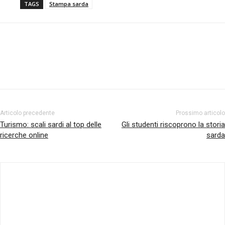
TAGS
Stampa sarda
Facebook
Twitter
Pinterest
Articolo precedente
Prossimo articolo
Turismo: scali sardi al top delle
Gli studenti riscoprono la storia
ricerche online
sarda