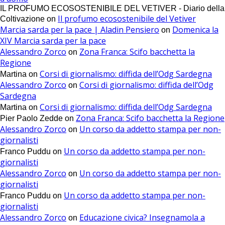
IL PROFUMO ECOSOSTENIBILE DEL VETIVER - Diario della
Il profumo ecosostenibile del Vetiver
Coltivazione
on
Marcia sarda per la pace | Aladin Pensiero
Domenica la
on
XIV Marcia sarda per la pace
Alessandro Zorco
Zona Franca: Scifo bacchetta la
on
Regione
Corsi di giornalismo: diffida dell’Odg Sardegna
Martina
on
Alessandro Zorco
Corsi di giornalismo: diffida dell’Odg
on
Sardegna
Corsi di giornalismo: diffida dell’Odg Sardegna
Martina
on
Zona Franca: Scifo bacchetta la Regione
Pier Paolo Zedde
on
Alessandro Zorco
Un corso da addetto stampa per non-
on
giornalisti
Un corso da addetto stampa per non-
Franco Puddu
on
giornalisti
Alessandro Zorco
Un corso da addetto stampa per non-
on
giornalisti
Un corso da addetto stampa per non-
Franco Puddu
on
giornalisti
Alessandro Zorco
Educazione civica? Insegnamola a
on