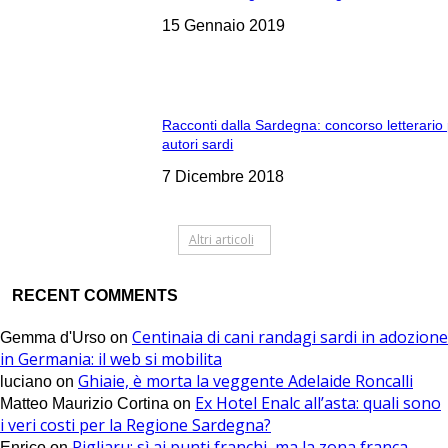
15 Gennaio 2019
Racconti dalla Sardegna: concorso letterario
autori sardi
7 Dicembre 2018
Altri articoli
RECENT COMMENTS
Centinaia di cani randagi sardi in adozione
Gemma d'Urso
on
in Germania: il web si mobilita
Ghiaie, è morta la veggente Adelaide Roncalli
luciano
on
Ex Hotel Enalc all’asta: quali sono
Matteo Maurizio Cortina
on
i veri costi per la Regione Sardegna?
Pigliaru: sì ai punti franchi, ma la zona franca
Enrico
on