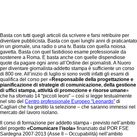
your email
Facebook
Twitter
Pinterest
Basta con tutti quegli articoli da scrivere e farsi retribuire per
diventare pubblicista. Basta con quei lunghi anni di praticantato
in un giornale, una radio o una tv. Basta con quella noiosa
gavetta. Basta con quel fastidioso esame professionale da
sostenere a Roma. E basta anche con quelle dispendiose
quote da pagare ogni anno all’Ordine dei giornalisti. A Nuoro
per diventare giornalista-addetto stampa è sufficiente un corso
di 800 ore. All’inizio di luglio si sono svolti infatti gli esami di
qualifica del corso per «
Responsabile della progettazione e
pianificazione di strategie di comunicazione, della gestione
di uffici stampa, attività di promozione e risorse umane
»
che ha sfornato 14 “piccoli leoni” – così si legge testualmente
nel sito del
Centro professionale Europeo “Leonardo”
di
Cagliari che ha gestito la selezione – che saranno immessi nel
mercato del lavoro isolano.
Il corso di formazione per addetto stampa - previsto nell’ambito
del progetto
«Comunicare l’isola»
finanziato dal POR FSE
Sardegna 2007-2013 (Asse II – Occupabilità) nell’ambito