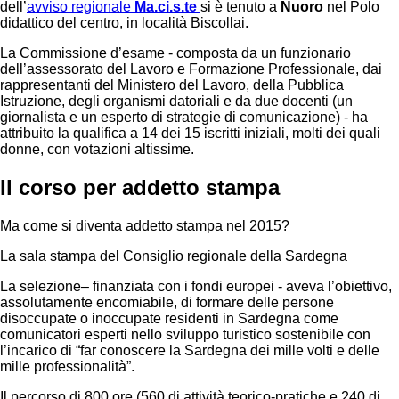
dell’
avviso regionale
Ma.ci.s.te
si è tenuto a
Nuoro
nel Polo
didattico del centro, in località Biscollai.
La Commissione d’esame - composta da un funzionario
dell’assessorato del Lavoro e Formazione Professionale, dai
rappresentanti del Ministero del Lavoro, della Pubblica
Istruzione, degli organismi datoriali e da due docenti (un
giornalista e un esperto di strategie di comunicazione) - ha
attribuito la qualifica a 14 dei 15 iscritti iniziali, molti dei quali
donne, con votazioni altissime.
Il corso per addetto stampa
Ma come si diventa addetto stampa nel 2015?
La sala stampa del Consiglio regionale della Sardegna
La selezione– finanziata con i fondi europei - aveva l’obiettivo,
assolutamente encomiabile, di formare delle persone
disoccupate o inoccupate residenti in Sardegna come
comunicatori esperti nello sviluppo turistico sostenibile con
l’incarico di “far conoscere la Sardegna dei mille volti e delle
mille professionalità”.
Il percorso di 800 ore (560 di attività teorico-pratiche e 240 di