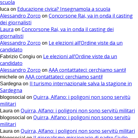
scuola
Educazione civica? Insegnamola a scuola
luca
on
Alessandro Zorco
Concorsone Rai, va in onda il casting
on
dei giornalisti
Laura
Concorsone Rai, va in onda il casting dei
on
giornalisti
Alessandro Zorco
Le elezioni all’Ordine viste da un
on
candidato
Le elezioni all’Ordine viste da un
Fabrizio Congiu
on
candidato
Alessandro Zorco
AAA contattateci: cerchiamo santi!
on
AAA contattateci: cerchiamo santi!
michele
on
Il turismo internazionale salva la stagione in
Sardegna
on
Sardegna
Quirra, Alfano: i poligoni non sono servitù
blogosocial
on
militari
Quirra, Alfano: i poligoni non sono servitù militari
Laura
on
Quirra, Alfano: i poligoni non sono servitù
blogosocial
on
militari
Quirra, Alfano: i poligoni non sono servitù militari
Laura
on
Il giornalismo missionario di padre Giulio
blogosocial
on