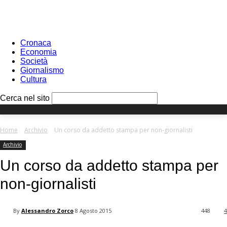
Sign in
PASSWORD RECOVERY
SIGN IN
Benvenuto!
Log into your account
Cronaca
Economia
Società
Giornalismo
Cultura
your username
Cerca nel sito
your password
Home
Archivio
Un corso da addetto stampa per non-giornalisti
Archivio
Forgot your password?
Un corso da addetto stampa per
non-giornalisti
Recover your password
By
Alessandro Zorco
8 Agosto 2015
448
4