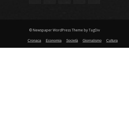
© Newspaper WordPress Theme by TagDiv
Cronaca
Economia
Società
Giornalismo
Cultura