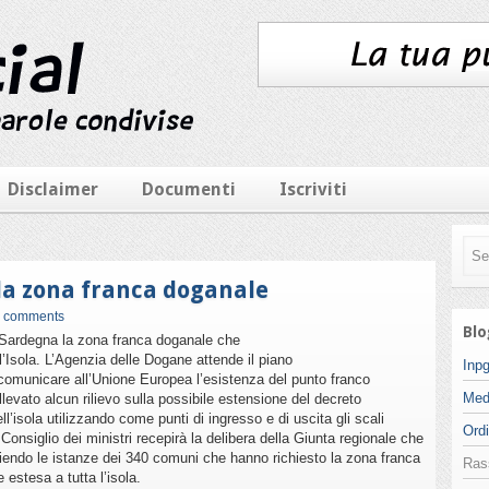
Disclaimer
Documenti
Iscriviti
 la zona franca doganale
 comments
Blo
n Sardegna la zona franca doganale che
’Isola. L’Agenzia delle Dogane attende il piano
Inpg
r comunicare all’Unione Europea l’esistenza del punto franco
Med
llevato alcun rilievo sulla possibile estensione del decreto
dell’isola utilizzando come punti di ingresso e di uscita gli scali
Ordi
 Consiglio dei ministri recepirà la delibera della Giunta regionale che
iendo le istanze dei 340 comuni che hanno richiesto la zona franca
Ras
 estesa a tutta l’isola.