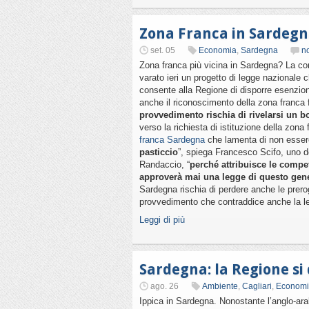
Zona Franca in Sardegna
set. 05
Economia
,
Sardegna
n
Zona franca più vicina in Sardegna? La c
varato ieri un progetto di legge nazionale c
consente alla Regione di disporre esenzion
anche il riconoscimento della zona franca 
provvedimento rischia di rivelarsi un 
verso la richiesta di istituzione della zona
franca Sardegna
che lamenta di non essere
pasticcio
”, spiega Francesco Scifo, uno d
Randaccio, “
perché attribuisce le compe
approverà mai una legge di questo gen
Sardegna rischia di perdere anche le prero
provvedimento che contraddice anche la le
Leggi di più
Sardegna: la Regione si 
ago. 26
Ambiente
,
Cagliari
,
Econom
Ippica in Sardegna. Nonostante l’anglo-ara