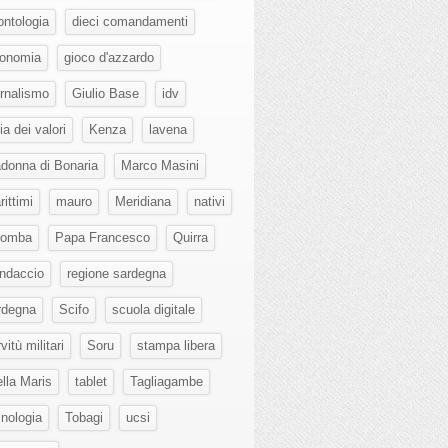
ontologia
dieci comandamenti
onomia
gioco d'azzardo
ornalismo
Giulio Base
idv
lia dei valori
Kenza
lavena
donna di Bonaria
Marco Masini
ittimi
mauro
Meridiana
nativi
lomba
Papa Francesco
Quirra
ndaccio
regione sardegna
rdegna
Scifo
scuola digitale
vitù militari
Soru
stampa libera
ella Maris
tablet
Tagliagambe
cnologia
Tobagi
ucsi