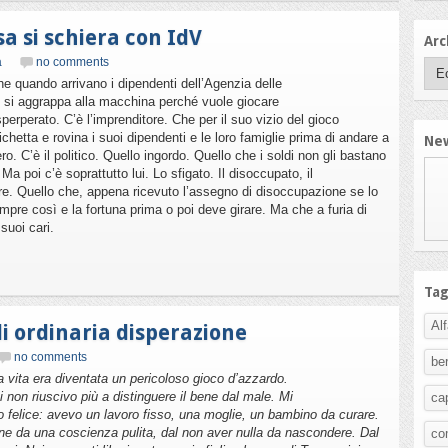
sa si schiera con IdV
Arc
à
no comments
he quando arrivano i dipendenti dell’Agenzia delle
lot si aggrappa alla macchina perché vuole giocare
perperato. C’è l’imprenditore. Che per il suo vizio del gioco
chetta e rovina i suoi dipendenti e le loro famiglie prima di andare a
New
ro. C’è il politico. Quello ingordo. Quello che i soldi non gli bastano
Ma poi c’è soprattutto lui. Lo sfigato. Il disoccupato, il
re. Quello che, appena ricevuto l’assegno di disoccupazione se lo
pre così e la fortuna prima o poi deve girare. Ma che a furia di
 suoi cari.
Ta
Al
di ordinaria disperazione
no comments
be
 vita era diventata un pericoloso gioco d’azzardo.
 non riuscivo più a distinguere il bene dal male. Mi
ca
 felice: avevo un lavoro fisso, una moglie, un bambino da curare.
e da una coscienza pulita, dal non aver nulla da nascondere. Dal
co