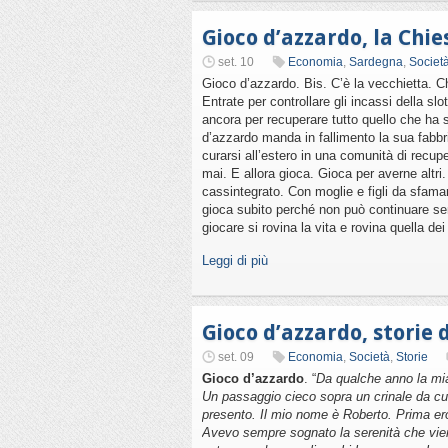
Gioco d’azzardo, la Chie
set. 10
Economia
,
Sardegna
,
Societ
Gioco d’azzardo. Bis. C’è la vecchietta. C
Entrate per controllare gli incassi della s
ancora per recuperare tutto quello che ha s
d’azzardo manda in fallimento la sua fabbri
curarsi all’estero in una comunità di recupe
mai. E allora gioca. Gioca per averne altri. 
cassintegrato. Con moglie e figli da sfama
gioca subito perché non può continuare sem
giocare si rovina la vita e rovina quella dei
Leggi di più
Gioco d’azzardo, storie 
set. 09
Economia
,
Società
,
Storie
Gioco d’azzardo
. “
Da qualche anno la mia
Un passaggio cieco sopra un crinale da cui
presento. Il mio nome è Roberto. Prima ero
Avevo sempre sognato la serenità che vien