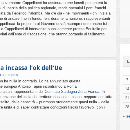
l governatore Cappellacci ha assicurato che lunedì presenterà la
i inerzia della politica regionale, rende operativi i porti franchi
idata da Federico Palomba. Ma c’è già - nei movimenti - chi inizia a
e di andare fino in fondo. Ieri, durante la riunione, i rappresentanti
pellacci: la proposta al Governo dovrà ricomprendere anche tutti i
 a Cappellacci di intervenire pubblicamente presso Equitalia per
viati dall’ente di riscossione, che stanno portando al fallimento
 incassa l’ok dell’Ue
o comments
7
n ha nulla in contrario. Lo ha annunciato questa
ne europea Antonio Tajani incontrando a Roma il
14
e alcuni rappresentanti del
Comitato Sardegna Zona Franca
. In
esenzione dell’isola dal territorio doganale italiano, neppure per tutta
21
olito, dalla capacità – purtroppo storicamente quasi nulla – della
28
nita e di saper contrattare condizioni fiscali favorevoli con il
« se