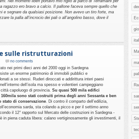
mi. Nei momenti liberi portavo mio figlio al parco di Terramaini per
Da ragazzo ero bravo a calcio. Il pallone faceva sempre quello che
de
armi e segnare da qualsiasi posizione. Non avevo un tiro forte, ma
re la palla all’incrocio dei pali o all’angolino basso, dove il
Ec
gi
ita
Ma
e sulle ristrutturazioni
no comments
mar
rato nei primi dieci anni del 2000 oggi in Sardegna
siste un enorme patrimonio di immobili pubblici e
pa
ati a se stessi. Ruderi diroccati e addirittura interi paesi
nell’interno dell’isola ma spesso e volentieri campeggiano
Ra
e città capoluogo di provincia.
Su quasi 500 mila edifici
a 160mila sono stati costruiti prima degli anni Sessanta e ben
sa
 stato di conservazione
. Di contro il comparto dell’edilizia,
 dell’economia sarda, sta colando a picco e per il settimo anno
ser
econdo il 12° rapporto sul Mercato delle costruzioni in Sardegna -
 è in piena caduta libera: calano vertiginosamente gli investimenti, il
St
te