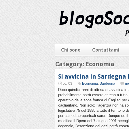
Chi sono
Contattami
Category: Economia
Si avvicina in Sardegna
ott. 03
Economia
,
Sardegna
no
Dopo quindici anni di attesa si avvicina i
probabilmente potrà essere estesa a tutta l
operativo della zona franca di Cagliari pe
cagliaritano. Non solo: l’agenzia non ha so
legislativo 75 del 1998 a tutto il territorio 
portuali ed aeroportuali sardi. Dunque se il
modifica il Dpcm del 7 giugno 2001 accogl
doganale, l’esenzione dai dazi potrà essere