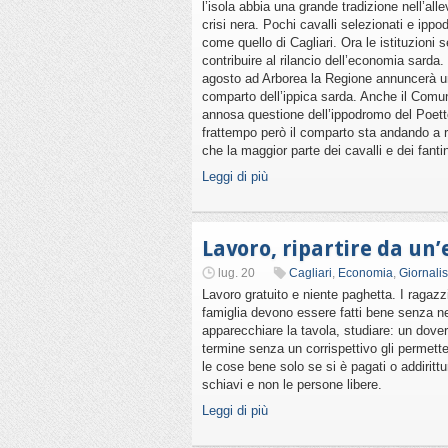
l’isola abbia una grande tradizione nell’al
crisi nera. Pochi cavalli selezionati e ipp
come quello di Cagliari. Ora le istituzion
contribuire al rilancio dell’economia sarda.
agosto ad Arborea la Regione annuncerà un “
comparto dell’ippica sarda. Anche il Comu
annosa questione dell’ippodromo del Poetto, 
frattempo però il comparto sta andando a r
che la maggior parte dei cavalli e dei fanti
Leggi di più
Lavoro, ripartire da un
lug. 20
Cagliari
,
Economia
,
Giornali
Lavoro gratuito e niente paghetta. I ragazzi
famiglia devono essere fatti bene senza nec
apparecchiare la tavola, studiare: un dove
termine senza un corrispettivo gli permette
le cose bene solo se si è pagati o addirittu
schiavi e non le persone libere.
Leggi di più