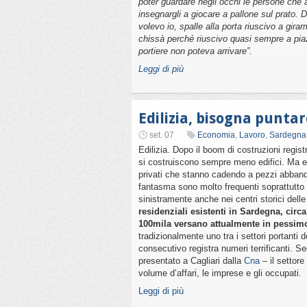
poter guardare negli occhi le persone che a
insegnargli a giocare a pallone sul prato. 
volevo io, spalle alla porta riuscivo a gir
chissà perché riuscivo quasi sempre a piazza
portiere non poteva arrivare”.
Leggi di più
Edilizia, bisogna puntar
set. 07
Economia
,
Lavoro
,
Sardegna
Edilizia. Dopo il boom di costruzioni regist
si costruiscono sempre meno edifici. Ma e
privati che stanno cadendo a pezzi abbandon
fantasma sono molto frequenti soprattutto 
sinistramente anche nei centri storici dell
residenziali esistenti in Sardegna, circ
100mila versano attualmente in pessimo
tradizionalmente uno tra i settori portanti
consecutivo registra numeri terrificanti. S
presentato a Cagliari dalla
Cna
– il settore
volume d’affari, le imprese e gli occupati.
Leggi di più