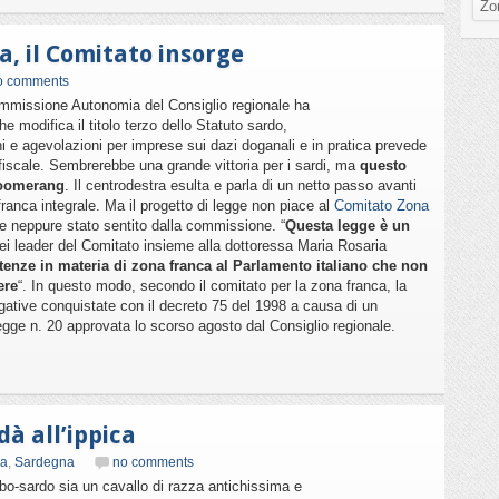
Zo
, il Comitato insorge
o comments
ommissione Autonomia del Consiglio regionale ha
he modifica il titolo terzo dello Statuto sardo,
i e agevolazioni per imprese sui dazi doganali e in pratica prevede
fiscale. Sembrerebbe una grande vittoria per i sardi, ma
questo
boomerang
. Il centrodestra esulta e parla di un netto passo avanti
 franca integrale. Ma il progetto di legge non piace al
Comitato Zona
 neppure stato sentito dalla commissione. “
Questa legge è un
ei leader del Comitato insieme alla dottoressa Maria Rosaria
tenze in materia di zona franca al Parlamento italiano che non
ere
“. In questo modo, secondo il comitato per la zona franca, la
gative conquistate con il decreto 75 del 1998 a causa di un
gge n. 20 approvata lo scorso agosto dal Consiglio regionale.
dà all’ippica
ia
,
Sardegna
no comments
bo-sardo sia un cavallo di razza antichissima e