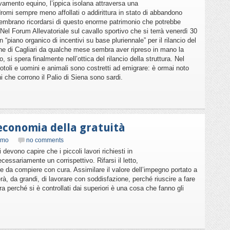
levamento equino, l’ippica isolana attraversa una
odromi sempre meno affollati o addirittura in stato di abbandono
i sembrano ricordarsi di questo enorme patrimonio che potrebbe
 Nel Forum Allevatoriale sul cavallo sportivo che si terrà venerdì 30
piano organico di incentivi su base pluriennale” per il rilancio del
ne di Cagliari da qualche mese sembra aver ripreso in mano la
si spera finalmente nell’ottica del rilancio della struttura. Nel
otoli e uomini e animali sono costretti ad emigrare: è ormai noto
ni che corrono il Palio di Siena sono sardi.
’economia della gratuità
smo
no comments
 devono capire che i piccoli lavori richiesti in
essariamente un corrispettivo. Rifarsi il letto,
re da compiere con cura. Assimilare il valore dell’impegno portato a
rà, da grandi, di lavorare con soddisfazione, perché riuscire a fare
ra perché si è controllati dai superiori è una cosa che fanno gli