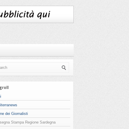
groll
i
iterranews
ne dei Giornalisti
segna Stampa Regione Sardegna