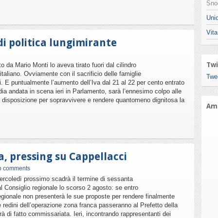
Snod
Unio
Vita
di politica lungimirante
Twi
o da Mario Monti lo aveva tirato fuori dal cilindro
italiano. Ovviamente con il sacrificio delle famiglie
Twe
ti. E puntualmente l’aumento dell’Iva dal 21 al 22 per cento entrato
ia andata in scena ieri in Parlamento, sarà l’ennesimo colpo alle
disposizione per sopravvivere e rendere quantomeno dignitosa la
Ami
, pressing su Cappellacci
o comments
Mercoledì prossimo scadrà il termine di sessanta
al Consiglio regionale lo scorso 2 agosto: se entro
regionale non presenterà le sue proposte per rendere finalmente
 redini dell’operazione zona franca passeranno al Prefetto della
rà di fatto commissariata. Ieri, incontrando rappresentanti dei