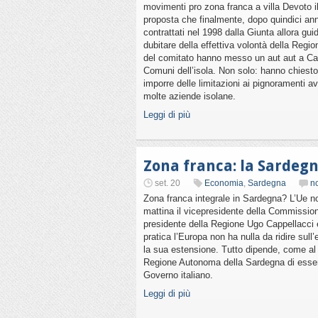
movimenti pro zona franca a villa Devoto i
proposta che finalmente, dopo quindici anni d
contrattati nel 1998 dalla Giunta allora gu
dubitare della effettiva volontà della Region
del comitato hanno messo un aut aut a Cap
Comuni dell’isola. Non solo: hanno chiesto
imporre delle limitazioni ai pignoramenti av
molte aziende isolane.
Leggi di più
Zona franca: la Sardegna
set. 20
Economia
,
Sardegna
n
Zona franca integrale in Sardegna? L’Ue no
mattina il vicepresidente della Commissio
presidente della Regione Ugo Cappellacci 
pratica l’Europa non ha nulla da ridire sull’
la sua estensione. Tutto dipende, come al s
Regione Autonoma della Sardegna di essere u
Governo italiano.
Leggi di più