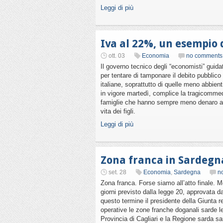
Leggi di più
Iva al 22%, un esempio 
ott. 03
Economia
no comments
Il governo tecnico degli “economisti” guidat
per tentare di tamponare il debito pubblico 
italiane, soprattutto di quelle meno abbien
in vigore martedì, complice la tragicommed
famiglie che hanno sempre meno denaro a 
vita dei figli.
Leggi di più
Zona franca in Sardegna
set. 28
Economia
,
Sardegna
n
Zona franca. Forse siamo all’atto finale. 
giorni previsto dalla legge 20, approvata d
questo termine il presidente della Giunta 
operative le zone franche doganali sarde le
Provincia di Cagliari e la Regione sarda sa