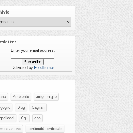
hivio
sletter
Enter your email address:
Delivered by
FeedBurner
g
fano
Ambiente
arrigo miglio
rgoglio
Blog
Cagliari
ppellacci
Cgil
cna
municazione
continuità territoriale