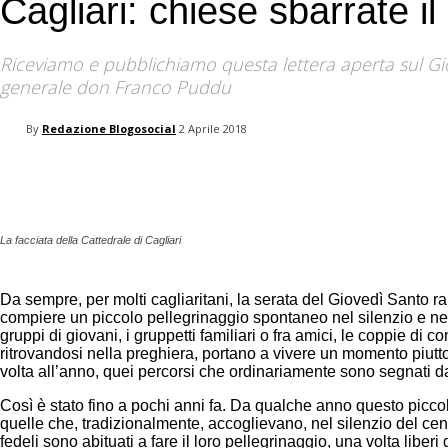
Cagliari: chiese sbarrate 
your email
Riceviamo e pubblichiamo questa lettera aperta sul Giov
generale don Franco Puddu
By
Redazione Blogosocial
2 Aprile 2018
Facebook
Twitter
Pinterest
La facciata della Cattedrale di Cagliari
Da sempre, per molti cagliaritani, la serata del Giovedì Santo 
compiere un piccolo pellegrinaggio spontaneo nel silenzio e nel 
gruppi di giovani, i gruppetti familiari o fra amici, le coppie d
ritrovandosi nella preghiera, portano a vivere un momento piuttost
volta all’anno, quei percorsi che ordinariamente sono segnati dal
Così è stato fino a pochi anni fa. Da qualche anno questo piccol
quelle che, tradizionalmente, accoglievano, nel silenzio del centro
fedeli sono abituati a fare il loro pellegrinaggio, una volta libe