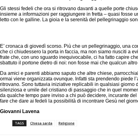
Gli stessi fedeli che ora si ritrovano davanti a quelle porte chi
insieme a informazioni per raggiungere in fretta – quasi fosse un
letto con le galline. La gioia e la serenità del pellegrinaggio so
E’ cronaca di giovedì scorso. Più che un pellegrinaggio, una c
che ci chiudessero la porta in faccia, ma non siamo riusciti a ev
frate che, con uno sguardo inequivocabile, ci ha fatto capire che
sbattuto il portone dietro di noi: non fosse mai che qualcun altr
Da amici e parenti abbiamo saputo che altre chiese, parrocchiali
ormai viene organizzata ovunque. Infatti sta prendendo piede l’a
ritrovano. Sono tuttavia iniziative replicabili in qualsiasi giorno d
silenziosa e umile del cristiano di passaggio che in quel momen
da qualche tempo pare inviso a chi può decidere, incurante del f
fare che dare ai fedeli la possibilità di incontrare Gesù nel giorn
Giovanni Lavena
TAGS
Chiesa sarda
Religione