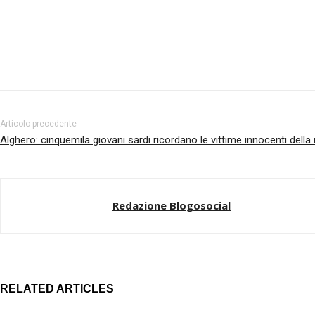
Facebook
Twitter
Pinterest
Articolo precedente
Alghero: cinquemila giovani sardi ricordano le vittime innocenti della
Redazione Blogosocial
RELATED ARTICLES