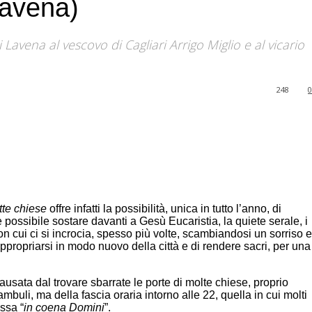
Lavena)
avena al vescovo di Cagliari Arrigo Miglio e al vicario
248
0
ette chiese
offre infatti la possibilità, unica in tutto l’anno, di
 possibile sostare davanti a Gesù Eucaristia, la quiete serale, i
on cui ci si incrocia, spesso più volte, scambiandosi un sorriso e
appropriarsi in modo nuovo della città e di rendere sacri, per una
ausata dal trovare sbarrate le porte di molte chiese, proprio
mbuli, ma della fascia oraria intorno alle 22, quella in cui molti
essa “
in coena Domini
”.