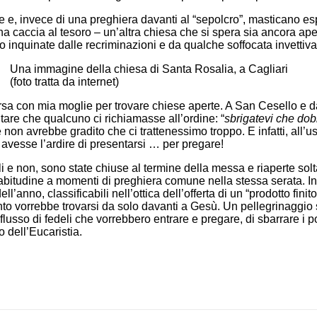
use e, invece di una preghiera davanti al “sepolcro”, masticano e
a caccia al tesoro – un’altra chiesa che si spera sia ancora aper
no inquinate dalle recriminazioni e da qualche soffocata invettiva
Una immagine della chiesa di Santa Rosalia, a Cagliari
(foto tratta da internet)
orsa con mia moglie per trovare chiese aperte. A San Cesello e
itare che qualcuno ci richiamasse all’ordine: “
sbrigatevi che do
 non avrebbe gradito che ci trattenessimo troppo. E infatti, all’
o avesse l’ardire di presentarsi … per pregare!
 e non, sono state chiuse al termine della messa e riaperte solt
bitudine a momenti di preghiera comune nella stessa serata. Iniz
ell’anno, classificabili nell’ottica dell’offerta di un “prodotto fin
to vorrebbe trovarsi da solo davanti a Gesù. Un pellegrinaggio s
lusso di fedeli che vorrebbero entrare e pregare, di sbarrare i 
o dell’Eucaristia.