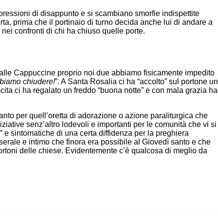
spressioni di disappunto e si scambiano smorfie indispettite
ta, prima che il portinaio di turno decida anche lui di andare a
 nei confronti di chi ha chiuso quelle porte.
 dalle Cappuccine proprio noi due abbiamo fisicamente impedito
bbiamo chiudere!
”. A Santa Rosalia ci ha “accolto” sul portone un
uscita ci ha regalato un freddo “buona notte” e con mala grazia ha
anto per quell’oretta di adorazione o azione paraliturgica che
iative senz’altro lodevoli e importanti per le comunità che vi si
ito” e sintomatiche di una certa diffidenza per la preghiera
erale e intimo che finora era possibile al Giovedì santo e che
portoni delle chiese. Evidentemente c’è qualcosa di meglio da