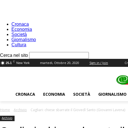
Cronaca
Economia
Società
Giornalismo
Cultura
your username
Cerca nel sito
your password
C
martedì, Ottobre 20, 2020
Sign in / Join
C
25.1
New York
CRONACA
ECONOMIA
SOCIETÀ
GIORNALISMO
Home
Archivio
Cagliari: chiese sbarrate il Giovedì Santo (Giovanni Lavena)
Archivio