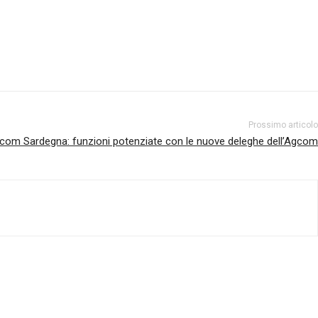
Prossimo articolo
com Sardegna: funzioni potenziate con le nuove deleghe dell’Agcom