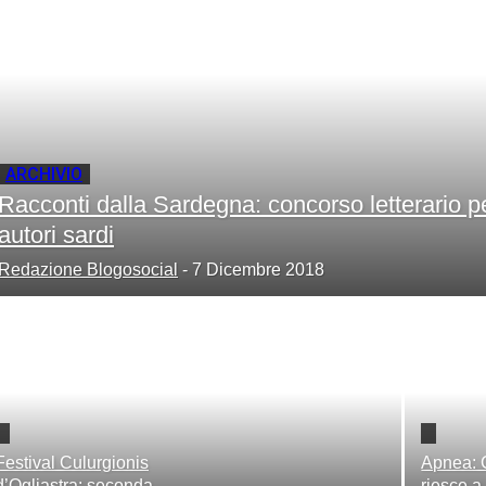
your email
ARCHIVIO
Racconti dalla Sardegna: concorso letterario p
autori sardi
Redazione Blogosocial
-
7 Dicembre 2018
Festival Culurgionis
Apnea: 
d’Ogliastra: seconda
riesce a 