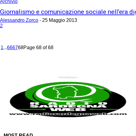
Archivio
Giornalismo e comunicazione sociale nell’era di
Alessandro Zorco
-
25 Maggio 2013
2
1
...
66
67
68
Page 68 of 68
- Advertisment -
MOST READ