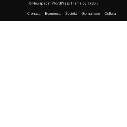
© Newspaper WordPress Theme by TagDiv
Cronaca
Economia
Società
Giornalismo
Cultura