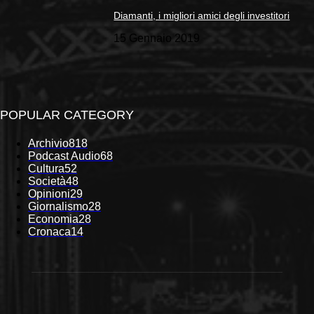
Diamanti, i migliori amici degli investitori
15 Gennaio 2019
POPULAR CATEGORY
Archivio
818
Podcast Audio
68
Cultura
52
Società
48
Opinioni
29
Giornalismo
28
Economia
28
Cronaca
14