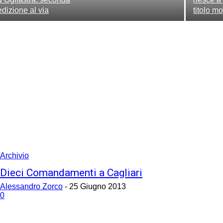
edizione al via
titolo m
Archivio
Dieci Comandamenti a Cagliari
Alessandro Zorco
-
25 Giugno 2013
0