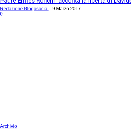
Padre Ermes Ronchi racconta la libertà di David
Redazione Blogosocial
-
9 Marzo 2017
0
Archivio