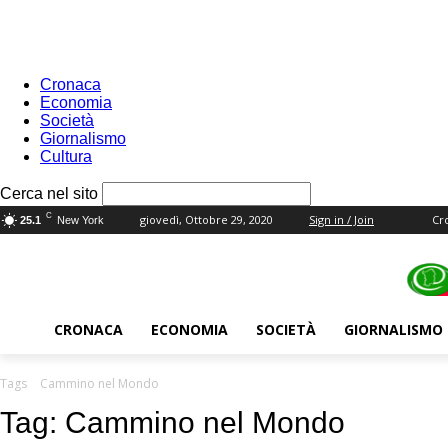
Cronaca
Economia
Società
Giornalismo
Cultura
your username
Cerca nel sito
your password
C
giovedì, Ottobre 29, 2020
Sign in / Join
Cr
25.1
New York
CRONACA
ECONOMIA
SOCIETÀ
GIORNALISMO
Tags
Cammino nel Mondo
Tag:
Cammino nel Mondo