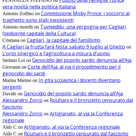
Popolo della Famiglia: l’unica
PENNAZZA STEFANO
on
vera novità nella politica italiana
Commissione Moby Prince: i soccorsi al
Antonio Zolfino
on
traghetto sono stati inesistenti
Tuvixeddu, una vergogna per Cagliari
Antonio morelli
on
(sedicente capitale della Cultura)
Cagliari, la capitale del familismo
Cristiana
on
A Cagliari la frutta farà festa: sabato 9 luglio al Ghetto
on
L’orto sinergico e l’agricoltura a misura d’uomo
Genocidio del popolo sardo: denuncia all’Aja
Stefano Loi
on
Corte dell’Aja: al via il procedimento per il
Giovanni
on
genocidio dei sardi
In gita scolastica i docenti diventano
Marina Marino
on
sergenti
Genocidio del popolo sardo: denuncia all’Aja
Davide
on
Alessandro Zorco
Rouhani e il bronzetto censurato dal
on
fascismo
Alessandro Zorco
Artigianato, al via la Conferenza
on
regionale
Artigianato, al via la Conferenza regionale
Aldo C
on
Rouhani e il bronzetto censurato dal fascismo
Aldo C
on