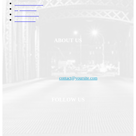
Giornalismo
29
Opinioni
29
Economia
28
Cronaca
14
ABOUT US
Newspaper is your news, entertainment, music fashion website. We provide
you with the latest breaking news and videos straight from the
entertainment industry.
Contact us:
contact@yoursite.com
FOLLOW US