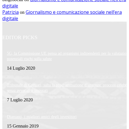
digitale
Patrizia
Giornalismo e comunicazione sociale nell’era
on
digitale
EDITOR PICKS
5G, la Commissione UE pensa ad organismi indipendenti per la valutazion
potenziali rischi sulla salute
14 Luglio 2020
Tribunale di Cagliari, salta la programmazione d’urgenza: processi celebra
senza avvocati e imputati
7 Luglio 2020
Diamanti, i migliori amici degli investitori
15 Gennaio 2019