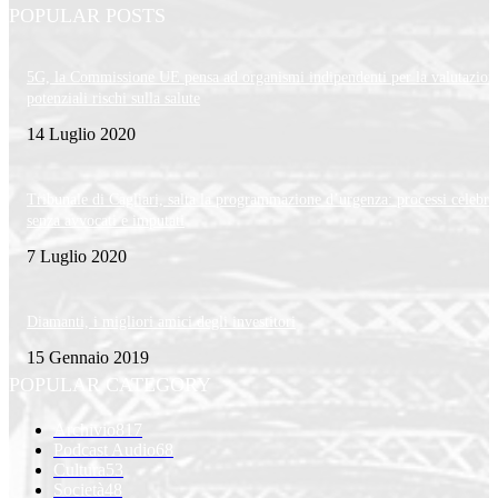
POPULAR POSTS
5G, la Commissione UE pensa ad organismi indipendenti per la valutazion
potenziali rischi sulla salute
14 Luglio 2020
Tribunale di Cagliari, salta la programmazione d’urgenza: processi celebra
senza avvocati e imputati
7 Luglio 2020
Diamanti, i migliori amici degli investitori
15 Gennaio 2019
POPULAR CATEGORY
Archivio
817
Podcast Audio
68
Cultura
53
Società
48