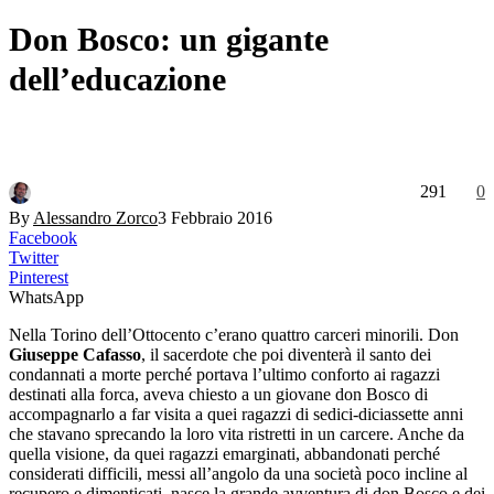
Don Bosco: un gigante
dell’educazione
291
0
By
Alessandro Zorco
3 Febbraio 2016
Facebook
Twitter
Pinterest
WhatsApp
Nella Torino dell’Ottocento c’erano quattro carceri minorili. Don
Giuseppe Cafasso
, il sacerdote che poi diventerà il santo dei
condannati a morte perché portava l’ultimo conforto ai ragazzi
destinati alla forca, aveva chiesto a un giovane don Bosco di
accompagnarlo a far visita a quei ragazzi di sedici-diciassette anni
che stavano sprecando la loro vita ristretti in un carcere. Anche da
quella visione, da quei ragazzi emarginati, abbandonati perché
considerati difficili, messi all’angolo da una società poco incline al
recupero e dimenticati, nasce la grande avventura di don Bosco e dei