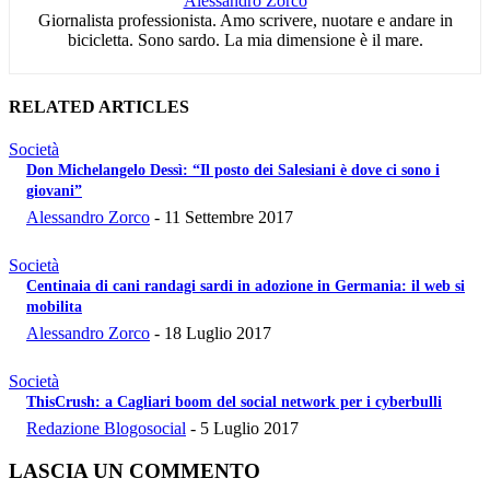
Alessandro Zorco
Giornalista professionista. Amo scrivere, nuotare e andare in
bicicletta. Sono sardo. La mia dimensione è il mare.
RELATED ARTICLES
Società
Don Michelangelo Dessì: “Il posto dei Salesiani è dove ci sono i
giovani”
Alessandro Zorco
-
11 Settembre 2017
Società
Centinaia di cani randagi sardi in adozione in Germania: il web si
mobilita
Alessandro Zorco
-
18 Luglio 2017
Società
ThisCrush: a Cagliari boom del social network per i cyberbulli
Redazione Blogosocial
-
5 Luglio 2017
LASCIA UN COMMENTO