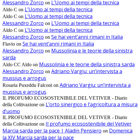
Alessandro Zorco
L’Uomo ai tempi della tecnica
on
L’Uomo ai tempi della tecnica
Aldo C
on
L’Uomo ai tempi della tecnica
Aldo C
on
Alessandro Zorco
L’Uomo ai tempi della tecnica
on
L’Uomo ai tempi della tecnica
Aldo C
on
Alessandro Zorco
Se hai vent’anni rimani in Italia
on
Se hai vent’anni rimani in Italia
Flavio
on
Alessandro Zorco
Mussolinia e le teorie della sinistra
on
sarda
Mussolinia e le teorie della sinistra sarda
Aldo CC Aldo
on
Alessandro Zorco
Adriano Vargiu: un’intervista a
on
mussius e arrogus
Adriano Vargiu: un’intervista a
Rosaria Puxeddu Falconi
on
mussius e arrogus
IL PROFUMO ECOSOSTENIBILE DEL VETIVER - Diario
L’orto sinergico e l’agricoltura a misura
della Coltivazione
on
d’uomo
IL PROFUMO ECOSOSTENIBILE DEL VETIVER - Diario
Il profumo ecosostenibile del Vetiver
della Coltivazione
on
Marcia sarda per la pace | Aladin Pensiero
Domenica
on
la XIV Marcia sarda per la pace