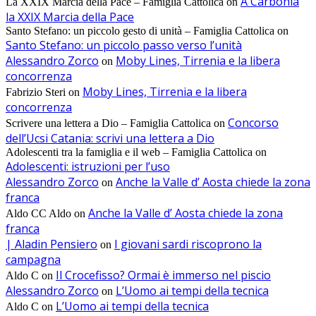
A Carbonia
La XXIX Marcia della Pace – Famiglia Cattolica
on
la XXIX Marcia della Pace
Santo Stefano: un piccolo gesto di unità – Famiglia Cattolica
on
Santo Stefano: un piccolo passo verso l’unità
Alessandro Zorco
Moby Lines, Tirrenia e la libera
on
concorrenza
Moby Lines, Tirrenia e la libera
Fabrizio Steri
on
concorrenza
Concorso
Scrivere una lettera a Dio – Famiglia Cattolica
on
dell’Ucsi Catania: scrivi una lettera a Dio
Adolescenti tra la famiglia e il web – Famiglia Cattolica
on
Adolescenti: istruzioni per l’uso
Alessandro Zorco
Anche la Valle d’ Aosta chiede la zona
on
franca
Anche la Valle d’ Aosta chiede la zona
Aldo CC Aldo
on
franca
| Aladin Pensiero
I giovani sardi riscoprono la
on
campagna
Il Crocefisso? Ormai è immerso nel piscio
Aldo C
on
Alessandro Zorco
L’Uomo ai tempi della tecnica
on
L’Uomo ai tempi della tecnica
Aldo C
on