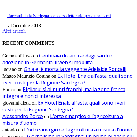
Racconti dalla Sardegna: concorso letterario per autori sardi
7 Dicembre 2018
Altri articoli
RECENT COMMENTS
Centinaia di cani randagi sardi in
Gemma d'Urso
on
adozione in Germania: il web si mobilita
Ghiaie, è morta la veggente Adelaide Roncalli
luciano
on
Ex Hotel Enalc all’asta: quali sono
Matteo Maurizio Cortina
on
i veri costi per la Regione Sardegna?
Pigliaru: sì ai punti franchi, ma la zona franca
Enrico
on
integrale non ci interessa
Ex Hotel Enalc all’asta: quali sono i veri
giovanni aletta
on
costi per la Regione Sardegna?
Alessandro Zorco
L’orto sinergico e l’agricoltura a
on
misura d’uomo
L’orto sinergico e l’agricoltura a misura d’uomo
antonio
on
Giornalismo in Sardegna: un primo bilancio sul
salvatore
on