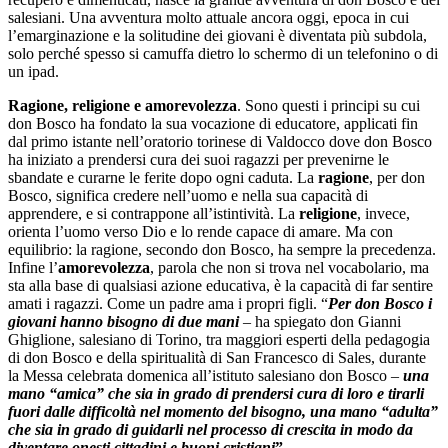
salesiani. Una avventura molto attuale ancora oggi, epoca in cui
l’emarginazione e la solitudine dei giovani è diventata più subdola,
solo perché spesso si camuffa dietro lo schermo di un telefonino o di
un ipad.
Ragione, religione e amorevolezza
. Sono questi i principi su cui
don Bosco ha fondato la sua vocazione di educatore, applicati fin
dal primo istante nell’oratorio torinese di Valdocco dove don Bosco
ha iniziato a prendersi cura dei suoi ragazzi per prevenirne le
sbandate e curarne le ferite dopo ogni caduta. La
ragione
, per don
Bosco, significa credere nell’uomo e nella sua capacità di
apprendere, e si contrappone all’istintività. La
religione
, invece,
orienta l’uomo verso Dio e lo rende capace di amare. Ma con
equilibrio: la ragione, secondo don Bosco, ha sempre la precedenza.
Infine l’
amorevolezza
, parola che non si trova nel vocabolario, ma
sta alla base di qualsiasi azione educativa, è la capacità di far sentire
amati i ragazzi. Come un padre ama i propri figli. “
Per don Bosco
i
giovani hanno bisogno di due mani
– ha spiegato don Gianni
Ghiglione, salesiano di Torino, tra maggiori esperti della pedagogia
di don Bosco e della spiritualità di San Francesco di Sales, durante
la Messa celebrata domenica all’istituto salesiano don Bosco –
una
mano “amica” che sia in grado di prendersi cura di loro e tirarli
fuori dalle difficoltà nel momento del bisogno, una mano “adulta”
che sia in grado di guidarli nel processo di crescita in modo da
diventare onesti cittadini e buoni cristiani
”
.