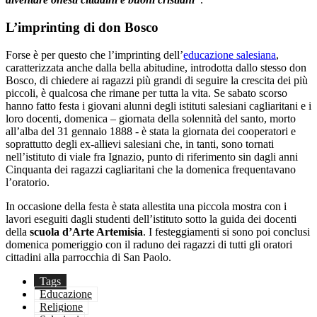
L’imprinting di don Bosco
Forse è per questo che l’imprinting dell’
educazione salesiana
,
caratterizzata anche dalla bella abitudine, introdotta dallo stesso don
Bosco, di chiedere ai ragazzi più grandi di seguire la crescita dei più
piccoli, è qualcosa che rimane per tutta la vita. Se sabato scorso
hanno fatto festa i giovani alunni degli istituti salesiani cagliaritani e i
loro docenti, domenica – giornata della solennità del santo, morto
all’alba del 31 gennaio 1888 - è stata la giornata dei cooperatori e
soprattutto degli ex-allievi salesiani che, in tanti, sono tornati
nell’istituto di viale fra Ignazio, punto di riferimento sin dagli anni
Cinquanta dei ragazzi cagliaritani che la domenica frequentavano
l’oratorio.
In occasione della festa è stata allestita una piccola mostra con i
lavori eseguiti dagli studenti dell’istituto sotto la guida dei docenti
della
scuola d’Arte Artemisia
. I festeggiamenti si sono poi conclusi
domenica pomeriggio con il raduno dei ragazzi di tutti gli oratori
cittadini alla parrocchia di San Paolo.
Tags
Educazione
Religione