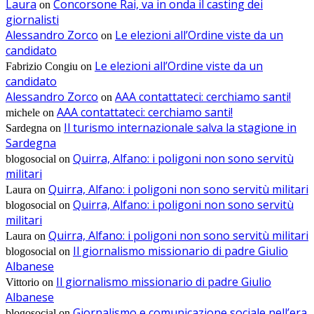
Laura
Concorsone Rai, va in onda il casting dei
on
giornalisti
Alessandro Zorco
Le elezioni all’Ordine viste da un
on
candidato
Le elezioni all’Ordine viste da un
Fabrizio Congiu
on
candidato
Alessandro Zorco
AAA contattateci: cerchiamo santi!
on
AAA contattateci: cerchiamo santi!
michele
on
Il turismo internazionale salva la stagione in
Sardegna
on
Sardegna
Quirra, Alfano: i poligoni non sono servitù
blogosocial
on
militari
Quirra, Alfano: i poligoni non sono servitù militari
Laura
on
Quirra, Alfano: i poligoni non sono servitù
blogosocial
on
militari
Quirra, Alfano: i poligoni non sono servitù militari
Laura
on
Il giornalismo missionario di padre Giulio
blogosocial
on
Albanese
Il giornalismo missionario di padre Giulio
Vittorio
on
Albanese
Giornalismo e comunicazione sociale nell’era
blogosocial
on