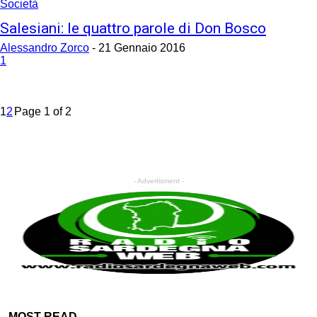
Società
Salesiani: le quattro parole di Don Bosco
Alessandro Zorco
-
21 Gennaio 2016
1
1
2
Page 1 of 2
- Advertisment -
MOST READ