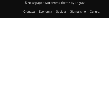
© Newspaper WordPress Theme by TagDiv
Cronaca
Economia
Società
Giornalismo
Cultura