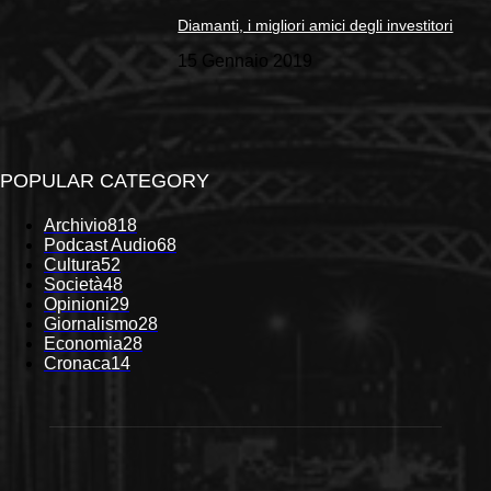
Diamanti, i migliori amici degli investitori
15 Gennaio 2019
POPULAR CATEGORY
Archivio
818
Podcast Audio
68
Cultura
52
Società
48
Opinioni
29
Giornalismo
28
Economia
28
Cronaca
14