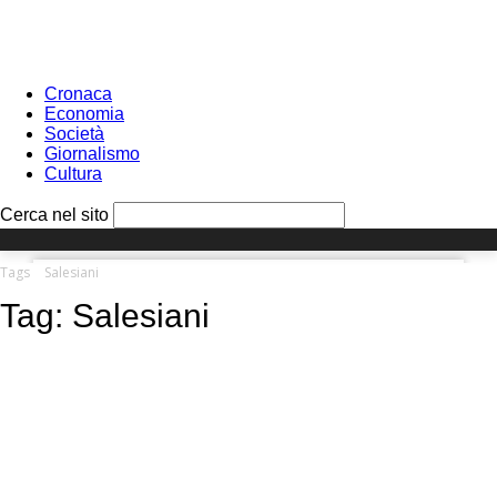
Sign in
PASSWORD RECOVERY
SIGN IN
Benvenuto!
Log into your account
Cronaca
Economia
Società
Giornalismo
Cultura
your username
Cerca nel sito
your password
Tags
Salesiani
Tag:
Salesiani
Forgot your password?
Recover your password