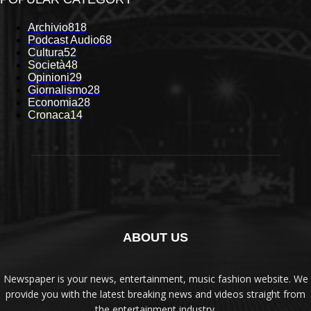
Archivio
818
Podcast Audio
68
Cultura
52
Società
48
Opinioni
29
Giornalismo
28
Economia
28
Cronaca
14
ABOUT US
Newspaper is your news, entertainment, music fashion website. We
provide you with the latest breaking news and videos straight from
the entertainment industry.