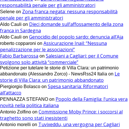
responsabilità penale per gli amministratori
Zona franca negata: nessuna responsabilità
Selene
on
penale per gli amministratori
Dieci domande sull’affossamento della zona
Aldo Cauli
on
franca in Sardegna
Genocidio del popolo sardo: denuncia all’Aja
Aldo Cauli
on
Assicurazione Inail: “Nessuna
roberto copparoni
on
penalizzazione per le associazioni”
Fabio Barbarossa
Salesiani a Cagliari: per il Comune
on
svolgono solo attività “commerciale”
Petizione per tutelare le storie di Villa Clara: un patrimonio
Le
abbandonato (Alessandro Zorco) - NewsRss24 Italia
on
storie di Villa Clara: un patrimonio abbandonato
Spesa sanitaria: Riformatori
Piergiorgio Bolasco
on
all’attacco
Popolo della Famiglia: l’unica vera
PENNAZZA STEFANO
on
novità nella politica italiana
Commissione Moby Prince: i soccorsi al
Antonio Zolfino
on
traghetto sono stati inesistenti
Tuvixeddu, una vergogna per Cagliari
Antonio morelli
on