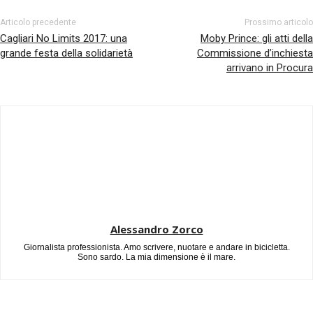
Articolo precedente
Prossimo articolo
Cagliari No Limits 2017: una
Moby Prince: gli atti della
grande festa della solidarietà
Commissione d’inchiesta
arrivano in Procura
Alessandro Zorco
Giornalista professionista. Amo scrivere, nuotare e andare in bicicletta.
Sono sardo. La mia dimensione è il mare.