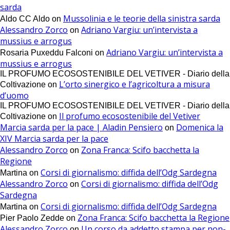
sarda
Mussolinia e le teorie della sinistra sarda
Aldo CC Aldo
on
Alessandro Zorco
Adriano Vargiu: un’intervista a
on
mussius e arrogus
Adriano Vargiu: un’intervista a
Rosaria Puxeddu Falconi
on
mussius e arrogus
IL PROFUMO ECOSOSTENIBILE DEL VETIVER - Diario della
L’orto sinergico e l’agricoltura a misura
Coltivazione
on
d’uomo
IL PROFUMO ECOSOSTENIBILE DEL VETIVER - Diario della
Il profumo ecosostenibile del Vetiver
Coltivazione
on
Marcia sarda per la pace | Aladin Pensiero
Domenica la
on
XIV Marcia sarda per la pace
Alessandro Zorco
Zona Franca: Scifo bacchetta la
on
Regione
Corsi di giornalismo: diffida dell’Odg Sardegna
Martina
on
Alessandro Zorco
Corsi di giornalismo: diffida dell’Odg
on
Sardegna
Corsi di giornalismo: diffida dell’Odg Sardegna
Martina
on
Zona Franca: Scifo bacchetta la Regione
Pier Paolo Zedde
on
Alessandro Zorco
Un corso da addetto stampa per non-
on