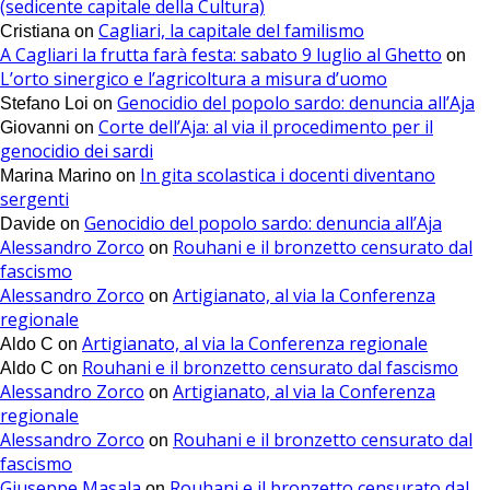
(sedicente capitale della Cultura)
Cagliari, la capitale del familismo
Cristiana
on
A Cagliari la frutta farà festa: sabato 9 luglio al Ghetto
on
L’orto sinergico e l’agricoltura a misura d’uomo
Genocidio del popolo sardo: denuncia all’Aja
Stefano Loi
on
Corte dell’Aja: al via il procedimento per il
Giovanni
on
genocidio dei sardi
In gita scolastica i docenti diventano
Marina Marino
on
sergenti
Genocidio del popolo sardo: denuncia all’Aja
Davide
on
Alessandro Zorco
Rouhani e il bronzetto censurato dal
on
fascismo
Alessandro Zorco
Artigianato, al via la Conferenza
on
regionale
Artigianato, al via la Conferenza regionale
Aldo C
on
Rouhani e il bronzetto censurato dal fascismo
Aldo C
on
Alessandro Zorco
Artigianato, al via la Conferenza
on
regionale
Alessandro Zorco
Rouhani e il bronzetto censurato dal
on
fascismo
Giuseppe Masala
Rouhani e il bronzetto censurato dal
on