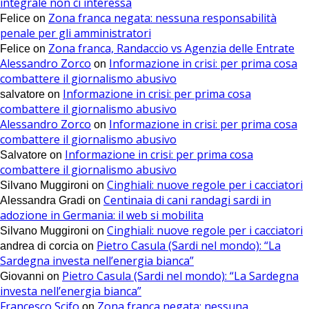
integrale non ci interessa
Zona franca negata: nessuna responsabilità
Felice
on
penale per gli amministratori
Zona franca, Randaccio vs Agenzia delle Entrate
Felice
on
Alessandro Zorco
Informazione in crisi: per prima cosa
on
combattere il giornalismo abusivo
Informazione in crisi: per prima cosa
salvatore
on
combattere il giornalismo abusivo
Alessandro Zorco
Informazione in crisi: per prima cosa
on
combattere il giornalismo abusivo
Informazione in crisi: per prima cosa
Salvatore
on
combattere il giornalismo abusivo
Cinghiali: nuove regole per i cacciatori
Silvano Muggironi
on
Centinaia di cani randagi sardi in
Alessandra Gradi
on
adozione in Germania: il web si mobilita
Cinghiali: nuove regole per i cacciatori
Silvano Muggironi
on
Pietro Casula (Sardi nel mondo): “La
andrea di corcia
on
Sardegna investa nell’energia bianca”
Pietro Casula (Sardi nel mondo): “La Sardegna
Giovanni
on
investa nell’energia bianca”
Francesco Scifo
Zona franca negata: nessuna
on