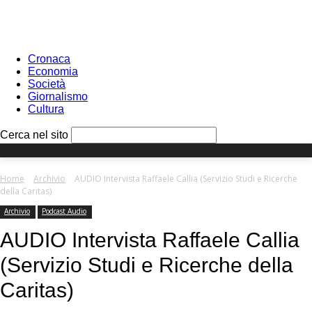
Sign in
PASSWORD RECOVERY
SIGN IN
Benvenuto!
Log into your account
Cronaca
Economia
Società
Giornalismo
Cultura
your username
Cerca nel sito
your password
Home
Archivio
AUDIO Intervista Raffaele Callia (Servizio Studi e Ricerche
della Caritas)
Archivio
Podcast Audio
Forgot your password?
AUDIO Intervista Raffaele Callia
(Servizio Studi e Ricerche della
Recover your password
Caritas)