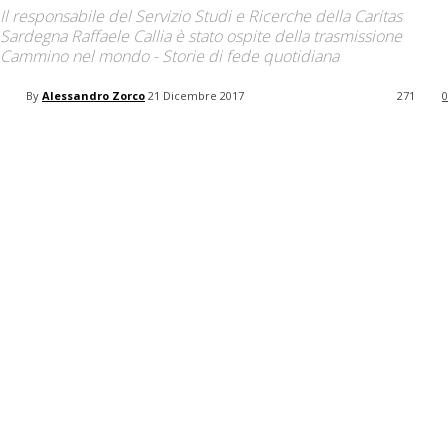
your email
Il responsabile del Servizio Studi e Ricerche della Caritas
Sardegna Raffaele Callia è stato ospite della trasmissione
Cammino nel mondo - Storie di fede quotidiana
By
Alessandro Zorco
21 Dicembre 2017
271
0
Facebook
Twitter
Pinterest