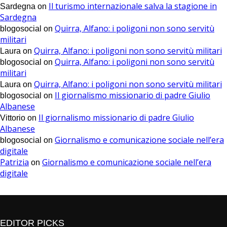
Il turismo internazionale salva la stagione in
Sardegna
on
Sardegna
Quirra, Alfano: i poligoni non sono servitù
blogosocial
on
militari
Quirra, Alfano: i poligoni non sono servitù militari
Laura
on
Quirra, Alfano: i poligoni non sono servitù
blogosocial
on
militari
Quirra, Alfano: i poligoni non sono servitù militari
Laura
on
Il giornalismo missionario di padre Giulio
blogosocial
on
Albanese
Il giornalismo missionario di padre Giulio
Vittorio
on
Albanese
Giornalismo e comunicazione sociale nell’era
blogosocial
on
digitale
Patrizia
Giornalismo e comunicazione sociale nell’era
on
digitale
EDITOR PICKS