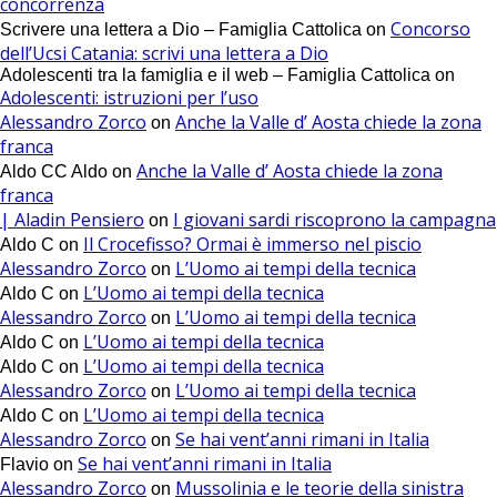
concorrenza
Concorso
Scrivere una lettera a Dio – Famiglia Cattolica
on
dell’Ucsi Catania: scrivi una lettera a Dio
Adolescenti tra la famiglia e il web – Famiglia Cattolica
on
Adolescenti: istruzioni per l’uso
Alessandro Zorco
Anche la Valle d’ Aosta chiede la zona
on
franca
Anche la Valle d’ Aosta chiede la zona
Aldo CC Aldo
on
franca
| Aladin Pensiero
I giovani sardi riscoprono la campagna
on
Il Crocefisso? Ormai è immerso nel piscio
Aldo C
on
Alessandro Zorco
L’Uomo ai tempi della tecnica
on
L’Uomo ai tempi della tecnica
Aldo C
on
Alessandro Zorco
L’Uomo ai tempi della tecnica
on
L’Uomo ai tempi della tecnica
Aldo C
on
L’Uomo ai tempi della tecnica
Aldo C
on
Alessandro Zorco
L’Uomo ai tempi della tecnica
on
L’Uomo ai tempi della tecnica
Aldo C
on
Alessandro Zorco
Se hai vent’anni rimani in Italia
on
Se hai vent’anni rimani in Italia
Flavio
on
Alessandro Zorco
Mussolinia e le teorie della sinistra
on