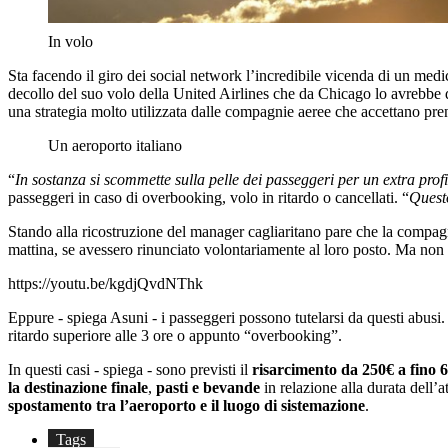
In volo
Sta facendo il giro dei social network l’incredibile vicenda di un medic
decollo del suo volo della United Airlines che da Chicago lo avrebbe 
una strategia molto utilizzata dalle compagnie aeree che accettano pre
Un aeroporto italiano
“
In sostanza si scommette sulla pelle dei passeggeri per un extra pro
passeggeri in caso di overbooking, volo in ritardo o cancellati. “
Questo
Stando alla ricostruzione del manager cagliaritano pare che la compagni
mattina, se avessero rinunciato volontariamente al loro posto. Ma non t
https://youtu.be/kgdjQvdNThk
Eppure - spiega Asuni - i passeggeri possono tutelarsi da questi abusi
ritardo superiore alle 3 ore o appunto “overbooking”.
In questi casi - spiega - sono previsti il
risarcimento da 250€ a fino 6
la destinazione finale
,
pasti e bevande
in relazione alla durata dell’a
spostamento tra l’aeroporto e il luogo di sistemazione
.
Tags