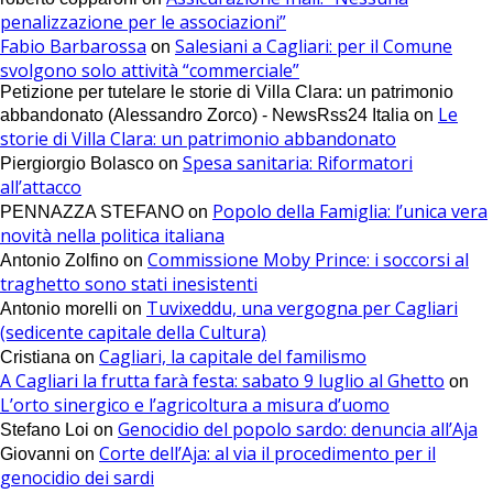
penalizzazione per le associazioni”
Fabio Barbarossa
Salesiani a Cagliari: per il Comune
on
svolgono solo attività “commerciale”
Petizione per tutelare le storie di Villa Clara: un patrimonio
Le
abbandonato (Alessandro Zorco) - NewsRss24 Italia
on
storie di Villa Clara: un patrimonio abbandonato
Spesa sanitaria: Riformatori
Piergiorgio Bolasco
on
all’attacco
Popolo della Famiglia: l’unica vera
PENNAZZA STEFANO
on
novità nella politica italiana
Commissione Moby Prince: i soccorsi al
Antonio Zolfino
on
traghetto sono stati inesistenti
Tuvixeddu, una vergogna per Cagliari
Antonio morelli
on
(sedicente capitale della Cultura)
Cagliari, la capitale del familismo
Cristiana
on
A Cagliari la frutta farà festa: sabato 9 luglio al Ghetto
on
L’orto sinergico e l’agricoltura a misura d’uomo
Genocidio del popolo sardo: denuncia all’Aja
Stefano Loi
on
Corte dell’Aja: al via il procedimento per il
Giovanni
on
genocidio dei sardi