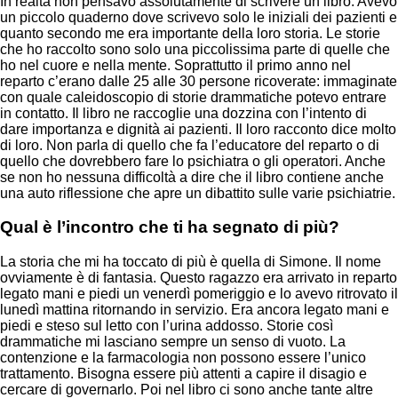
In realtà non pensavo assolutamente di scrivere un libro. Avevo
un piccolo quaderno dove scrivevo solo le iniziali dei pazienti e
quanto secondo me era importante della loro storia. Le storie
che ho raccolto sono solo una piccolissima parte di quelle che
ho nel cuore e nella mente. Soprattutto il primo anno nel
reparto c’erano dalle 25 alle 30 persone ricoverate: immaginate
con quale caleidoscopio di storie drammatiche potevo entrare
in contatto. Il libro ne raccoglie una dozzina con l’intento di
dare importanza e dignità ai pazienti. Il loro racconto dice molto
di loro. Non parla di quello che fa l’educatore del reparto o di
quello che dovrebbero fare lo psichiatra o gli operatori. Anche
se non ho nessuna difficoltà a dire che il libro contiene anche
una auto riflessione che apre un dibattito sulle varie psichiatrie.
Qual è l’incontro che ti ha segnato di più?
La storia che mi ha toccato di più è quella di Simone. Il nome
ovviamente è di fantasia. Questo ragazzo era arrivato in reparto
legato mani e piedi un venerdì pomeriggio e lo avevo ritrovato il
lunedì mattina ritornando in servizio. Era ancora legato mani e
piedi e steso sul letto con l’urina addosso. Storie così
drammatiche mi lasciano sempre un senso di vuoto. La
contenzione e la farmacologia non possono essere l’unico
trattamento. Bisogna essere più attenti a capire il disagio e
cercare di governarlo. Poi nel libro ci sono anche tante altre