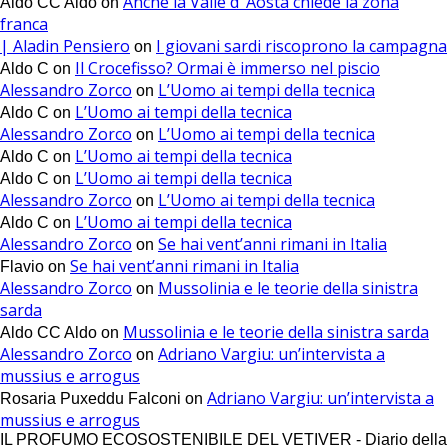
Anche la Valle d’ Aosta chiede la zona
Aldo CC Aldo
on
franca
| Aladin Pensiero
I giovani sardi riscoprono la campagna
on
Il Crocefisso? Ormai è immerso nel piscio
Aldo C
on
Alessandro Zorco
L’Uomo ai tempi della tecnica
on
L’Uomo ai tempi della tecnica
Aldo C
on
Alessandro Zorco
L’Uomo ai tempi della tecnica
on
L’Uomo ai tempi della tecnica
Aldo C
on
L’Uomo ai tempi della tecnica
Aldo C
on
Alessandro Zorco
L’Uomo ai tempi della tecnica
on
L’Uomo ai tempi della tecnica
Aldo C
on
Alessandro Zorco
Se hai vent’anni rimani in Italia
on
Se hai vent’anni rimani in Italia
Flavio
on
Alessandro Zorco
Mussolinia e le teorie della sinistra
on
sarda
Mussolinia e le teorie della sinistra sarda
Aldo CC Aldo
on
Alessandro Zorco
Adriano Vargiu: un’intervista a
on
mussius e arrogus
Adriano Vargiu: un’intervista a
Rosaria Puxeddu Falconi
on
mussius e arrogus
IL PROFUMO ECOSOSTENIBILE DEL VETIVER - Diario della