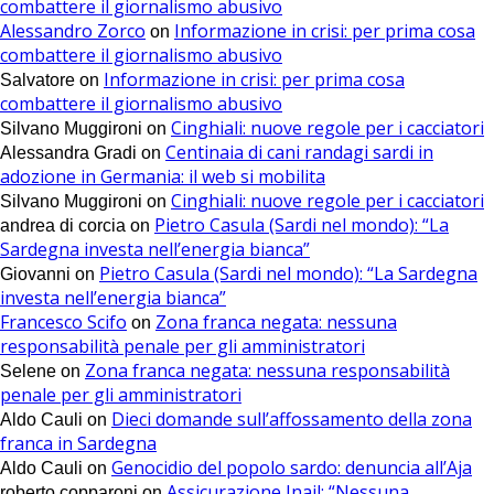
combattere il giornalismo abusivo
Alessandro Zorco
Informazione in crisi: per prima cosa
on
combattere il giornalismo abusivo
Informazione in crisi: per prima cosa
Salvatore
on
combattere il giornalismo abusivo
Cinghiali: nuove regole per i cacciatori
Silvano Muggironi
on
Centinaia di cani randagi sardi in
Alessandra Gradi
on
adozione in Germania: il web si mobilita
Cinghiali: nuove regole per i cacciatori
Silvano Muggironi
on
Pietro Casula (Sardi nel mondo): “La
andrea di corcia
on
Sardegna investa nell’energia bianca”
Pietro Casula (Sardi nel mondo): “La Sardegna
Giovanni
on
investa nell’energia bianca”
Francesco Scifo
Zona franca negata: nessuna
on
responsabilità penale per gli amministratori
Zona franca negata: nessuna responsabilità
Selene
on
penale per gli amministratori
Dieci domande sull’affossamento della zona
Aldo Cauli
on
franca in Sardegna
Genocidio del popolo sardo: denuncia all’Aja
Aldo Cauli
on
Assicurazione Inail: “Nessuna
roberto copparoni
on