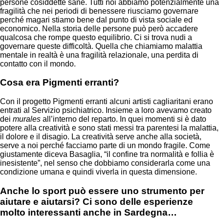
persone cosiddette sane. Tutti noi abbiamo potenzialmente una
fragilità che nei periodi di benessere riusciamo governare
perché magari stiamo bene dal punto di vista sociale ed
economico. Nella storia delle persone può però accadere
qualcosa che rompe questo equilibrio. Ci si trova nudi a
governare queste difficoltà. Quella che chiamiamo malattia
mentale in realtà è una fragilità relazionale, una perdita di
contatto con il mondo.
Cosa era Pigmenti erranti?
Con il progetto Pigmenti erranti alcuni artisti cagliaritani erano
entrati al Servizio psichiatrico. Insieme a loro avevamo creato
dei
murales
all’interno del reparto. In quei momenti si è dato
potere alla creatività e sono stati messi tra parentesi la malattia,
il dolore e il disagio. La creatività serve anche alla società,
serve a noi perché facciamo parte di un mondo fragile. Come
giustamente diceva Basaglia, “il confine tra normalità e follia è
inesistente”, nel senso che dobbiamo considerarla come una
condizione umana e quindi viverla in questa dimensione.
Anche lo sport può essere uno strumento per
aiutare e aiutarsi? Ci sono delle esperienze
molto interessanti anche in Sardegna…