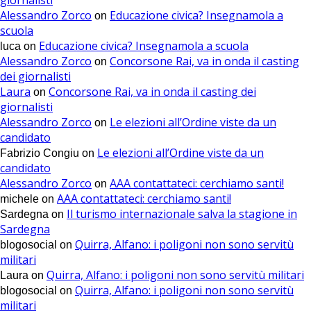
Alessandro Zorco
Educazione civica? Insegnamola a
on
scuola
Educazione civica? Insegnamola a scuola
luca
on
Alessandro Zorco
Concorsone Rai, va in onda il casting
on
dei giornalisti
Laura
Concorsone Rai, va in onda il casting dei
on
giornalisti
Alessandro Zorco
Le elezioni all’Ordine viste da un
on
candidato
Le elezioni all’Ordine viste da un
Fabrizio Congiu
on
candidato
Alessandro Zorco
AAA contattateci: cerchiamo santi!
on
AAA contattateci: cerchiamo santi!
michele
on
Il turismo internazionale salva la stagione in
Sardegna
on
Sardegna
Quirra, Alfano: i poligoni non sono servitù
blogosocial
on
militari
Quirra, Alfano: i poligoni non sono servitù militari
Laura
on
Quirra, Alfano: i poligoni non sono servitù
blogosocial
on
militari