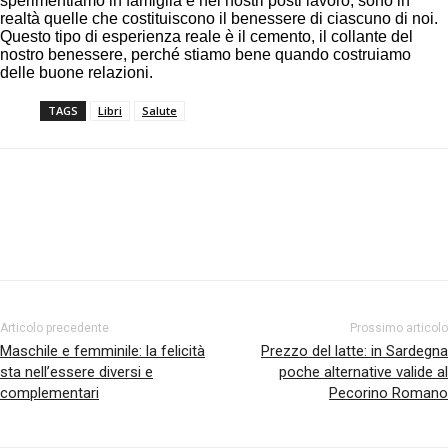
sperimentiamo in famiglia e nei nostri posti lavoro, sono in
realtà quelle che costituiscono il benessere di ciascuno di noi.
Questo tipo di esperienza reale è il cemento, il collante del
nostro benessere, perché stiamo bene quando costruiamo
delle buone relazioni.
TAGS
Libri
Salute
Facebook
Twitter
Pinterest
Articolo precedente
Prossimo articolo
Maschile e femminile: la felicità
Prezzo del latte: in Sardegna
sta nell’essere diversi e
poche alternative valide al
complementari
Pecorino Romano