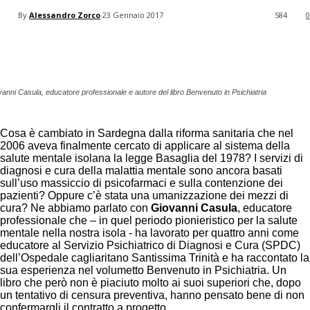
your email
By
Alessandro Zorco
23 Gennaio 2017
584
0
Facebook
Twitter
Pinterest
anni Casula, educatore professionale e autore del libro Benvenuto in Psichiatria
Cosa è cambiato in Sardegna dalla riforma sanitaria che nel
2006 aveva finalmente cercato di applicare al sistema della
salute mentale isolana la legge Basaglia del 1978? I servizi di
diagnosi e cura della malattia mentale sono ancora basati
sull’uso massiccio di psicofarmaci e sulla contenzione dei
pazienti? Oppure c’è stata una umanizzazione dei mezzi di
cura? Ne abbiamo parlato con
Giovanni Casula
, educatore
professionale che – in quel periodo pionieristico per la salute
mentale nella nostra isola - ha lavorato per quattro anni come
educatore al Servizio Psichiatrico di Diagnosi e Cura (SPDC)
dell’Ospedale cagliaritano Santissima Trinità e ha raccontato la
sua esperienza nel volumetto Benvenuto in Psichiatria. Un
libro che però non è piaciuto molto ai suoi superiori che, dopo
un tentativo di censura preventiva, hanno pensato bene di non
confermargli il contratto a progetto.