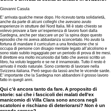
Giovanni Casula
E’ arrivata qualche mese dopo. Ho ricevuto tanta solidarietà,
anche da parte di alcuni colleghi che avevano avuto
esperienze in strutture del Nord Italia. Mi è stato chiesto se
volevo provare a fare un’esperienza di lavoro fuori dalla
Sardegna, anche per staccare un po’ la spina dopo questo
episodio che mi aveva abbastanza sconcertato. Ho avuto la
fortuna di mandare il curriculum a una fondazione che si
occupa di persone con disagio mentale legato all’alcolismo e
sono stato subito ingaggiato per un periodo di prova di tre mesi.
Il direttore era molto incuriosito dal fatto che avessi scritto un
libro, ha voluto leggerlo e se ne è innamorato. Tutto il resto è
arrivato il modo naturale. Sono contento di lavorare nella
Svizzera italiana. Però seguo da lassù anche le vicende sarde.
E’ importante che la Sardegna non abbandoni il grosso lavoro
fatto in quegli anni.
Qui c’è ancora tanto da fare. A proposito di
storie: sai che i fascicoli dei malati dell’ex
manicomio di Villa Clara sono ancora negli
scatoloni e rischiano di deteriorarsi? Non è un
grande spreco?