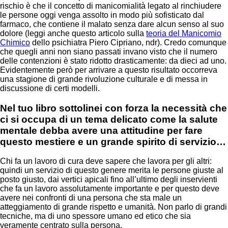
rischio è che il concetto di manicomialità legato al rinchiudere
le persone oggi venga assolto in modo più sofisticato dal
farmaco, che contiene il malato senza dare alcun senso al suo
dolore (leggi anche questo articolo sulla
teoria del Manicomio
Chimico
dello psichiatra Piero Cipriano, ndr). Credo comunque
che quegli anni non siano passati invano visto che il numero
delle contenzioni è stato ridotto drasticamente: da dieci ad uno.
Evidentemente però per arrivare a questo risultato occorreva
una stagione di grande rivoluzione culturale e di messa in
discussione di certi modelli.
Nel tuo libro sottolinei con forza la necessità che
ci si occupa di un tema delicato come la salute
mentale debba avere una attitudine per fare
questo mestiere e un grande spirito di servizio…
Chi fa un lavoro di cura deve sapere che lavora per gli altri:
quindi un servizio di questo genere merita le persone giuste al
posto giusto, dai vertici apicali fino all’ultimo degli inservienti
che fa un lavoro assolutamente importante e per questo deve
avere nei confronti di una persona che sta male un
atteggiamento di grande rispetto e umanità. Non parlo di grandi
tecniche, ma di uno spessore umano ed etico che sia
veramente centrato sulla persona.