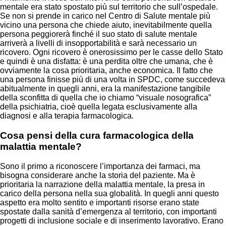
mentale era stato spostato più sul territorio che sull’ospedale.
Se non si prende in carico nel Centro di Salute mentale più
vicino una persona che chiede aiuto, inevitabilmente quella
persona peggiorerà finché il suo stato di salute mentale
arriverà a livelli di insopportabilità e sarà necessario un
ricovero. Ogni ricovero è onerosissimo per le casse dello Stato
e quindi è una disfatta: è una perdita oltre che umana, che è
ovviamente la cosa prioritaria, anche economica. Il fatto che
una persona finisse più di una volta in SPDC, come succedeva
abitualmente in quegli anni, era la manifestazione tangibile
della sconfitta di quella che io chiamo “visuale nosografica”
della psichiatria, cioè quella legata esclusivamente alla
diagnosi e alla terapia farmacologica.
Cosa pensi della cura farmacologica della
malattia mentale?
Sono il primo a riconoscere l’importanza dei farmaci, ma
bisogna considerare anche la storia del paziente. Ma è
prioritaria la narrazione della malattia mentale, la presa in
carico della persona nella sua globalità. In quegli anni questo
aspetto era molto sentito e importanti risorse erano state
spostate dalla sanità d’emergenza al territorio, con importanti
progetti di inclusione sociale e di inserimento lavorativo. Erano