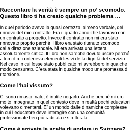
Raccontare la verità è sempre un po’ scomodo.
Questo libro ti ha creato qualche problema …
In quel periodo avevo la quasi certezza, almeno verbale, del
rinnovo del mio contratto. Era il quarto anno che lavoravo con
un contratto a progetto. Invece il contratto non mi era stato
rinnovato proprio perché il libro era stato ritenuto scomodo
dalla direzione aziendale. Mi era arrivata una lettera
assolutamente critica. Il libro non sarebbe dovuto uscire perché
a loro dire conteneva elementi lesivi della dignità del servizio.
Nel caso in cui fosse stato pubblicato mi avrebbero in qualche
modo censurato. C’era stata in qualche modo una promessa di
ritorsione.
Come l’hai vissuto?
Ci sono rimasto male, è inutile negarlo. Anche perché mi ero
molto impegnato in quel contesto dove in realtà pochi educatori
volevano cimentarsi. E’ un mondo dalle dinamiche complesse
in cui l’educatore deve interagire con una comunità
professionale ben più radicata e strutturata.
Come è arrivata la scelta di andare in Svizzera?