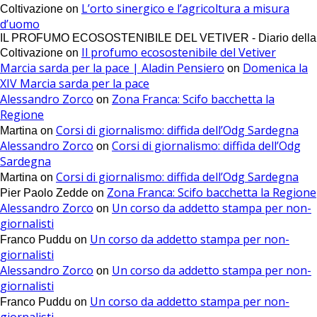
L’orto sinergico e l’agricoltura a misura
Coltivazione
on
d’uomo
IL PROFUMO ECOSOSTENIBILE DEL VETIVER - Diario della
Il profumo ecosostenibile del Vetiver
Coltivazione
on
Marcia sarda per la pace | Aladin Pensiero
Domenica la
on
XIV Marcia sarda per la pace
Alessandro Zorco
Zona Franca: Scifo bacchetta la
on
Regione
Corsi di giornalismo: diffida dell’Odg Sardegna
Martina
on
Alessandro Zorco
Corsi di giornalismo: diffida dell’Odg
on
Sardegna
Corsi di giornalismo: diffida dell’Odg Sardegna
Martina
on
Zona Franca: Scifo bacchetta la Regione
Pier Paolo Zedde
on
Alessandro Zorco
Un corso da addetto stampa per non-
on
giornalisti
Un corso da addetto stampa per non-
Franco Puddu
on
giornalisti
Alessandro Zorco
Un corso da addetto stampa per non-
on
giornalisti
Un corso da addetto stampa per non-
Franco Puddu
on
giornalisti