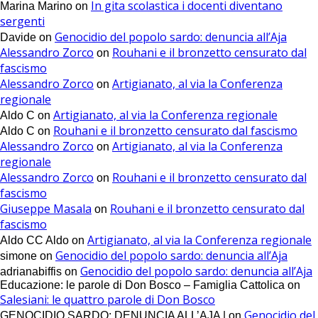
In gita scolastica i docenti diventano
Marina Marino
on
sergenti
Genocidio del popolo sardo: denuncia all’Aja
Davide
on
Alessandro Zorco
Rouhani e il bronzetto censurato dal
on
fascismo
Alessandro Zorco
Artigianato, al via la Conferenza
on
regionale
Artigianato, al via la Conferenza regionale
Aldo C
on
Rouhani e il bronzetto censurato dal fascismo
Aldo C
on
Alessandro Zorco
Artigianato, al via la Conferenza
on
regionale
Alessandro Zorco
Rouhani e il bronzetto censurato dal
on
fascismo
Giuseppe Masala
Rouhani e il bronzetto censurato dal
on
fascismo
Artigianato, al via la Conferenza regionale
Aldo CC Aldo
on
Genocidio del popolo sardo: denuncia all’Aja
simone
on
Genocidio del popolo sardo: denuncia all’Aja
adrianabiffis
on
Educazione: le parole di Don Bosco – Famiglia Cattolica
on
Salesiani: le quattro parole di Don Bosco
Genocidio del
GENOCIDIO SARDO: DENUNCIA ALL’AJA |
on