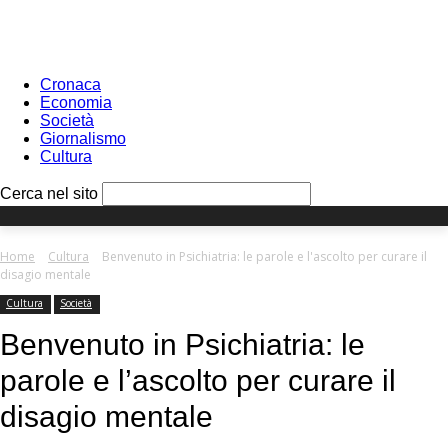
Sign in
PASSWORD RECOVERY
SIGN IN
Benvenuto!
Log into your account
Cronaca
Economia
Società
Giornalismo
Cultura
your username
Cerca nel sito
your password
Home
Cultura
Benvenuto in Psichiatria: le parole e l'ascolto per curare il
disagio mentale
Cultura
Società
Forgot your password?
Benvenuto in Psichiatria: le
parole e l’ascolto per curare il
Recover your password
disagio mentale