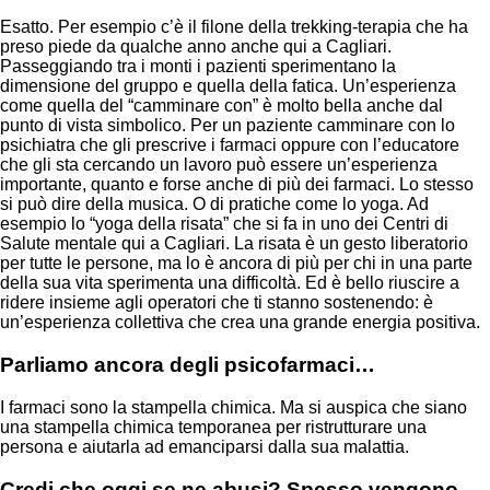
Esatto. Per esempio c’è il filone della trekking-terapia che ha
preso piede da qualche anno anche qui a Cagliari.
Passeggiando tra i monti i pazienti sperimentano la
dimensione del gruppo e quella della fatica. Un’esperienza
come quella del “camminare con” è molto bella anche dal
punto di vista simbolico. Per un paziente camminare con lo
psichiatra che gli prescrive i farmaci oppure con l’educatore
che gli sta cercando un lavoro può essere un’esperienza
importante, quanto e forse anche di più dei farmaci. Lo stesso
si può dire della musica. O di pratiche come lo yoga. Ad
esempio lo “yoga della risata” che si fa in uno dei Centri di
Salute mentale qui a Cagliari. La risata è un gesto liberatorio
per tutte le persone, ma lo è ancora di più per chi in una parte
della sua vita sperimenta una difficoltà. Ed è bello riuscire a
ridere insieme agli operatori che ti stanno sostenendo: è
un’esperienza collettiva che crea una grande energia positiva.
Parliamo ancora degli psicofarmaci…
I farmaci sono la stampella chimica. Ma si auspica che siano
una stampella chimica temporanea per ristrutturare una
persona e aiutarla ad emanciparsi dalla sua malattia.
Credi che oggi se ne abusi? Spesso vengono