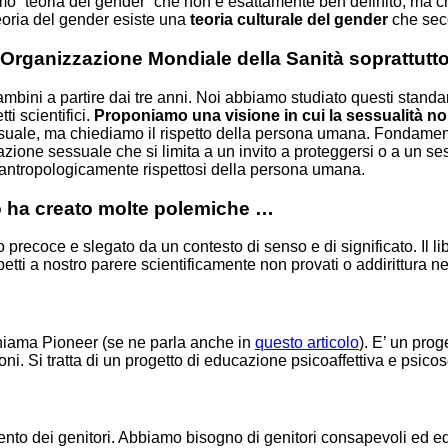
“teoria del gender” che non è esattamente ben definito, ma che ha 
eoria del gender esiste una
teoria culturale del gender
che seco
lla Organizzazione Mondiale della Sanità soprattutt
ini a partire dai tre anni. Noi abbiamo studiato questi standard 
i scientifici.
Proponiamo una visione in cui la sessualità non
ssuale, ma chiediamo il rispetto della persona umana. Fondam
one sessuale che si limita a un invito a proteggersi o a un sess
 antropologicamente rispettosi della persona umana.
o ha creato molte polemiche …
recoce e slegato da un contesto di senso e di significato. Il libr
petti a nostro parere scientificamente non provati o addirittura ne
chiama Pioneer (se ne parla anche in
questo articolo
). E’ un prog
oni. Si tratta di un progetto di educazione psicoaffettiva e psic
ento dei genitori. Abbiamo bisogno di genitori consapevoli ed e