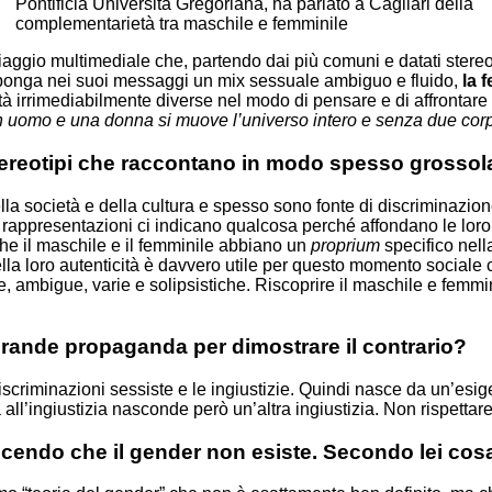
Pontificia Università Gregoriana, ha parlato a Cagliari della
complementarietà tra maschile e femminile
iaggio multimediale che, partendo dai più comuni e datati stere
oponga nei suoi messaggi un mix sessuale ambiguo e fluido,
la 
ità irrimediabilmente diverse nel modo di pensare e di affrontar
n uomo e una donna si muove l’universo intero e senza due corpi d
 stereotipi che raccontano in modo spesso grosso
lla società e della cultura e spesso sono fonte di discriminazion
 rappresentazioni ci indicano qualcosa perché affondano le loro 
che il maschile e il femminile abbiano un
proprium
specifico nel
e nella loro autenticità è davvero utile per questo momento soci
ite, ambigue, varie e solipsistiche. Riscoprire il maschile e femmi
rande propaganda per dimostrare il contrario?
 discriminazioni sessiste e le ingiustizie. Quindi nasce da un’esi
 all’ingiustizia nasconde però un’altra ingiustizia. Non rispettare
cendo che il gender non esiste. Secondo lei cosa