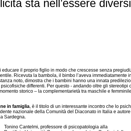
licità sta nell’essere diver
care il proprio figlio in modo che crescesse senza pregiudizi 
gentile. Ricevuta la bambola, il bimbo l’aveva immediatamente im
nza noto, dimostra che i bambini hanno una innata predilezione p
icofisiche differenti. Per questo - andando oltre gli stereotipi 
omento storico – la complementarietà tra maschile e femminile 
ne in famiglia
, è il titolo di un interessante incontro che lo psi
dente nazionale della Comunità del Diaconato in Italia e autore 
lla Sardegna.
Tonino Cantelmi, professore di psicopatologia alla