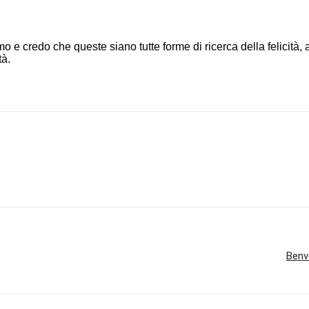
mo e credo che queste siano tutte forme di ricerca della felicità, a
tà.
Benve