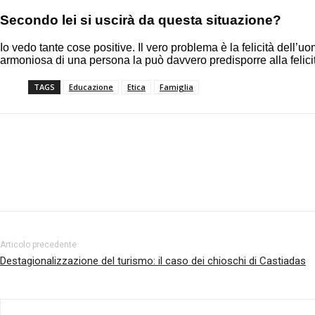
Secondo lei si uscirà da questa situazione?
Io vedo tante cose positive. Il vero problema è la felicità dell’uo
armoniosa di una persona la può davvero predisporre alla felici
TAGS
Educazione
Etica
Famiglia
Facebook
Twitter
Pinterest
Articolo precedente
Destagionalizzazione del turismo: il caso dei chioschi di Castiadas