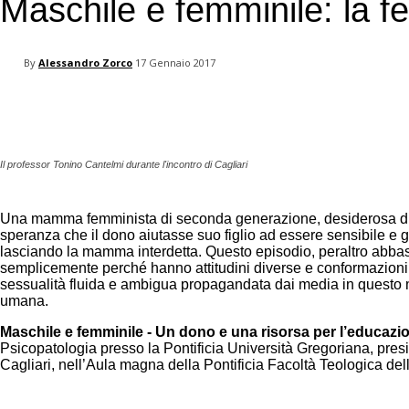
Maschile e femminile: la fe
your email
By
Alessandro Zorco
17 Gennaio 2017
Facebook
Twitter
Pinterest
Il professor Tonino Cantelmi durante l'incontro di Cagliari
Una mamma femminista di seconda generazione, desiderosa di edu
speranza che il dono aiutasse suo figlio ad essere sensibile e 
lasciando la mamma interdetta. Questo episodio, peraltro abbasta
semplicemente perché hanno attitudini diverse e conformazioni ps
sessualità fluida e ambigua propagandata dai media in questo m
umana.
Maschile e femminile - Un dono e una risorsa per l’educazio
Psicopatologia presso la Pontificia Università Gregoriana, presi
Cagliari, nell’Aula magna della Pontificia Facoltà Teologica de