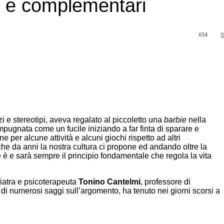
si e complementari
654
0
e stereotipi, aveva regalato al piccoletto una
barbie
nella
pugnata come un fucile iniziando a far finta di sparare e
er alcune attività e alcuni giochi rispetto ad altri
che da anni la nostra cultura ci propone ed andando oltre la
è e sarà sempre il principio fondamentale che regola la vita
chiatra e psicoterapeuta
Tonino Cantelmi
, professore di
di numerosi saggi sull’argomento, ha tenuto nei giorni scorsi a