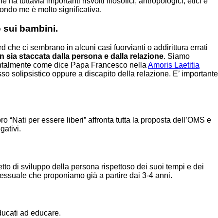
tuttavia importanti risvolti filosofici, antropologici, etici e
ndo me è molto significativa.
o sui bambini.
che ci sembrano in alcuni casi fuorvianti o addirittura errati
 sia staccata dalla persona e dalla relazione
. Siamo
entalmente come dice Papa Francesco nella
Amoris Laetitia
o solipsistico oppure a discapito della relazione. E’ importante
o “Nati per essere liberi” affronta tutta la proposta dell’OMS e
gativi.
etto di sviluppo della persona rispettoso dei suoi tempi e dei
osessuale che proponiamo già a partire dai 3-4 anni.
ducati ad educare.