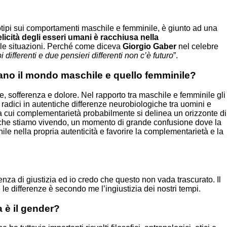
otipi sui comportamenti maschile e femminile, è giunto ad una
felicità degli esseri umani è racchiusa nella
e le situazioni. Perché come diceva
Giorgio Gaber
nel celebre
ifferenti e due pensieri differenti non c’è futuro
”.
lano il mondo maschile e quello femminile?
e, sofferenza e dolore. Nel rapporto tra maschile e femminile gli
radici in autentiche differenze neurobiologiche tra uomini e
la cui complementarietà probabilmente si delinea un orizzonte di
ale che stiamo vivendo, un momento di grande confusione dove la
nile nella propria autenticità e favorire la complementarietà e la
genza di giustizia ed io credo che questo non vada trascurato. Il
 le differenze è secondo me l’ingiustizia dei nostri tempi.
 è il gender?