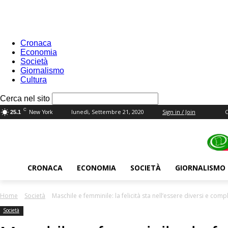
Cronaca
Economia
Società
Giornalismo
Cultura
your username
Cerca nel sito
your password
C
lunedì, Settembre 21, 2020
Sign in / Join
25.1
New York
CRONACA
ECONOMIA
SOCIETÀ
GIORNALISMO
Home
Società
Maschile e femminile: la felicità sta nell’essere diversi e com
Società