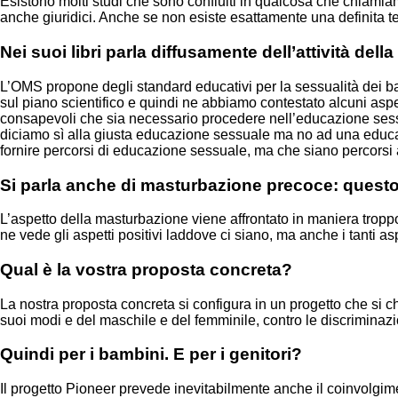
Esistono molti studi che sono confluiti in qualcosa che chiamiamo 
anche giuridici. Anche se non esiste esattamente una definita t
Nei suoi libri parla diffusamente dell’attività de
L’OMS propone degli standard educativi per la sessualità dei bamb
sul piano scientifico e quindi ne abbiamo contestato alcuni aspett
consapevoli che sia necessario procedere nell’educazione se
diciamo sì alla giusta educazione sessuale ma no ad una educazi
fornire percorsi di educazione sessuale, ma che siano percorsi
Si parla anche di masturbazione precoce: quest
L’aspetto della masturbazione viene affrontato in maniera troppo p
ne vede gli aspetti positivi laddove ci siano, ma anche i tanti as
Qual è la vostra proposta concreta?
La nostra proposta concreta si configura in un progetto che si 
suoi modi e del maschile e del femminile, contro le discriminazi
Quindi per i bambini. E per i genitori?
Il progetto Pioneer prevede inevitabilmente anche il coinvolgim