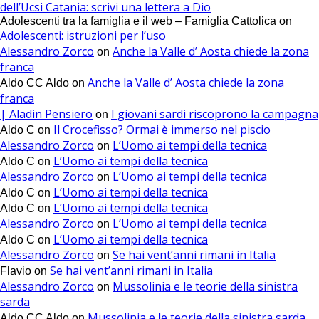
dell’Ucsi Catania: scrivi una lettera a Dio
Adolescenti tra la famiglia e il web – Famiglia Cattolica
on
Adolescenti: istruzioni per l’uso
Alessandro Zorco
Anche la Valle d’ Aosta chiede la zona
on
franca
Anche la Valle d’ Aosta chiede la zona
Aldo CC Aldo
on
franca
| Aladin Pensiero
I giovani sardi riscoprono la campagna
on
Il Crocefisso? Ormai è immerso nel piscio
Aldo C
on
Alessandro Zorco
L’Uomo ai tempi della tecnica
on
L’Uomo ai tempi della tecnica
Aldo C
on
Alessandro Zorco
L’Uomo ai tempi della tecnica
on
L’Uomo ai tempi della tecnica
Aldo C
on
L’Uomo ai tempi della tecnica
Aldo C
on
Alessandro Zorco
L’Uomo ai tempi della tecnica
on
L’Uomo ai tempi della tecnica
Aldo C
on
Alessandro Zorco
Se hai vent’anni rimani in Italia
on
Se hai vent’anni rimani in Italia
Flavio
on
Alessandro Zorco
Mussolinia e le teorie della sinistra
on
sarda
Mussolinia e le teorie della sinistra sarda
Aldo CC Aldo
on