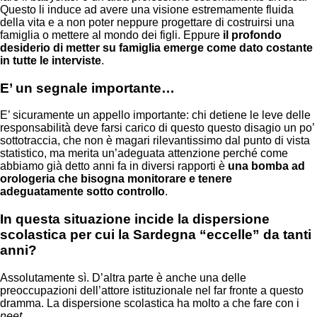
Questo li induce ad avere una visione estremamente fluida
della vita e a non poter neppure progettare di costruirsi una
famiglia o mettere al mondo dei figli. Eppure
il profondo
desiderio di metter su famiglia emerge come dato costante
in tutte le interviste
.
E’ un segnale importante…
E’ sicuramente un appello importante: chi detiene le leve delle
responsabilità deve farsi carico di questo questo disagio un po’
sottotraccia, che non è magari rilevantissimo dal punto di vista
statistico, ma merita un’adeguata attenzione perché come
abbiamo già detto anni fa in diversi rapporti è
una bomba ad
orologeria che bisogna monitorare e tenere
adeguatamente sotto controllo
.
In questa situazione incide la dispersione
scolastica per cui la Sardegna “eccelle” da tanti
anni?
Assolutamente sì. D’altra parte è anche una delle
preoccupazioni dell’attore istituzionale nel far fronte a questo
dramma. La dispersione scolastica ha molto a che fare con i
neet
.