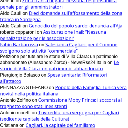
Zona franca negata: nessuna responsabilità
Selene
on
penale per gli amministratori
Dieci domande sull’affossamento della zona
Aldo Cauli
on
franca in Sardegna
Genocidio del popolo sardo: denuncia all’Aja
Aldo Cauli
on
Assicurazione Inail: “Nessuna
roberto copparoni
on
penalizzazione per le associazioni”
Fabio Barbarossa
Salesiani a Cagliari: per il Comune
on
svolgono solo attività “commerciale”
Petizione per tutelare le storie di Villa Clara: un patrimonio
Le
abbandonato (Alessandro Zorco) - NewsRss24 Italia
on
storie di Villa Clara: un patrimonio abbandonato
Spesa sanitaria: Riformatori
Piergiorgio Bolasco
on
all’attacco
Popolo della Famiglia: l’unica vera
PENNAZZA STEFANO
on
novità nella politica italiana
Commissione Moby Prince: i soccorsi al
Antonio Zolfino
on
traghetto sono stati inesistenti
Tuvixeddu, una vergogna per Cagliari
Antonio morelli
on
(sedicente capitale della Cultura)
Cagliari, la capitale del familismo
Cristiana
on