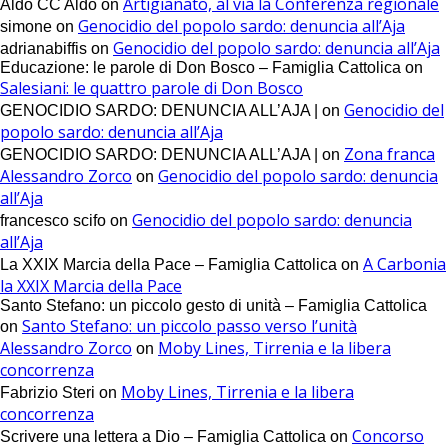
Artigianato, al via la Conferenza regionale
Aldo CC Aldo
on
Genocidio del popolo sardo: denuncia all’Aja
simone
on
Genocidio del popolo sardo: denuncia all’Aja
adrianabiffis
on
Educazione: le parole di Don Bosco – Famiglia Cattolica
on
Salesiani: le quattro parole di Don Bosco
Genocidio del
GENOCIDIO SARDO: DENUNCIA ALL’AJA |
on
popolo sardo: denuncia all’Aja
Zona franca
GENOCIDIO SARDO: DENUNCIA ALL’AJA |
on
Alessandro Zorco
Genocidio del popolo sardo: denuncia
on
all’Aja
Genocidio del popolo sardo: denuncia
francesco scifo
on
all’Aja
A Carbonia
La XXIX Marcia della Pace – Famiglia Cattolica
on
la XXIX Marcia della Pace
Santo Stefano: un piccolo gesto di unità – Famiglia Cattolica
Santo Stefano: un piccolo passo verso l’unità
on
Alessandro Zorco
Moby Lines, Tirrenia e la libera
on
concorrenza
Moby Lines, Tirrenia e la libera
Fabrizio Steri
on
concorrenza
Concorso
Scrivere una lettera a Dio – Famiglia Cattolica
on