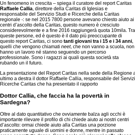
Un fenomeno in crescita – spiega il curatore del report Caritas
Raffaele Callia
, direttore della Caritas di Iglesias e
responsabile del Servizio Studi e Ricerche della Caritas
regionale -: se nel 2015 7800 persone avevano chiesto aiuto ai
centri d’ascolto della Caritas, questo numero è cresciuto
considerevolmente e a fine 2016 raggiungerà quota 10mila. Tra
queste persone, ed è questo è il dato più preoccupante di
questo report Caritas, ci sono
tanti giovani tra i 15 e i 34 anni
,
quelli che vengono chiamati
neet
, che non vanno a scuola, non
hanno un lavoro né stanno seguendo un percorso
professionale. Sono i ragazzi ai quali questa società sta
rubando un il futuro.
La presentazione del Report Caritas nella sede della Regione a
ultimo a destra il dottor Raffaele Callia, responsabile del Serviz
Ricerche Caritas che ha presentato il rapporto
Dottor Callia, che faccia ha la povertà in
Sardegna?
Oltre al dato quantitativo che ovviamente balza agli occhi è
importante rilevare il profilo di chi chiede aiuto ai nostri centri
d’ascolto: ormai chiede aiuto alla Caritas una porzione
praticamente uguale di uomini e donne, mentre in passato