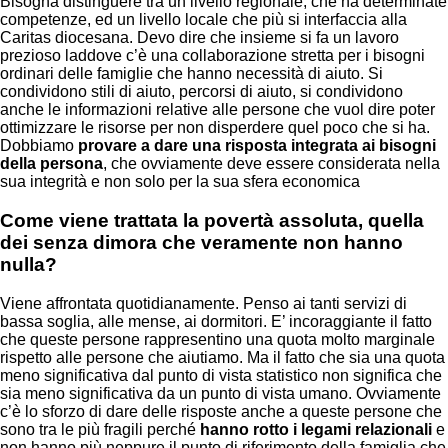
Bisogna distinguere tra un livello regionale, che ha determinate
competenze, ed un livello locale che più si interfaccia alla
Caritas diocesana. Devo dire che insieme si fa un lavoro
prezioso laddove c’è una collaborazione stretta per i bisogni
ordinari delle famiglie che hanno necessità di aiuto. Si
condividono stili di aiuto, percorsi di aiuto, si condividono
anche le informazioni relative alle persone che vuol dire poter
ottimizzare le risorse per non disperdere quel poco che si ha.
Dobbiamo
provare a dare una risposta integrata ai bisogni
della persona
, che ovviamente deve essere considerata nella
sua integrità e non solo per la sua sfera economica
Come viene trattata la povertà assoluta, quella
dei senza dimora che veramente non hanno
nulla?
Viene affrontata quotidianamente. Penso ai tanti servizi di
bassa soglia, alle mense, ai dormitori. E’ incoraggiante il fatto
che queste persone rappresentino una quota molto marginale
rispetto alle persone che aiutiamo. Ma il fatto che sia una quota
meno significativa dal punto di vista statistico non significa che
sia meno significativa da un punto di vista umano. Ovviamente
c’è lo sforzo di dare delle risposte anche a queste persone che
sono tra le più fragili perché
hanno rotto i legami relazionali
e
non hanno più neppure il punto di riferimento della famiglia che