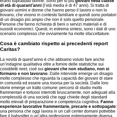
erano soprattutto donne. Sono per lo più
giovani nella classe
di età di quarant’anni
(l’età media è di 47 anni). Si tratta di
giovani uomini e donne che hanno perso il lavoro o non lo
trovano, che vivono in contesto familiare e quindi sono portatori
di un disagio più ampio che non è solo quello personale.
Persone che fanno richiesta di beni o servizi materiali e di
sussidi economici. Questi, in estrema sintesi, sono i dati di uno
scenario complesso che ovviamente ha molte sfaccettature.
Cosa è cambiato rispetto ai precedenti report
Caritas?
La novità di quest’anno è che abbiamo voluto fare anche
un’indagine qualitativa oltre a fornire delle statistiche sui
cosiddetti
neet
, cioè sui
giovani che non studiano, non si
formano e non lavorano
. Dalle interviste emerge un disagio
molto complesso che riguarda la capacità dei giovani di stare
in comunità ed essere una risorsa per la società. Dalle loro
storie emerge un tratto comune: percorsi di studio molto
frammentari e tortuosi interrotti bruscamente, non adeguati alla
complessità di una società che oggi chiede degli standard
molto elevati di preparazione e competenza cognitiva.
Fanno
esperienze lavorative frammentarie, precarie e sottopagate
:
una persona che oggi lavora in un call center domani potrebbe
fare il babysitter o un’altra professione estremamente diversa.