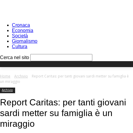
Sign in
PASSWORD RECOVERY
SIGN IN
Benvenuto!
Log into your account
Cronaca
Economia
Società
Giornalismo
Cultura
your username
Cerca nel sito
your password
Home
Archivio
Report Caritas: per tanti giovani sardi metter su famiglia è
un miraggio
Archivio
Forgot your password?
Report Caritas: per tanti giovani
sardi metter su famiglia è un
Recover your password
miraggio