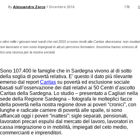
your email
By
Alessandro Zorco
1 Dicembre 2016
178
0
Facebook
Twitter
Pinterest
 oltre mille i giovani neet sardi che nel 2015 si sono rivolti alla Caritas diocesana: non studia
 non lavorano e non sono impegnati in alcun percorso formativo. Insomma hanno smesso di
irsi una risorsa per la nostra società
Sono 107.400 le famiglie che in Sardegna vivono al di sotto
della soglia di povertà relativa. E’ questo il dato più rilevante
emerso dal report
Caritas
su povertà ed esclusione sociale
basati sull’osservazione dei dati relativi ai 50 Centri d’ascolto
Caritas della Sardegna. Lo studio – presentato a Cagliari nella
sede della Regione Sardegna – fotografa le molteplici facce
della povertà nella nostra regione dove ai poveri “cronici”, con
lunghe e radicate carriere di povertà alle spalle, si sono
affiancati oggi i poveri “inattesi”: sigle separati, pensionati,
lavoratori precari espulsi dal mercato del lavoro, lavoratori in
cassa integrazione o in mobilità, impiegati del ceto medio,
commercianti e imprenditori.