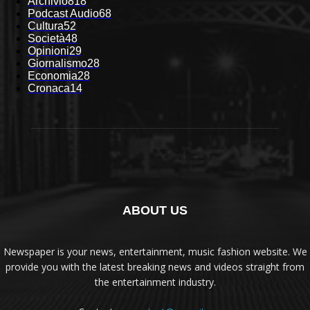
Archivio
818
Podcast Audio
68
Cultura
52
Società
48
Opinioni
29
Giornalismo
28
Economia
28
Cronaca
14
ABOUT US
Newspaper is your news, entertainment, music fashion website. We
provide you with the latest breaking news and videos straight from
the entertainment industry.