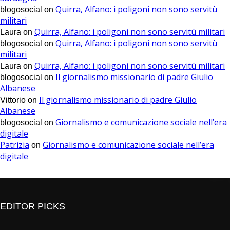
Quirra, Alfano: i poligoni non sono servitù
blogosocial
on
militari
Quirra, Alfano: i poligoni non sono servitù militari
Laura
on
Quirra, Alfano: i poligoni non sono servitù
blogosocial
on
militari
Quirra, Alfano: i poligoni non sono servitù militari
Laura
on
Il giornalismo missionario di padre Giulio
blogosocial
on
Albanese
Il giornalismo missionario di padre Giulio
Vittorio
on
Albanese
Giornalismo e comunicazione sociale nell’era
blogosocial
on
digitale
Patrizia
Giornalismo e comunicazione sociale nell’era
on
digitale
EDITOR PICKS