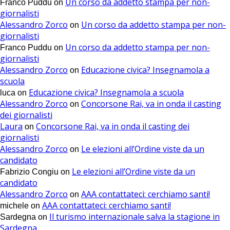
Un corso da addetto stampa per non-
Franco Puddu
on
giornalisti
Alessandro Zorco
Un corso da addetto stampa per non-
on
giornalisti
Un corso da addetto stampa per non-
Franco Puddu
on
giornalisti
Alessandro Zorco
Educazione civica? Insegnamola a
on
scuola
Educazione civica? Insegnamola a scuola
luca
on
Alessandro Zorco
Concorsone Rai, va in onda il casting
on
dei giornalisti
Laura
Concorsone Rai, va in onda il casting dei
on
giornalisti
Alessandro Zorco
Le elezioni all’Ordine viste da un
on
candidato
Le elezioni all’Ordine viste da un
Fabrizio Congiu
on
candidato
Alessandro Zorco
AAA contattateci: cerchiamo santi!
on
AAA contattateci: cerchiamo santi!
michele
on
Il turismo internazionale salva la stagione in
Sardegna
on
Sardegna