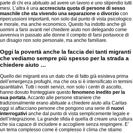
parte di chi era abituato ad avere un lavoro e uno stipendio tutti
mesi. L’altra è una
accresciuta quota di persone di sesso
maschile che sta vivendo una separazione o divorzio
con
ripercussioni importanti, non solo dal punto di vista psicologico
e morale, ma anche economico. Questo ha indotto anche gli
uomini a farsi avanti nel chiedere aiuto non delegando come
avveniva in passato alle donne il compito di farsi portavoce di
un disagio non solo personale, ma anche familiare.
Oggi la povertà anche la faccia dei tanti migranti
che vediamo sempre più spesso per la strada a
chiedere aiuto …
Quello dei migranti era un dato che di fatto già esisteva prima
dell’emergenza profughi, ma che ora si è intensificato in termini
quantitativi. Tutti i nostri servizi, non solo i centri di ascolto,
hanno dovuto fronteggiare questo
fenomeno inedito per la
sua portata
. Accanto alle persone straniere che
tradizionalmente erano abituate a chiedere aiuto alla Caritas
oggi si affacciano persone che pongono una serie di
nuovi
interrogativi
anche dal punto di vista semplicemente legale e
dell’integrazione. La grande sfida è quella di creare una cultura
che sia capace di includere e accogliere senza respingere. E’
un tema complesso come è complesso il clima che stiamo