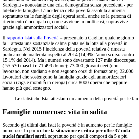
Sardegna - nonostante una crisi demografica senza precedenti - per
tutelare le famiglie. L’incidenza della povertà assoluta aumenta
soprattutto tra le famiglie degli operai sardi, anche se la persona di
riferimento è occupata o, come avviene in molti casi, sopravvive
grazie agli ammortizzatori sociali.
Il
rapporto Istat sulla Povertà
– presentato a Cagliari qualche giorno
fa – attesta una sostanziale calma piatta nella lotta alla povertà in
Sardegna. Nel 2015 l’incidenza della povertà relativa è rimasta
praticamente inalterata rispetto al 2014 (14,9% l’anno scorso contro
15,1% del 2014). Ma i numeri sono devastanti: 127 mila disoccupati
( 55.530 maschi e 71.499 donne); 73.000 giovani neet (non
lavorano, non studiano e non seguono corsi di formazione); 22.000
lavoratori che sostengono la famiglia grazie agli ammortizzatori
sociali (cigs e mobilità in deroga) circa 8000 operai che neppure
hanno più quel sostegno.
Le statistiche Istat attestano un aumento della povertà per le f
Famiglie numerose: vita in salita
Secondo gli ultimi dati Istat la povertà è in aumento per le famiglie
numerose. In particolare
la situazione è critica per oltre 37 mila
nuclei familiari sardi
, soprattutto per quelli composti da 5 e più