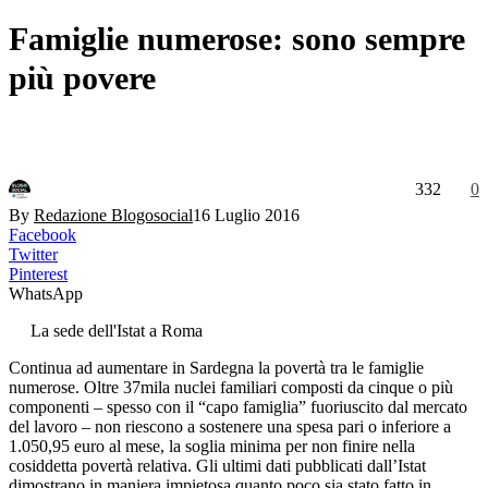
Famiglie numerose: sono sempre
più povere
332
0
By
Redazione Blogosocial
16 Luglio 2016
Facebook
Twitter
Pinterest
WhatsApp
La sede dell'Istat a Roma
Continua ad aumentare in Sardegna la povertà tra le famiglie
numerose. Oltre 37mila nuclei familiari composti da cinque o più
componenti – spesso con il “capo famiglia” fuoriuscito dal mercato
del lavoro – non riescono a sostenere una spesa pari o inferiore a
1.050,95 euro al mese, la soglia minima per non finire nella
cosiddetta povertà relativa. Gli ultimi dati pubblicati dall’Istat
dimostrano in maniera impietosa quanto poco sia stato fatto in