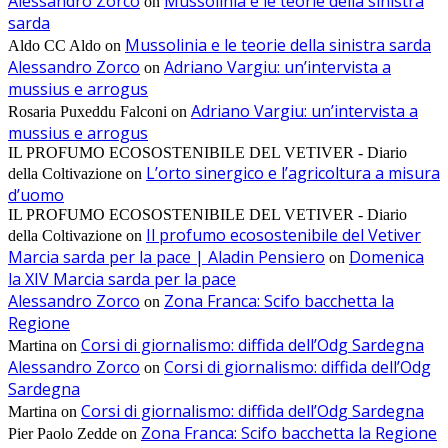
Alessandro Zorco
Mussolinia e le teorie della sinistra
on
sarda
Mussolinia e le teorie della sinistra sarda
Aldo CC Aldo
on
Alessandro Zorco
Adriano Vargiu: un’intervista a
on
mussius e arrogus
Adriano Vargiu: un’intervista a
Rosaria Puxeddu Falconi
on
mussius e arrogus
IL PROFUMO ECOSOSTENIBILE DEL VETIVER - Diario
L’orto sinergico e l’agricoltura a misura
della Coltivazione
on
d’uomo
IL PROFUMO ECOSOSTENIBILE DEL VETIVER - Diario
Il profumo ecosostenibile del Vetiver
della Coltivazione
on
Marcia sarda per la pace | Aladin Pensiero
Domenica
on
la XIV Marcia sarda per la pace
Alessandro Zorco
Zona Franca: Scifo bacchetta la
on
Regione
Corsi di giornalismo: diffida dell’Odg Sardegna
Martina
on
Alessandro Zorco
Corsi di giornalismo: diffida dell’Odg
on
Sardegna
Corsi di giornalismo: diffida dell’Odg Sardegna
Martina
on
Zona Franca: Scifo bacchetta la Regione
Pier Paolo Zedde
on