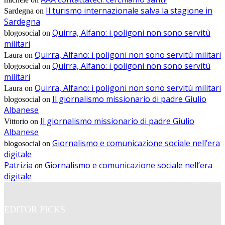
Il turismo internazionale salva la stagione in
Sardegna
on
Sardegna
Quirra, Alfano: i poligoni non sono servitù
blogosocial
on
militari
Quirra, Alfano: i poligoni non sono servitù militari
Laura
on
Quirra, Alfano: i poligoni non sono servitù
blogosocial
on
militari
Quirra, Alfano: i poligoni non sono servitù militari
Laura
on
Il giornalismo missionario di padre Giulio
blogosocial
on
Albanese
Il giornalismo missionario di padre Giulio
Vittorio
on
Albanese
Giornalismo e comunicazione sociale nell’era
blogosocial
on
digitale
Patrizia
Giornalismo e comunicazione sociale nell’era
on
digitale
EDITOR PICKS