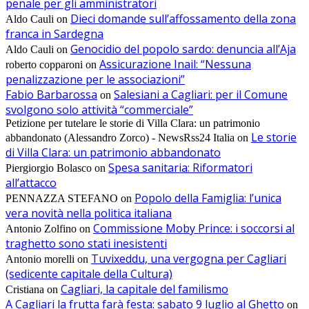
penale per gli amministratori
Dieci domande sull’affossamento della zona
Aldo Cauli
on
franca in Sardegna
Genocidio del popolo sardo: denuncia all’Aja
Aldo Cauli
on
Assicurazione Inail: “Nessuna
roberto copparoni
on
penalizzazione per le associazioni”
Fabio Barbarossa
Salesiani a Cagliari: per il Comune
on
svolgono solo attività “commerciale”
Petizione per tutelare le storie di Villa Clara: un patrimonio
Le storie
abbandonato (Alessandro Zorco) - NewsRss24 Italia
on
di Villa Clara: un patrimonio abbandonato
Spesa sanitaria: Riformatori
Piergiorgio Bolasco
on
all’attacco
Popolo della Famiglia: l’unica
PENNAZZA STEFANO
on
vera novità nella politica italiana
Commissione Moby Prince: i soccorsi al
Antonio Zolfino
on
traghetto sono stati inesistenti
Tuvixeddu, una vergogna per Cagliari
Antonio morelli
on
(sedicente capitale della Cultura)
Cagliari, la capitale del familismo
Cristiana
on
A Cagliari la frutta farà festa: sabato 9 luglio al Ghetto
on