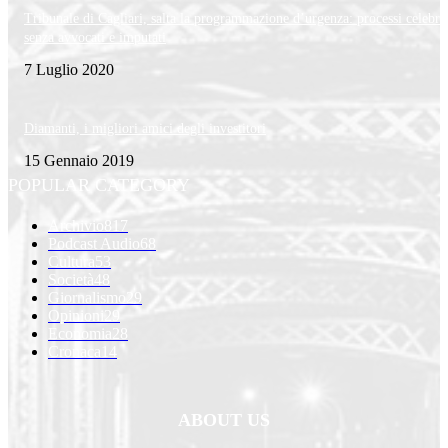
Tribunale di Cagliari, salta la programmazione d’urgenza: processi celebra
senza avvocati e imputati
7 Luglio 2020
Diamanti, i migliori amici degli investitori
15 Gennaio 2019
POPULAR CATEGORY
Archivio
817
Podcast Audio
68
Cultura
53
Società
48
Giornalismo
29
Opinioni
29
Economia
28
Cronaca
14
ABOUT US