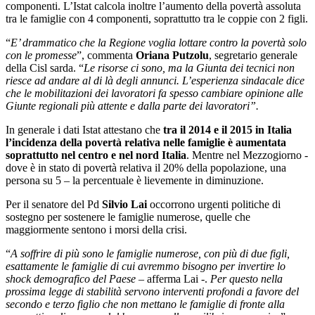
componenti. L’Istat calcola inoltre l’aumento della povertà assoluta
tra le famiglie con 4 componenti, soprattutto tra le coppie con 2 figli.
“
E’ drammatico che la Regione voglia lottare contro la povertà solo
con le promesse
”, commenta
Oriana Putzolu
, segretario generale
della Cisl sarda. “
Le risorse ci sono, ma la Giunta dei tecnici non
riesce ad andare al di là degli annunci. L’esperienza sindacale dice
che le mobilitazioni dei lavoratori fa spesso cambiare opinione alle
Giunte regionali più attente e dalla parte dei lavoratori”.
In generale i dati Istat attestano che
tra il 2014 e il 2015 in Italia
l’incidenza della povertà relativa nelle famiglie è aumentata
soprattutto nel centro e nel nord Italia
. Mentre nel Mezzogiorno -
dove è in stato di povertà relativa il 20% della popolazione, una
persona su 5 – la percentuale è lievemente in diminuzione.
Per il senatore del Pd
Silvio Lai
occorrono urgenti politiche di
sostegno per sostenere le famiglie numerose, quelle che
maggiormente sentono i morsi della crisi.
“
A soffrire di più sono le famiglie numerose, con più di due figli,
esattamente le famiglie di cui avremmo bisogno per invertire lo
shock demografico del Paese
– afferma Lai -.
Per questo nella
prossima legge di stabilità servono interventi profondi a favore del
secondo e terzo figlio che non mettano le famiglie di fronte alla