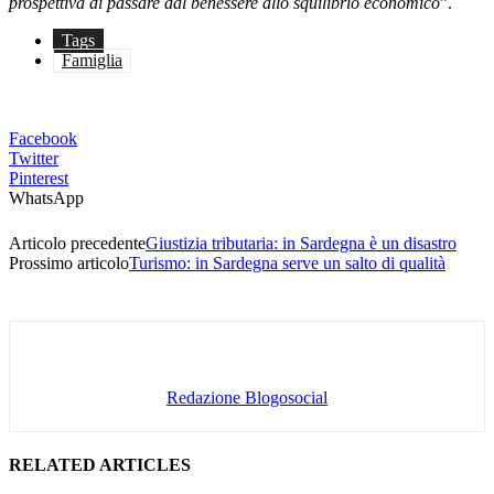
prospettiva di passare dal benessere allo squilibrio economico
”.
Tags
Famiglia
Facebook
Twitter
Pinterest
WhatsApp
Articolo precedente
Giustizia tributaria: in Sardegna è un disastro
Prossimo articolo
Turismo: in Sardegna serve un salto di qualità
Redazione Blogosocial
RELATED ARTICLES