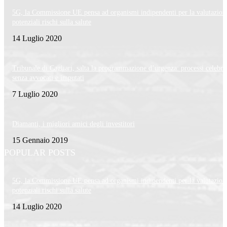
5G, la Commissione UE pensa ad organismi indipendenti per la valutazion
potenziali rischi sulla salute
14 Luglio 2020
Tribunale di Cagliari, salta la programmazione d’urgenza: processi celebra
senza avvocati e imputati
7 Luglio 2020
Diamanti, i migliori amici degli investitori
15 Gennaio 2019
POPULAR POSTS
5G, la Commissione UE pensa ad organismi indipendenti per la valutazion
potenziali rischi sulla salute
14 Luglio 2020