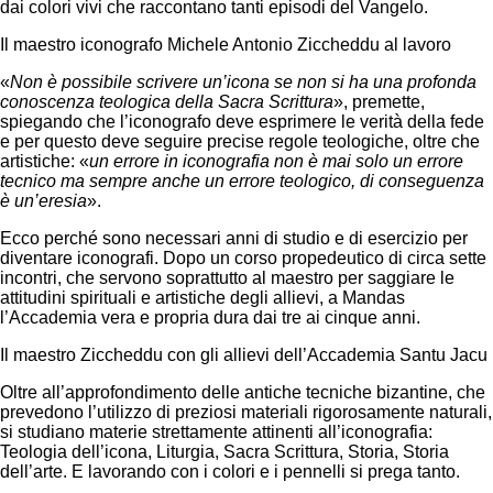
dai colori vivi che raccontano tanti episodi del Vangelo.
Il maestro iconografo Michele Antonio Ziccheddu al lavoro
«
Non è possibile scrivere un’icona se non si ha una profonda
conoscenza teologica della Sacra Scrittura
», premette,
spiegando che l’iconografo deve esprimere le verità della fede
e per questo deve seguire precise regole teologiche, oltre che
artistiche: «
un errore in iconografia non è mai solo un errore
tecnico ma sempre anche un errore teologico, di conseguenza
è un’eresia
».
Ecco perché sono necessari anni di studio e di esercizio per
diventare iconografi. Dopo un corso propedeutico di circa sette
incontri, che servono soprattutto al maestro per saggiare le
attitudini spirituali e artistiche degli allievi, a Mandas
l’Accademia vera e propria dura dai tre ai cinque anni.
Il maestro Ziccheddu con gli allievi dell’Accademia Santu Jacu
Oltre all’approfondimento delle antiche tecniche bizantine, che
prevedono l’utilizzo di preziosi materiali rigorosamente naturali,
si studiano materie strettamente attinenti all’iconografia:
Teologia dell’icona, Liturgia, Sacra Scrittura, Storia, Storia
dell’arte. E lavorando con i colori e i pennelli si prega tanto.