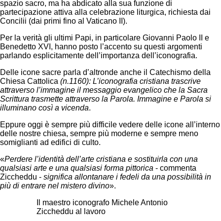
spazio sacro, ma ha abdicato alla sua funzione di
partecipazione attiva alla celebrazione liturgica, richiesta dai
Concilii (dai primi fino al Vaticano II).
Per la verità gli ultimi Papi, in particolare Giovanni Paolo II e
Benedetto XVI, hanno posto l’accento su questi argomenti
parlando esplicitamente dell’importanza dell’iconografia.
Delle icone sacre parla d’altronde anche il Catechismo della
Chiesa Cattolica
(n.1160): L’iconografia cristiana trascrive
attraverso l’immagine il messaggio evangelico che la Sacra
Scrittura trasmette attraverso la Parola. Immagine e Parola si
illuminano così a vicenda
.
Eppure oggi è sempre più difficile vedere delle icone all’interno
delle nostre chiesa, sempre più moderne e sempre meno
somiglianti ad edifici di culto.
«
Perdere l’identità dell’arte cristiana e sostituirla con una
qualsiasi arte e una qualsiasi forma pittorica
- commenta
Ziccheddu -
significa allontanare i fedeli da una possibilità in
più di entrare nel mistero divino
».
Il maestro iconografo Michele Antonio
Ziccheddu al lavoro