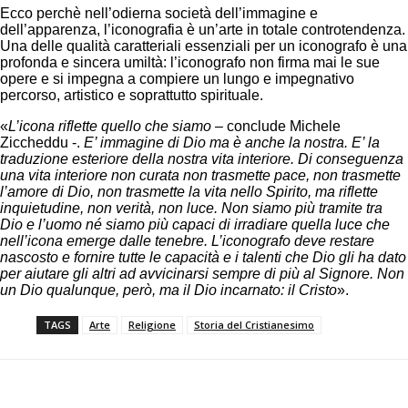
Ecco perchè nell’odierna società dell’immagine e
dell’apparenza, l’iconografia è un’arte in totale controtendenza.
Una delle qualità caratteriali essenziali per un iconografo è una
profonda e sincera umiltà: l’iconografo non firma mai le sue
opere e si impegna a compiere un lungo e impegnativo
percorso, artistico e soprattutto spirituale.
«
L’icona riflette quello che siamo
– conclude Michele
Ziccheddu -.
E’ immagine di Dio ma è anche la nostra. E’ la
traduzione esteriore della nostra vita interiore. Di conseguenza
una vita interiore non curata non trasmette pace, non trasmette
l’amore di Dio, non trasmette la vita nello Spirito, ma riflette
inquietudine, non verità, non luce. Non siamo più tramite tra
Dio e l’uomo né siamo più capaci di irradiare quella luce che
nell’icona emerge dalle tenebre. L’iconografo deve restare
nascosto e fornire tutte le capacità e i talenti che Dio gli ha dato
per aiutare gli altri ad avvicinarsi sempre di più al Signore. Non
un Dio qualunque, però, ma il Dio incarnato: il Cristo
».
TAGS
Arte
Religione
Storia del Cristianesimo