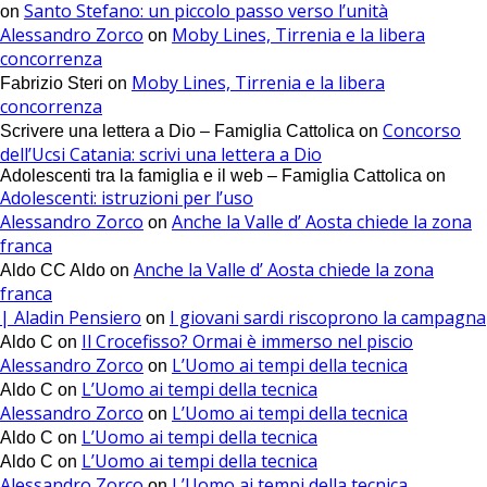
Santo Stefano: un piccolo passo verso l’unità
on
Alessandro Zorco
Moby Lines, Tirrenia e la libera
on
concorrenza
Moby Lines, Tirrenia e la libera
Fabrizio Steri
on
concorrenza
Concorso
Scrivere una lettera a Dio – Famiglia Cattolica
on
dell’Ucsi Catania: scrivi una lettera a Dio
Adolescenti tra la famiglia e il web – Famiglia Cattolica
on
Adolescenti: istruzioni per l’uso
Alessandro Zorco
Anche la Valle d’ Aosta chiede la zona
on
franca
Anche la Valle d’ Aosta chiede la zona
Aldo CC Aldo
on
franca
| Aladin Pensiero
I giovani sardi riscoprono la campagna
on
Il Crocefisso? Ormai è immerso nel piscio
Aldo C
on
Alessandro Zorco
L’Uomo ai tempi della tecnica
on
L’Uomo ai tempi della tecnica
Aldo C
on
Alessandro Zorco
L’Uomo ai tempi della tecnica
on
L’Uomo ai tempi della tecnica
Aldo C
on
L’Uomo ai tempi della tecnica
Aldo C
on
Alessandro Zorco
L’Uomo ai tempi della tecnica
on