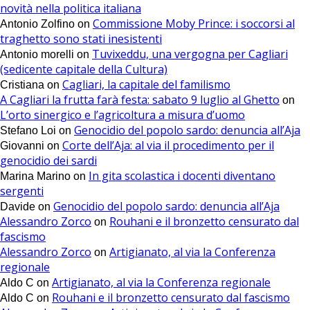
novità nella politica italiana
Commissione Moby Prince: i soccorsi al
Antonio Zolfino
on
traghetto sono stati inesistenti
Tuvixeddu, una vergogna per Cagliari
Antonio morelli
on
(sedicente capitale della Cultura)
Cagliari, la capitale del familismo
Cristiana
on
A Cagliari la frutta farà festa: sabato 9 luglio al Ghetto
on
L’orto sinergico e l’agricoltura a misura d’uomo
Genocidio del popolo sardo: denuncia all’Aja
Stefano Loi
on
Corte dell’Aja: al via il procedimento per il
Giovanni
on
genocidio dei sardi
In gita scolastica i docenti diventano
Marina Marino
on
sergenti
Genocidio del popolo sardo: denuncia all’Aja
Davide
on
Alessandro Zorco
Rouhani e il bronzetto censurato dal
on
fascismo
Alessandro Zorco
Artigianato, al via la Conferenza
on
regionale
Artigianato, al via la Conferenza regionale
Aldo C
on
Rouhani e il bronzetto censurato dal fascismo
Aldo C
on