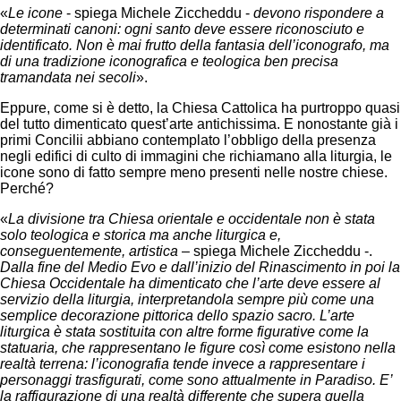
«
Le icone
- spiega Michele Ziccheddu -
devono rispondere a
determinati canoni: ogni santo deve essere riconosciuto e
identificato. Non è mai frutto della fantasia dell’iconografo, ma
di una tradizione iconografica e teologica ben precisa
tramandata nei secoli
».
Eppure, come si è detto, la Chiesa Cattolica ha purtroppo quasi
del tutto dimenticato quest’arte antichissima. E nonostante già i
primi Concilii abbiano contemplato l’obbligo della presenza
negli edifici di culto di immagini che richiamano alla liturgia, le
icone sono di fatto sempre meno presenti nelle nostre chiese.
Perché?
«
La divisione tra Chiesa orientale e occidentale non è stata
solo teologica e storica ma anche liturgica e,
conseguentemente, artistica
– spiega Michele Ziccheddu -.
Dalla fine del Medio Evo e dall’inizio del Rinascimento in poi la
Chiesa Occidentale ha dimenticato che l’arte deve essere al
servizio della liturgia, interpretandola sempre più come una
semplice decorazione pittorica dello spazio sacro. L’arte
liturgica è stata sostituita con altre forme figurative come la
statuaria, che rappresentano le figure così come esistono nella
realtà terrena: l’iconografia tende invece a rappresentare i
personaggi trasfigurati, come sono attualmente in Paradiso. E’
la raffigurazione di una realtà differente che supera quella