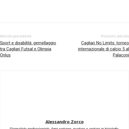
Facebook
Twitter
Pinterest
Articolo precedente
Prossimo articolo
Sport e disabilità: gemellaggio
Cagliari No Limits: torneo
tra Cagliari Futsal e Olimpia
internazionale di calcio 5 al
Onlus
Palaconi
Alessandro Zorco