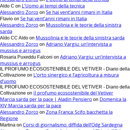
L’Uomo ai tempi della tecnica
Aldo C
on
Alessandro Zorco
Se hai vent’anni rimani in Italia
on
Se hai vent’anni rimani in Italia
Flavio
on
Alessandro Zorco
Mussolinia e le teorie della sinistra
on
sarda
Mussolinia e le teorie della sinistra sarda
Aldo CC Aldo
on
Alessandro Zorco
Adriano Vargiu: un’intervista a
on
mussius e arrogus
Adriano Vargiu: un’intervista a
Rosaria Puxeddu Falconi
on
mussius e arrogus
IL PROFUMO ECOSOSTENIBILE DEL VETIVER - Diario della
L’orto sinergico e l’agricoltura a misura
Coltivazione
on
d’uomo
IL PROFUMO ECOSOSTENIBILE DEL VETIVER - Diario della
Il profumo ecosostenibile del Vetiver
Coltivazione
on
Marcia sarda per la pace | Aladin Pensiero
Domenica la
on
XIV Marcia sarda per la pace
Alessandro Zorco
Zona Franca: Scifo bacchetta la
on
Regione
Corsi di giornalismo: diffida dell’Odg Sardegna
Martina
on