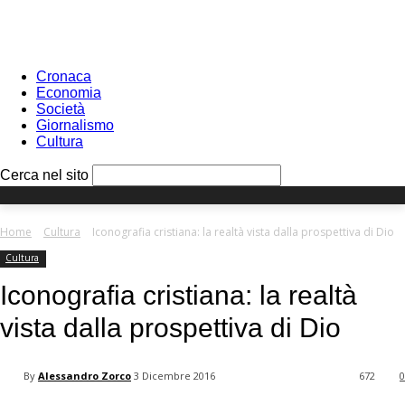
Sign in
PASSWORD RECOVERY
SIGN IN
Benvenuto!
Log into your account
Cronaca
Economia
Società
Giornalismo
Cultura
your username
Cerca nel sito
your password
Home
Cultura
Iconografia cristiana: la realtà vista dalla prospettiva di Dio
Cultura
Forgot your password?
Iconografia cristiana: la realtà
vista dalla prospettiva di Dio
Recover your password
By
Alessandro Zorco
3 Dicembre 2016
672
0