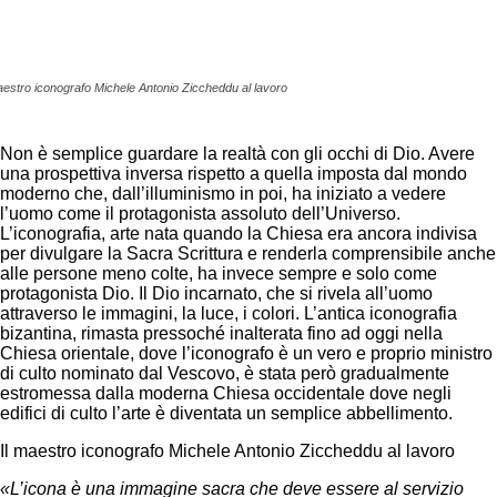
your email
Facebook
Twitter
Pinterest
aestro iconografo Michele Antonio Ziccheddu al lavoro
Non è semplice guardare la realtà con gli occhi di Dio. Avere
una prospettiva inversa rispetto a quella imposta dal mondo
moderno che, dall’illuminismo in poi, ha iniziato a vedere
l’uomo come il protagonista assoluto dell’Universo.
L’iconografia, arte nata quando la Chiesa era ancora indivisa
per divulgare la Sacra Scrittura e renderla comprensibile anche
alle persone meno colte, ha invece sempre e solo come
protagonista Dio. Il Dio incarnato, che si rivela all’uomo
attraverso le immagini, la luce, i colori. L’antica iconografia
bizantina, rimasta pressoché inalterata fino ad oggi nella
Chiesa orientale, dove l’iconografo è un vero e proprio ministro
di culto nominato dal Vescovo, è stata però gradualmente
estromessa dalla moderna Chiesa occidentale dove negli
edifici di culto l’arte è diventata un semplice abbellimento.
Il maestro iconografo Michele Antonio Ziccheddu al lavoro
«L’icona è una immagine sacra che deve essere al servizio