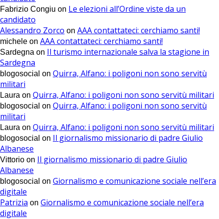
Le elezioni all’Ordine viste da un
Fabrizio Congiu
on
candidato
Alessandro Zorco
AAA contattateci: cerchiamo santi!
on
AAA contattateci: cerchiamo santi!
michele
on
Il turismo internazionale salva la stagione in
Sardegna
on
Sardegna
Quirra, Alfano: i poligoni non sono servitù
blogosocial
on
militari
Quirra, Alfano: i poligoni non sono servitù militari
Laura
on
Quirra, Alfano: i poligoni non sono servitù
blogosocial
on
militari
Quirra, Alfano: i poligoni non sono servitù militari
Laura
on
Il giornalismo missionario di padre Giulio
blogosocial
on
Albanese
Il giornalismo missionario di padre Giulio
Vittorio
on
Albanese
Giornalismo e comunicazione sociale nell’era
blogosocial
on
digitale
Patrizia
Giornalismo e comunicazione sociale nell’era
on
digitale