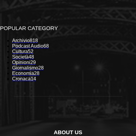
POPULAR CATEGORY
Archivio
818
Podcast Audio
68
Cultura
52
Società
48
Opinioni
29
Giornalismo
28
Economia
28
Cronaca
14
ABOUT US