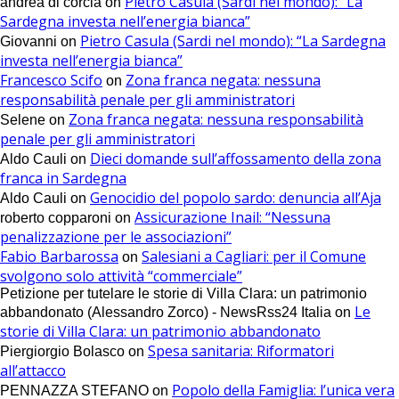
Pietro Casula (Sardi nel mondo): “La
andrea di corcia
on
Sardegna investa nell’energia bianca”
Pietro Casula (Sardi nel mondo): “La Sardegna
Giovanni
on
investa nell’energia bianca”
Francesco Scifo
Zona franca negata: nessuna
on
responsabilità penale per gli amministratori
Zona franca negata: nessuna responsabilità
Selene
on
penale per gli amministratori
Dieci domande sull’affossamento della zona
Aldo Cauli
on
franca in Sardegna
Genocidio del popolo sardo: denuncia all’Aja
Aldo Cauli
on
Assicurazione Inail: “Nessuna
roberto copparoni
on
penalizzazione per le associazioni”
Fabio Barbarossa
Salesiani a Cagliari: per il Comune
on
svolgono solo attività “commerciale”
Petizione per tutelare le storie di Villa Clara: un patrimonio
Le
abbandonato (Alessandro Zorco) - NewsRss24 Italia
on
storie di Villa Clara: un patrimonio abbandonato
Spesa sanitaria: Riformatori
Piergiorgio Bolasco
on
all’attacco
Popolo della Famiglia: l’unica vera
PENNAZZA STEFANO
on