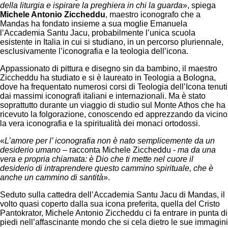
della liturgia e ispirare la preghiera in chi la guarda
», spiega
Michele Antonio Ziccheddu
, maestro iconografo che a
Mandas ha fondato insieme a sua moglie Emanuela
l’Accademia Santu Jacu, probabilmente l’unica scuola
esistente in Italia in cui si studiano, in un percorso pluriennale,
esclusivamente l’iconografia e la teologia dell’icona.
Appassionato di pittura e disegno sin da bambino, il maestro
Ziccheddu ha studiato e si è laureato in Teologia a Bologna,
dove ha frequentato numerosi corsi di Teologia dell’Icona tenuti
dai massimi iconografi italiani e internazionali. Ma è stato
soprattutto durante un viaggio di studio sul Monte Athos che ha
ricevuto la folgorazione, conoscendo ed apprezzando da vicino
la vera iconografia e la spiritualità dei monaci ortodossi.
«
L’amore per l’ iconografia non è nato semplicemente da un
desiderio umano
– racconta Michele Ziccheddu -
ma da una
vera e propria chiamata: è Dio che ti mette nel cuore il
desiderio di intraprendere questo cammino spirituale, che è
anche un cammino di santità
».
Seduto sulla cattedra dell’Accademia Santu Jacu di Mandas, il
volto quasi coperto dalla sua icona preferita, quella del Cristo
Pantokrator, Michele Antonio Ziccheddu ci fa entrare in punta di
piedi nell’affascinante mondo che si cela dietro le sue immagini