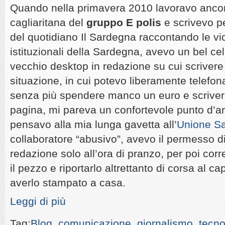
Quando nella primavera 2010 lavoravo ancor
cagliaritana del
gruppo E polis
e scrivevo pe
del quotidiano Il Sardegna raccontando le vi
istituzionali della Sardegna, avevo un bel ce
vecchio desktop in redazione su cui scrivere 
situazione, in cui potevo liberamente telefona
senza più spendere manco un euro e scriver
pagina, mi pareva un confortevole punto d’arr
pensavo alla mia lunga gavetta all’
Unione S
collaboratore “abusivo”, avevo il permesso di 
redazione solo all’ora di pranzo, per poi corr
il pezzo e riportarlo altrettanto di corsa al c
averlo stampato a casa.
Leggi di più
Tag:
Blog
,
comunicazione
,
giornalismo
,
tecno