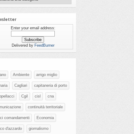
sletter
Enter your email address:
Delivered by
FeedBurner
g
fano
Ambiente
arrigo miglio
naria
Cagliari
capitaneria di porto
ppellacci
Cgil
cisl
cna
municazione
continuità territoriale
eci comandamenti
Economia
oco d'azzardo
giornalismo