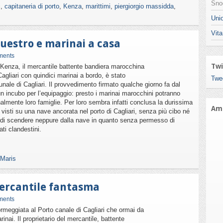
Snod
i
,
capitaneria di porto
,
Kenza
,
marittimi
,
piergiorgio massidda
,
Unio
Vita
questro e marinai a casa
ments
Twi
Kenza, il mercantile battente bandiera marocchina
agliari con quindici marinai a bordo, è stato
Twe
unale di Cagliari. Il provvedimento firmato qualche giorno fa dal
 un incubo per l’equipaggio: presto i marinai marocchini potranno
finalmente loro famiglie. Per loro sembra infatti conclusa la durissima
Ami
a visti su una nave ancorata nel porto di Cagliari, senza più cibo né
à di scendere neppure dalla nave in quanto senza permesso di
ati clandestini.
 Maris
mercantile fantasma
ments
meggiata al Porto canale di Cagliari che ormai da
rinai. Il proprietario del mercantile, battente