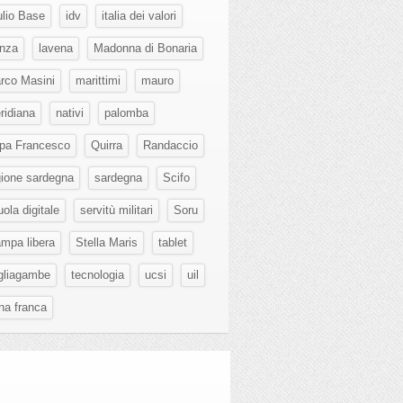
ulio Base
idv
italia dei valori
nza
lavena
Madonna di Bonaria
rco Masini
marittimi
mauro
ridiana
nativi
palomba
pa Francesco
Quirra
Randaccio
gione sardegna
sardegna
Scifo
ola digitale
servitù militari
Soru
ampa libera
Stella Maris
tablet
gliagambe
tecnologia
ucsi
uil
na franca