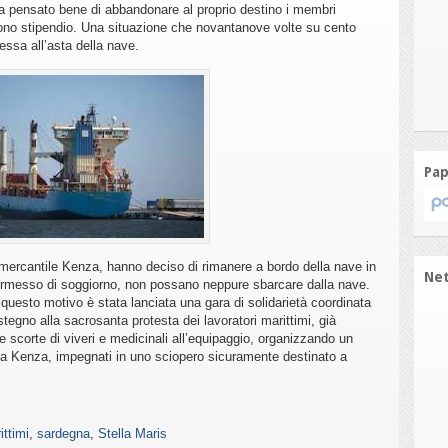
 pensato bene di abbandonare al proprio destino i membri
ono stipendio. Una situazione che novantanove volte su cento
essa all’asta della nave.
Pap
el mercantile Kenza, hanno deciso di rimanere a bordo della nave in
Ne
ermesso di soggiorno, non possano neppure sbarcare dalla nave.
 questo motivo è stata lanciata una gara di solidarietà coordinata
stegno alla sacrosanta protesta dei lavoratori marittimi, già
e scorte di viveri e medicinali all’equipaggio, organizzando un
ella Kenza, impegnati in uno sciopero sicuramente destinato a
ittimi
,
sardegna
,
Stella Maris