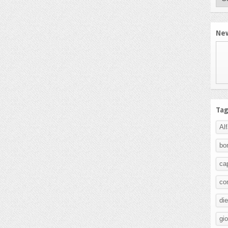
New
Ta
Al
bo
ca
co
di
gi