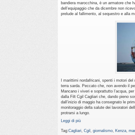
bandiera marocchina, è un armatore che ha
dell’equipaggio che da dicembre non ricev
prelude al fallimento, al sequestro e alla m
I marittimi nordafricani, spenti i motori d
terra sarda. Peccato che, non avendo il p
Mancano i viveri e soprattutto l’acqua, per
dalla Filt Cgil Cagliari che, dando pieno so
dall’inizio di maggio ha consegnato le prim
monitoraggio della salute dei lavoratori d
protrarsi a lungo.
Leggi di più
Tag:
Cagliari
,
Cgil
,
giornalismo
,
Kenza
,
mar