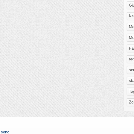
Gi
Ke
Ma
Me
Pa
re
scu
st
Ta
Zo
n sono