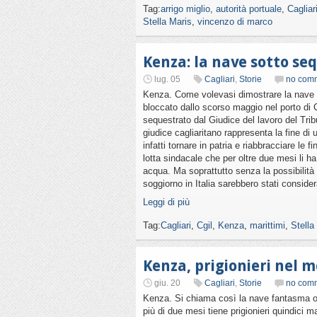
Tag:
arrigo miglio
,
autorità portuale
,
Cagliar
Stella Maris
,
vincenzo di marco
Kenza: la nave sotto se
lug. 05
Cagliari
,
Storie
no com
Kenza. Come volevasi dimostrare la nave 
bloccato dallo scorso maggio nel porto di C
sequestrato dal Giudice del lavoro del Trib
giudice cagliaritano rappresenta la fine di
infatti tornare in patria e riabbracciare le 
lotta sindacale che per oltre due mesi li h
acqua. Ma soprattutto senza la possibilit
soggiorno in Italia sarebbero stati consider
Leggi di più
Tag:
Cagliari
,
Cgil
,
Kenza
,
marittimi
,
Stella
Kenza, prigionieri nel 
giu. 20
Cagliari
,
Storie
no com
Kenza. Si chiama così la nave fantasma or
più di due mesi tiene prigionieri quindici ma