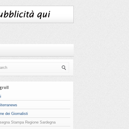
groll
i
iterranews
ne dei Giornalisti
segna Stampa Regione Sardegna