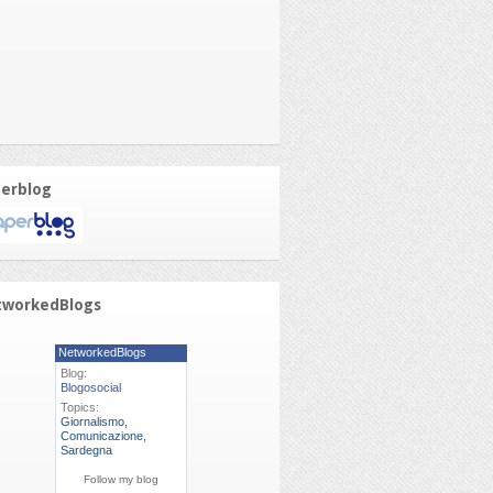
erblog
tworkedBlogs
NetworkedBlogs
Blog:
Blogosocial
Topics:
Giornalismo
,
Comunicazione
,
Sardegna
Follow my blog