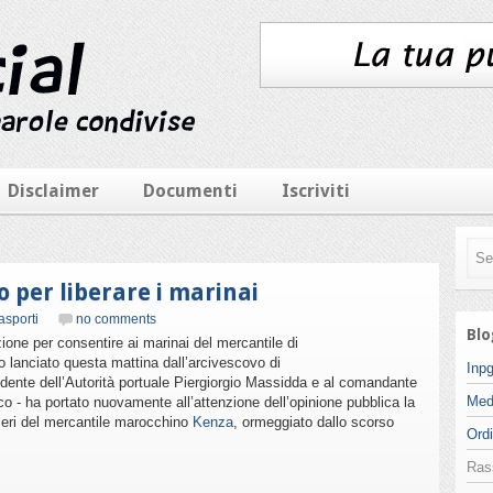
Disclaimer
Documenti
Iscriviti
 per liberare i marinai
asporti
no comments
Blo
one per consentire ai marinai del mercantile di
ato lanciato questa mattina dall’arcivescovo di
Inpg
sidente dell’Autorità portuale Piergiorgio Massidda e al comandante
Med
o - ha portato nuovamente all’attenzione dell’opinione pubblica la
ieri del mercantile marocchino
Kenza
, ormeggiato dallo scorso
Ordi
Ras