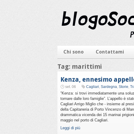
Chi sono
Contattami
Tag: marittimi
Kenza, ennesimo appello
set. 06
Cagliari
,
Sardegna
,
Storie
,
Tr
“Kenza: si trovi immediatamente una soluzi
tornare dalle loro famiglie”. L’appello è st
Cagliari Arrigo Miglio che - insieme al pre
della Capitaneria di Porto Vincenzo di Marc
drammatica vicenda dei 15 marinai prigion
maggio nel porto di Cagliari.
Leggi di più