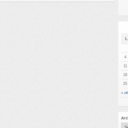
4
11
18
25
« ot
Arc