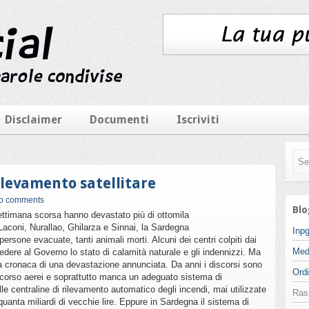
Disclaimer
Documenti
Iscriviti
ilevamento satellitare
o comments
Blo
ettimana scorsa hanno devastato più di ottomila
Laconi, Nurallao, Ghilarza e Sinnai, la Sardegna
Inpg
persone evacuate, tanti animali morti. Alcuni dei centri colpiti dai
Med
edere al Governo lo stato di calamità naturale e gli indennizzi. Ma
a cronaca di una devastazione annunciata. Da anni i discorsi sono
Ordi
corso aerei e soprattutto manca un adeguato sistema di
le centraline di rilevamento automatico degli incendi, mai utilizzate
Ras
uanta miliardi di vecchie lire. Eppure in Sardegna il sistema di