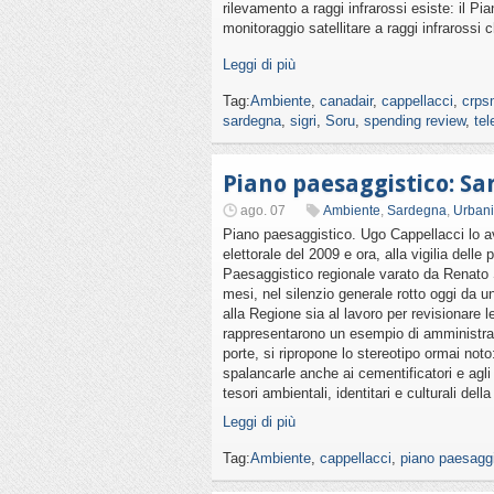
rilevamento a raggi infrarossi esiste: il Pi
monitoraggio satellitare a raggi infrarossi 
Leggi di più
Tag:
Ambiente
,
canadair
,
cappellacci
,
crps
sardegna
,
sigri
,
Soru
,
spending review
,
tel
Piano paesaggistico: S
ago. 07
Ambiente
,
Sardegna
,
Urbani
Piano paesaggistico. Ugo Cappellacci lo 
elettorale del 2009 e ora, alla vigilia delle 
Paesaggistico regionale varato da Renato 
mesi, nel silenzio generale rotto oggi da 
alla Regione sia al lavoro per revisionar
rappresentarono un esempio di amministrazi
porte, si ripropone lo stereotipo ormai noto:
spalancarle anche ai cementificatori e agli 
tesori ambientali, identitari e culturali del
Leggi di più
Tag:
Ambiente
,
cappellacci
,
piano paesaggi