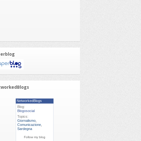
erblog
tworkedBlogs
NetworkedBlogs
Blog:
Blogosocial
Topics:
Giornalismo
,
Comunicazione
,
Sardegna
Follow my blog