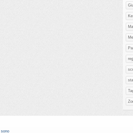
Gi
Ke
Ma
Me
Pa
re
scu
st
Ta
Zo
n sono