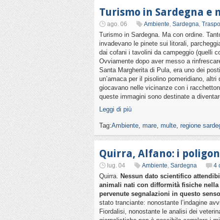
Turismo in Sardegna e m
ago. 06
Ambiente
,
Sardegna
,
Traspo
Turismo in Sardegna. Ma con ordine. Tanto 
invadevano le pinete sui litorali, parchegg
dai cofani i tavolini da campeggio (quelli c
Ovviamente dopo aver messo a rinfrescare 
Santa Margherita di Pula, era uno dei posti 
un’amaca per il pisolino pomeridiano, altri 
giocavano nelle vicinanze con i racchettoni 
queste immagini sono destinate a diventare 
Leggi di più
Tag:
Ambiente
,
mare
,
multe
,
regione sarde
Quirra, Alfano: i poligon
lug. 04
Ambiente
,
Sardegna
4
Quirra.
Nessun dato scientifico attendibi
animali nati con difformità fisiche nell
pervenute segnalazioni in questo senso 
stato tranciante: nonostante l’indagine a
Fiordalisi, nonostante le analisi dei veterin