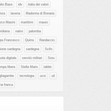
ulio Base
idv
italia dei valori
nza
lavena
Madonna di Bonaria
rco Masini
marittimi
mauro
ridiana
nativi
palomba
pa Francesco
Quirra
Randaccio
gione sardegna
sardegna
Scifo
ola digitale
servitù militari
Soru
ampa libera
Stella Maris
tablet
gliagambe
tecnologia
ucsi
uil
na franca