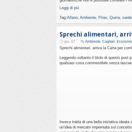
giornalistiche non è possibile correlare i mis
Leggi di più
Tag:
Alfano
,
Ambiente
,
Piras
,
Quirra
,
sard
Sprechi alimentari, arr
giu. 07
Ambiente
,
Cagliari
,
Economi
Sprechi alimentari, arriva la Carta per comb
Leggendo soltanto il titolo di questo post
qualsiasi cosa commestibile senza lasciare 
Invece tratta di una bella iniziativa ideat
un’idea di mercato imperniata sul concetto