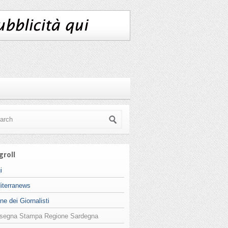
groll
i
iterranews
ne dei Giornalisti
segna Stampa Regione Sardegna