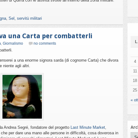
teri di Quirra con le attività svolte all’interno della zona militare.
egna
,
Sel
,
servitù militari
iva una Carta per combatterli
a
,
Giornalismo
no comments
atterli.
 penserei a una enorme signora sarda (di cognome Carta) che divora
4
niente agli altri.
11
18
25
« ot
Arc
a da Andrea Segré, fondatore del progetto
Last Minute Market
,
 che per dare una mano alle persone in difficoltà, cosa doverosa in