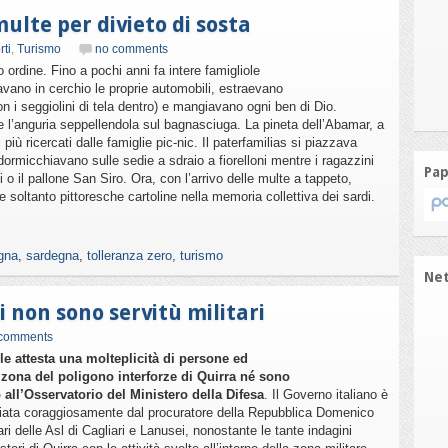
ulte per divieto di sosta
rti
,
Turismo
no comments
ordine. Fino a pochi anni fa intere famigliole
iavano in cerchio le proprie automobili, estraevano
on i seggiolini di tela dentro) e mangiavano ogni ben di Dio.
l’anguria seppellendola sul bagnasciuga. La pineta dell’Abamar, a
più ricercati dalle famiglie pic-nic. Il paterfamilias si piazzava
dormicchiavano sulle sedie a sdraio a fiorelloni mentre i ragazzini
Pap
o il pallone San Siro. Ora, con l’arrivo delle multe a tappeto,
soltanto pittoresche cartoline nella memoria collettiva dei sardi.
gna
,
sardegna
,
tolleranza zero
,
turismo
Ne
i non sono servitù militari
 comments
le attesta una molteplicità di persone ed
a zona del poligono interforze di Quirra né sono
all’Osservatorio del Ministero della Difesa
. Il Governo italiano è
vviata coraggiosamente dal procuratore della Repubblica Domenico
ari delle Asl di Cagliari e Lanusei, nonostante le tante indagini