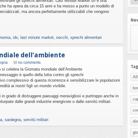
eliminare gli sprechi alimentari. Last Minute Market srl è una
a che ha opera da circa 15 anni e ha messo a punto un modello di
rcializzati, ma ancora perfettamente utilizzabili che vengono
New
nomia
,
idv
,
last minute market
,
secchi
,
sprechi alimentari
ndiale dell’ambiente
egna
no comments
Ta
 si celebra la Giornata mondiale dell’Ambiente
 messaggio è quello della lotta contro gli sprechi
Al
ivo complessivo di questa ricorrenza è sensibilizzare le popolazioni
redità ai nostri figli un mondo vivibile.
bo
 in grado di distruggere paesaggi meravigliosi e purtroppo anche in
ca
pate dalle grandi industrie energivore o dalle servitù militari.
co
ra
,
sardegna
,
servitù militari
di
gi