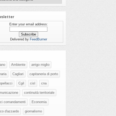
sletter
Enter your email address:
Delivered by
FeedBurner
g
fano
Ambiente
arrigo miglio
naria
Cagliari
capitaneria di porto
ppellacci
Cgil
cisl
cna
municazione
continuità territoriale
eci comandamenti
Economia
oco d'azzardo
giornalismo