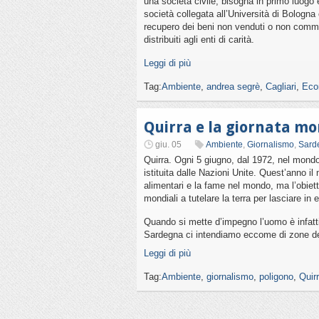
una società civile, bisogna in primo luogo 
società collegata all’Università di Bologn
recupero dei beni non venduti o non comme
distribuiti agli enti di carità.
Leggi di più
Tag:
Ambiente
,
andrea segrè
,
Cagliari
,
Eco
Quirra e la giornata mo
giu. 05
Ambiente
,
Giornalismo
,
Sard
Quirra. Ogni 5 giugno, dal 1972, nel mondo
istituita dalle Nazioni Unite. Quest’anno il
alimentari e la fame nel mondo, ma l’obiett
mondiali a tutelare la terra per lasciare in e
Quando si mette d’impegno l’uomo è infatti
Sardegna ci intendiamo eccome di zone detur
Leggi di più
Tag:
Ambiente
,
giornalismo
,
poligono
,
Quir