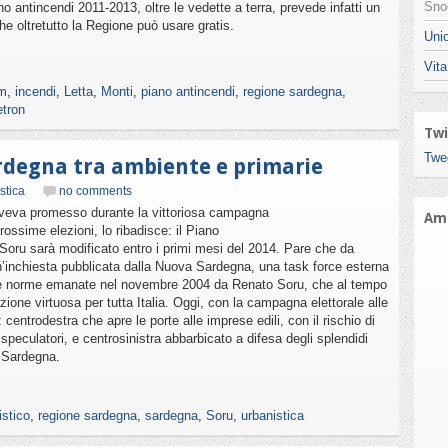
Snod
ano antincendi 2011-2013, oltre le vedette a terra, prevede infatti un
che oltretutto la Regione può usare gratis.
Unio
Vita
m
,
incendi
,
Letta
,
Monti
,
piano antincendi
,
regione sardegna
,
etron
Twi
Twe
ardegna tra ambiente e primarie
stica
no comments
aveva promesso durante la vittoriosa campagna
Ami
prossime elezioni, lo ribadisce: il Piano
Soru sarà modificato entro i primi mesi del 2014. Pare che da
un’inchiesta pubblicata dalla Nuova Sardegna, una task force esterna
e le norme emanate nel novembre 2004 da Renato Soru, che al tempo
one virtuosa per tutta Italia. Oggi, con la campagna elettorale alle
 centrodestra che apre le porte alle imprese edili, con il rischio di
speculatori, e centrosinistra abbarbicato a difesa degli splendidi
la Sardegna.
stico
,
regione sardegna
,
sardegna
,
Soru
,
urbanistica