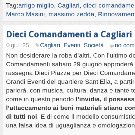
Tag:
arrigo miglio
,
Cagliari
,
dieci comandamen
Marco Masini
,
massimo zedda
,
Rinnovamento
Dieci Comandamenti a Cagliari
giu. 25
Cagliari
,
Eventi
,
Società
no com
Non desiderare la roba d’altri. Con l’ultimo de
Comandamenti sabato 29 giugno approderà a
rassegna Dieci Piazze per Dieci Comandamen
Grandi Eventi del quartiere Sant’Elia, a partir
parlerà, con musica, cultura, danza e tante t
come in questo periodo
l’invidia, il possess
l’attaccamento ai beni materiali stiano co
di tutti noi
. E di come il modello consumisti
una falsa idea di uguaglianza e omologazione 