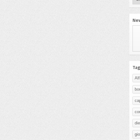
New
Ta
Al
bo
ca
co
di
gi