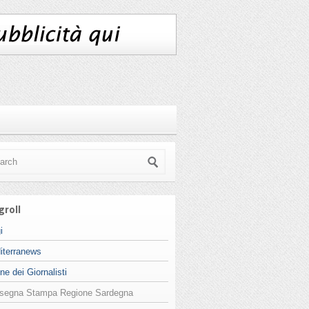
groll
i
iterranews
ne dei Giornalisti
segna Stampa Regione Sardegna