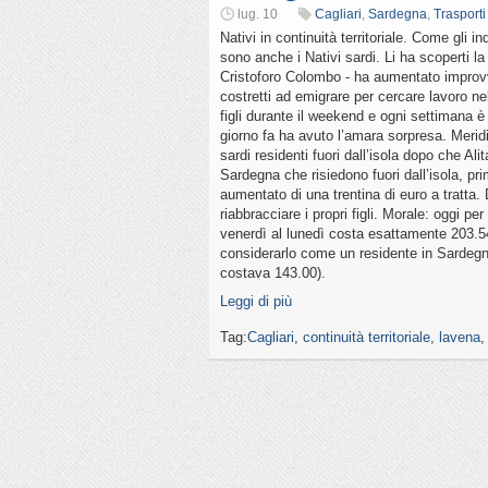
lug. 10
Cagliari
,
Sardegna
,
Trasporti
Nativi in continuità territoriale. Come gli i
sono anche i Nativi sardi. Li ha scoperti 
Cristoforo Colombo - ha aumentato improvvis
costretti ad emigrare per cercare lavoro ne
figli durante il weekend e ogni settimana 
giorno fa ha avuto l’amara sorpresa. Meri
sardi residenti fuori dall’isola dopo che Alit
Sardegna che risiedono fuori dall’isola, pri
aumentato di una trentina di euro a tratta
riabbracciare i propri figli. Morale: oggi p
venerdì al lunedì costa esattamente 203.5
considerarlo come un residente in Sardegn
costava 143.00).
Leggi di più
Tag:
Cagliari
,
continuità territoriale
,
lavena