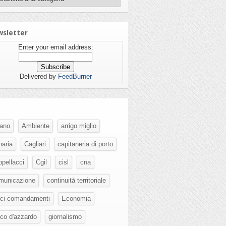
sletter
Enter your email address:
Delivered by
FeedBurner
g
fano
Ambiente
arrigo miglio
naria
Cagliari
capitaneria di porto
ppellacci
Cgil
cisl
cna
municazione
continuità territoriale
eci comandamenti
Economia
oco d'azzardo
giornalismo