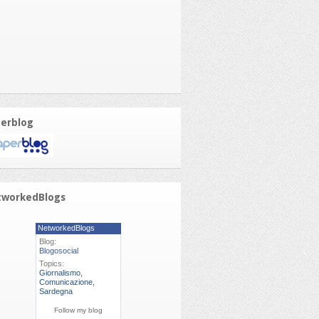
erblog
tworkedBlogs
NetworkedBlogs
Blog:
Blogosocial
Topics:
Giornalismo
,
Comunicazione
,
Sardegna
Follow my blog