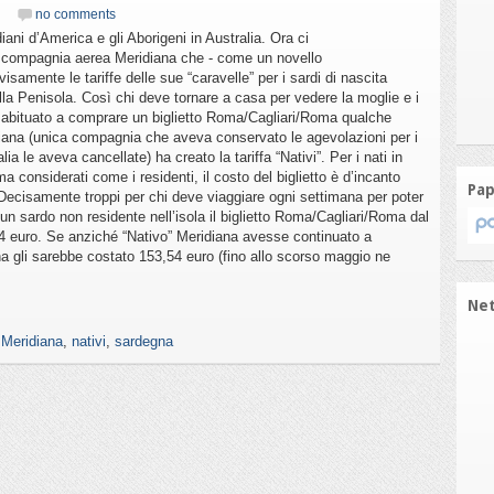
no comments
ndiani d’America e gli Aborigeni in Australia. Ora ci
la compagnia aerea Meridiana che - come un novello
amente le tariffe delle sue “caravelle” per i sardi di nascita
lla Penisola. Così chi deve tornare a casa per vedere la moglie e i
è abituato a comprare un biglietto Roma/Cagliari/Roma qualche
diana (unica compagnia che aveva conservato le agevolazioni per i
alia le aveva cancellate) ha creato la tariffa “Nativi”. Per i nati in
ma considerati come i residenti, il costo del biglietto è d’incanto
Pap
. Decisamente troppi per chi deve viaggiare ogni settimana per poter
er un sardo non residente nell’isola il biglietto Roma/Cagliari/Roma dal
4 euro. Se anziché “Nativo” Meridiana avesse continuato a
a gli sarebbe costato 153,54 euro (fino allo scorso maggio ne
Ne
,
Meridiana
,
nativi
,
sardegna