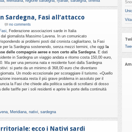
rda
,
Meridiana
,
regione sardegna
,
ryanair
,
sardegna
,
tirrenia
Snod
Unio
in Sardegna, Fasi all’attacco
Vita
no comments
Fasi
, Federazione associazioni sarde in Italia
a dal giornalista Massimo Lavena. In un comunicato
Twi
ispondendo ai problemi posti dal cronista cagliaritano, la Fasi
Twe
da e per la Sardegna sostenendo, senza mezzi termini, che oggi
la
casse delle compagnie aeree e non certo alla Sardegna
. E dati
sidente in Sardegna un viaggio andata e ritorno costa 150,00 euro,
00. Ma per una persona nata e residente fuori dalla Sardegna
Ami
bitivi: si parte da un minimo di 368,00 euro che diventano
 in giornata. Un modo eccezionale per scoraggiare il turismo. «Quello
azione insensata resta il più grave problema in assoluto per il
cia la Fasi che chiede alla politica sarda di scrollarsi di dosso
lle tariffe per i soli residenti e aprire le porte della continuità
avena
,
Meridiana
,
nativi
,
sardegna
ritoriale: ecco i Nativi sardi