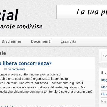
Disclaimer
Documenti
Iscriviti
ale
 o libera concorrenza?
no comments
Blo
nale e avere scritto innumerevoli articoli sui
dubbio che, così come è organizzata, la continuità
Inpg
zzata Potemkin: una
c****a pazzesca
. Teoricamente è giusto il
Med
tto a viaggiare alle stesse condizioni del resto degli italiani. Ma
lla che chiamiamo continuità territoriale è solo una presa in giro?
Ordi
Ras