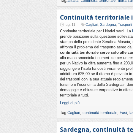
Tag:
alitalia
,
continuità territoriale
,
flotta sa
Continuità territoriale 
lug. 11
Cagliari
,
Sardegna
,
Trasporti
Continuità territoriale per i Nativi sardi. La
prende posizione sulla questione sollevat
stampa della presidente Serafina Mascia, r
affronta il problema del trasporto aereo 
continuità territoriale serve solo alle 
alla mano snocciola i numeri: se per un re
per un Nativo la cifra aumenta fino a 203,
raggiungere l’isola ha costi veramente proi
addirittura 625,00 se il ritorno è previsto
dei trasporti con la sua attuale regolament
turismo e l’economia della Sardegna», denun
demagogie e chiusure corporative in difesa de
territoriale a tutti.
Leggi di più
Tag:
Cagliari
,
continuità territoriale
,
Fasi
,
l
Sardegna, continuità ter