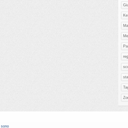
Gi
Ke
Ma
Me
Pa
re
scu
st
Ta
Zo
n sono