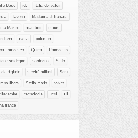
ulio Base
idv
italia dei valori
nza
lavena
Madonna di Bonaria
rco Masini
marittimi
mauro
ridiana
nativi
palomba
pa Francesco
Quirra
Randaccio
gione sardegna
sardegna
Scifo
ola digitale
servitù militari
Soru
ampa libera
Stella Maris
tablet
gliagambe
tecnologia
ucsi
uil
na franca