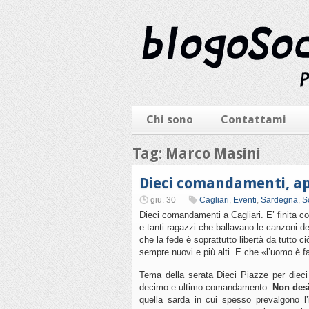
Chi sono
Contattami
Tag: Marco Masini
Dieci comandamenti, ap
giu. 30
Cagliari
,
Eventi
,
Sardegna
,
S
Dieci comandamenti a Cagliari. E’ finita co
e tanti ragazzi che ballavano le canzoni d
che la fede è soprattutto libertà da tutto c
sempre nuovi e più alti. E che «l’uomo è fatt
Tema della serata Dieci Piazze per dieci
decimo e ultimo comandamento:
Non desi
quella sarda in cui spesso prevalgono l’