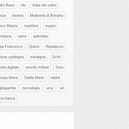
ulio Base
idv
italia dei valori
nza
lavena
Madonna di Bonaria
rco Masini
marittimi
mauro
ridiana
nativi
palomba
pa Francesco
Quirra
Randaccio
gione sardegna
sardegna
Scifo
ola digitale
servitù militari
Soru
ampa libera
Stella Maris
tablet
gliagambe
tecnologia
ucsi
uil
na franca