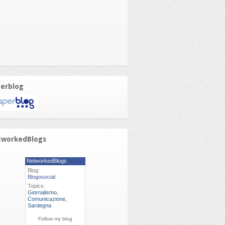
erblog
tworkedBlogs
NetworkedBlogs
Blog:
Blogosocial
Topics:
Giornalismo
,
Comunicazione
,
Sardegna
Follow my blog