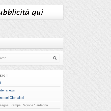
groll
i
iterranews
ne dei Giornalisti
segna Stampa Regione Sardegna