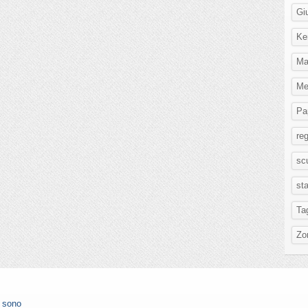
Gi
Ke
Ma
Me
Pa
re
scu
st
Ta
Zo
n sono