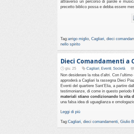
attraverso un percorso di parole e musica
precetto biblico possa e debba essere mes
Tag:
arrigo miglio
,
Cagliari
,
dieci comandam
nello spirito
Dieci Comandamenti a C
giu. 25
Cagliari
,
Eventi
,
Società
Non desiderare la roba d’altri. Con l’ulti
approderà a Cagliari la rassegna Dieci Pi
Eventi del quartiere Sant’Elia, a partire da
testimonianze, di come in questo periodo
l
materiali stiano condizionando la vita di
una falsa idea di uguaglianza e omologazion
Leggi di più
Tag:
Cagliari
,
dieci comandamenti
,
Giulio 