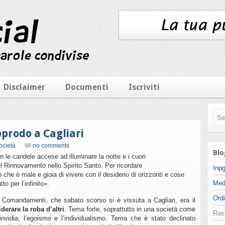
Disclaimer
Documenti
Iscriviti
prodo a Cagliari
ocietà
no comments
Blo
n le candele accese ad illuminare la notte e i cuori
el Rinnovamento nello Spirito Santo. Per ricordare
Inpg
iò che è male e gioia di vivere con il desiderio di orizzonti e cose
Med
o per l’infinito».
Ordi
 Comandamenti, che sabato scorso si è vissuta a Cagliari, era il
derare la roba d’altri
. Tema forte, soprattutto in una società come
Ras
invidia, l’egoismo e l’individualismo. Tema che è stato declinato