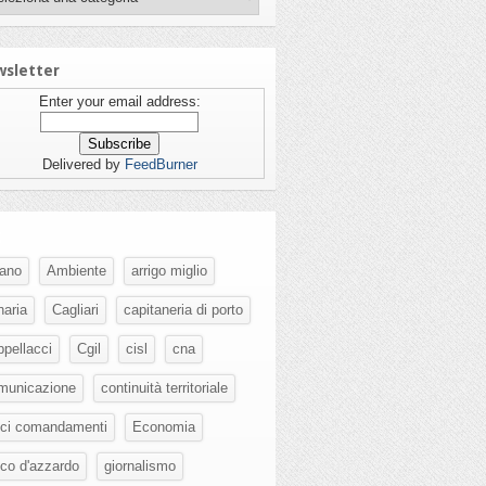
sletter
Enter your email address:
Delivered by
FeedBurner
g
fano
Ambiente
arrigo miglio
naria
Cagliari
capitaneria di porto
ppellacci
Cgil
cisl
cna
municazione
continuità territoriale
eci comandamenti
Economia
oco d'azzardo
giornalismo