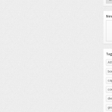
New
Ta
Al
bo
ca
co
di
gi