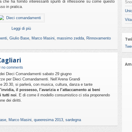
 che ha fornito interessanti spunti di riflessione su come questo
Snod
so in pratica.
Unio
Vita
Leggi di più
enti
,
Giulio Base
,
Marco Masini
,
massimo zedda
,
Rinnovamento
Twi
Twe
agliari
Ami
no comments
mo dei Dieci Comandamenti sabato 29 giugno
azze per Dieci Comandamenti. Nell’Arena Grandi
lle 20.30, si parlerà, con musica, cultura, danza e tante
’invidia, il possesso, l’avarizia e l’attaccamento ai beni
 tutti noi
. E di come il modello consumistico ci stia proponendo
e dei diritti.
Base
,
Marco Masini
,
queeresima 2013
,
sardegna