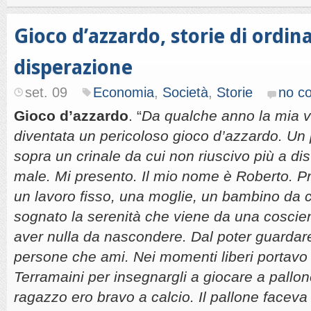
Gioco d’azzardo, storie di ordin
disperazione
set. 09
Economia
,
Società
,
Storie
no c
Gioco d’azzardo
. “
Da qualche anno la mia v
diventata un pericoloso gioco d’azzardo. Un
sopra un crinale da cui non riuscivo più a dis
male. Mi presento. Il mio nome è Roberto. Pr
un lavoro fisso, una moglie, un bambino da
sognato la serenità che viene da una coscien
aver nulla da nascondere. Dal poter guardare
persone che ami. Nei momenti liberi portavo m
Terramaini per insegnargli a giocare a pallon
ragazzo ero bravo a calcio. Il pallone facev