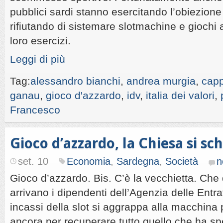
pubblici sardi stanno esercitando l’obiezione
rifiutando di sistemare slotmachine e giochi af
loro esercizi.
Leggi di più
Tag:
alessandro bianchi
,
andrea murgia
,
capp
ganau
,
gioco d'azzardo
,
idv
,
italia dei valori
,
Francesco
Gioco d’azzardo, la Chiesa si sc
set. 10
Economia
,
Sardegna
,
Società
n
Gioco d’azzardo. Bis. C’è la vecchietta. Ch
arrivano i dipendenti dell’Agenzia delle Entrat
incassi della slot si aggrappa alla macchina
ancora per recuperare tutto quello che ha sp