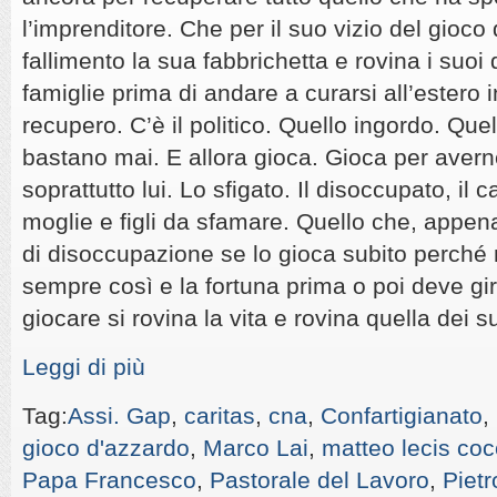
l’imprenditore. Che per il suo vizio del gioc
fallimento la sua fabbrichetta e rovina i suoi 
famiglie prima di andare a curarsi all’estero 
recupero. C’è il politico. Quello ingordo. Quel
bastano mai. E allora gioca. Gioca per averne
soprattutto lui. Lo sfigato. Il disoccupato, il
moglie e figli da sfamare. Quello che, appen
di disoccupazione se lo gioca subito perché
sempre così e la fortuna prima o poi deve gir
giocare si rovina la vita e rovina quella dei su
Leggi di più
Tag:
Assi. Gap
,
caritas
,
cna
,
Confartigianato
,
gioco d'azzardo
,
Marco Lai
,
matteo lecis coc
Papa Francesco
,
Pastorale del Lavoro
,
Pietr