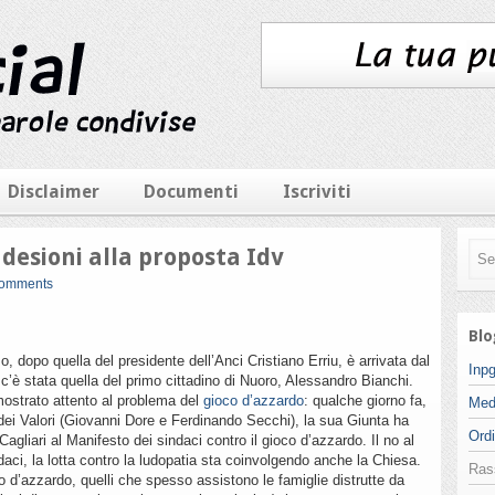
Disclaimer
Documenti
Iscriviti
desioni alla proposta Idv
comments
Blo
 dopo quella del presidente dell’Anci Cristiano Erriu, è arrivata dal
Inpg
’è stata quella del primo cittadino di Nuoro, Alessandro Bianchi.
ostrato attento al problema del
gioco d’azzardo
: qualche giorno fa,
Med
a dei Valori (Giovanni Dore e Ferdinando Secchi), la sua Giunta ha
Ordi
Cagliari al Manifesto dei sindaci contro il gioco d’azzardo. Il no al
daci, la lotta contro la ludopatia sta coinvolgendo anche la Chiesa.
Ras
co d’azzardo, quelli che spesso assistono le famiglie distrutte da