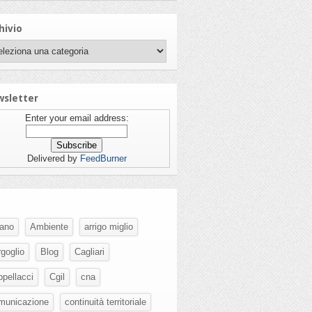
hivio
sletter
Enter your email address:
Delivered by
FeedBurner
g
fano
Ambiente
arrigo miglio
rgoglio
Blog
Cagliari
ppellacci
Cgil
cna
municazione
continuità territoriale