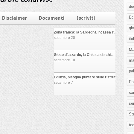
de
Ec
gi
ita
Ma
mar
pa
Ra
sa
ser
St
te