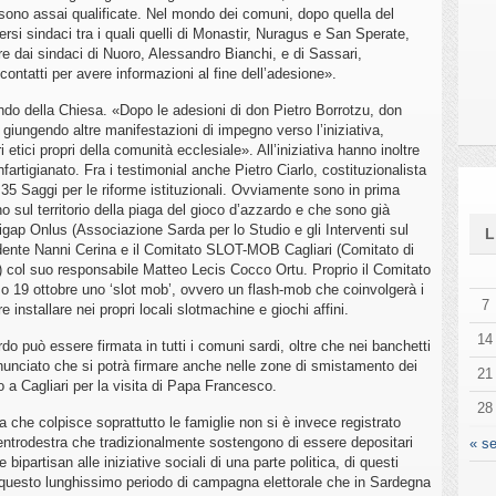
 sono assai qualificate. Nel mondo dei comuni, dopo quella del
versi sindaci tra i quali quelli di Monastir, Nuragus e San Sperate,
are dai sindaci di Nuoro, Alessandro Bianchi, e di Sassari,
ontatti per avere informazioni al fine dell’adesione».
do della Chiesa. «Dopo le adesioni di don Pietro Borrotzu, don
iungendo altre manifestazioni di impegno verso l’iniziativa,
 etici propri della comunità ecclesiale». All’iniziativa hanno inoltre
artigianato. Fra i testimonial anche Pietro Ciarlo, costituzionalista
35 Saggi per le riforme istituzionali. Ovviamente sono in prima
 sul territorio della piaga del gioco d’azzardo e che sono già
igap Onlus (Associazione Sarda per lo Studio e gli Interventi sul
dente Nanni Cerina e il Comitato SLOT-MOB Cagliari (Comitato di
do) col suo responsabile Matteo Lecis Cocco Ortu. Proprio il Comitato
19 ottobre uno ‘slot mob’, ovvero un flash-mob che coinvolgerà i
7
 installare nei propri locali slotmachine e giochi affini.
14
do può essere firmata in tutti i comuni sardi, oltre che nei banchetti
annunciato che si potrà firmare anche nelle zone di smistamento dei
21
o a Cagliari per la visita di Papa Francesco.
28
 che colpisce soprattutto le famiglie non si è invece registrato
 centrodestra che tradizionalmente sostengono di essere depositari
« se
bipartisan alle iniziative sociali di una parte politica, di questi
in questo lunghissimo periodo di campagna elettorale che in Sardegna