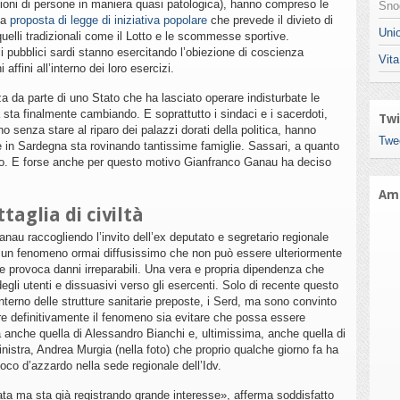
ilioni di persone in maniera quasi patologica), hanno compreso le
Snod
 la
proposta di legge di iniziativa popolare
che prevede il divieto di
Unio
uelli tradizionali come il Lotto e le scommesse sportive.
i pubblici sardi stanno esercitando l’obiezione di coscienza
Vita
affini all’interno dei loro esercizi.
a da parte di uno Stato che ha lasciato operare indisturbate le
 sta finalmente cambiando. E soprattutto i sindaci e i sacerdoti,
Twi
 senza stare al riparo dei palazzi dorati della politica, hanno
Twe
 in Sardegna sta rovinando tantissime famiglie. Sassari, a quanto
rdo. E forse anche per questo motivo Gianfranco Ganau ha deciso
Ami
taglia di civiltà
anau raccogliendo l’invito dell’ex deputato e segretario regionale
 un fenomeno ormai diffusissimo che non può essere ulteriormente
 e provoca danni irreparabili. Una vera e propria dipendenza che
 degli utenti e dissuasivi verso gli esercenti. Solo di recente questo
interno delle strutture sanitarie preposte, i Serd, ma sono convinto
are definitivamente il fenomeno sia evitare che possa essere
a anche quella di Alessandro Bianchi e, ultimissima, anche quella di
inistra, Andrea Murgia (nella foto) che proprio qualche giorno fa ha
gioco d’azzardo nella sede regionale dell’Idv.
iata ma sta già registrando grande interesse», afferma soddisfatto