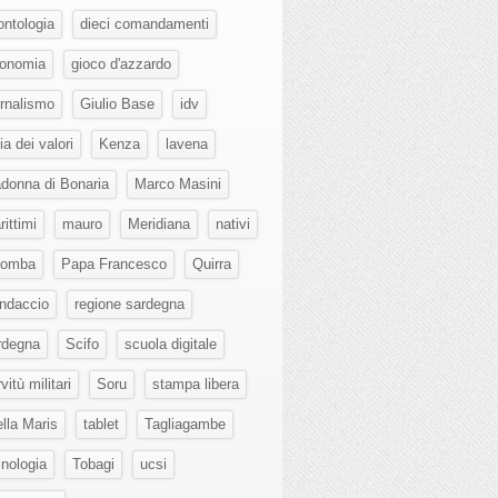
ontologia
dieci comandamenti
onomia
gioco d'azzardo
ornalismo
Giulio Base
idv
lia dei valori
Kenza
lavena
donna di Bonaria
Marco Masini
ittimi
mauro
Meridiana
nativi
lomba
Papa Francesco
Quirra
ndaccio
regione sardegna
rdegna
Scifo
scuola digitale
vitù militari
Soru
stampa libera
ella Maris
tablet
Tagliagambe
cnologia
Tobagi
ucsi