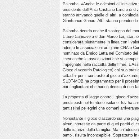
Palomba. «Anche le adesioni all’iniziativa
presidente dell’Anci Cristiano Erriu e di di
stanno arrivando quelle di altri, a cominci
Gianfranco Ganau. Altri stanno prendendo c
Palomba ricorda anche il sostegno del mon
Ettore Cannavera e don Marco Lai, stanno g
considerata pienamente in linea con i valori
aderito le associazioni artigiane CNA e Conf
nominato da Enrico Letta nel Comitato dei 
linea anche le associazioni che si occupano
impegnate nella raccolta delle firme. L’Ass
Gioco d’azzardo Patologico) col suo presi
cittadini per il contrasto al gioco d’azzar
SLOT-MOB ha programmato per il prossimo 
bar cagliaritani che hanno deciso di non fare
La proposta di legge contro il gioco d’azzar
predisposti nel territorio isolano. Idv ha 
tantissimi pellegrini che domani arriverann
Nonostante il gioco d’azzardo sia una piaga
alcun interesse da parte di quei partiti di
delle istanze della famiglia. Ma un’adesione 
tempi, risulta inconcepibile. Soprattutto 