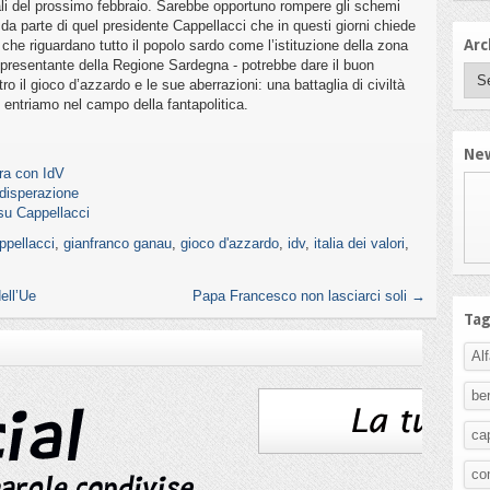
ali del prossimo febbraio. Sarebbe opportuno rompere gli schemi
da parte di quel presidente Cappellacci che in questi giorni chiede
Arc
 che riguardano tutto il popolo sardo come l’istituzione della zona
ppresentante della Regione Sardegna - potrebbe dare il buon
o il gioco d’azzardo e le sue aberrazioni: una battaglia di civiltà
entriamo nel campo della fantapolitica.
New
era con IdV
 disperazione
su Cappellacci
ppellacci
,
gianfranco ganau
,
gioco d'azzardo
,
idv
,
italia dei valori
,
ell’Ue
Papa Francesco non lasciarci soli
→
Ta
Al
be
ca
co