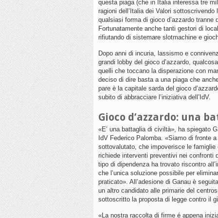
questa piaga (che in Italia interessa tre m
ragioni dell’Italia dei Valori sottoscrivendo
qualsiasi forma di gioco d’azzardo tranne q
Fortunatamente anche tanti gestori di local
rifiutando di sistemare slotmachine e giochi 
Dopo anni di incuria, lassismo e connivenz
grandi lobby del gioco d’azzardo, qualcosa
quelli che toccano la disperazione con mano
deciso di dire basta a una piaga che anche
pare è la capitale sarda del gioco d’azza
subito di abbracciare l’iniziativa dell’IdV.
Gioco d’azzardo: una bat
«E’ una battaglia di civiltà», ha spiegato G
IdV Federico Palomba. «Siamo di fronte a
sottovalutato, che impoverisce le famiglie
richiede interventi preventivi nei confronti
tipo di dipendenza ha trovato riscontro all’
che l’unica soluzione possibile per elimin
praticato». All’adesione di Ganau è seguit
un altro candidato alle primarie del centros
sottoscritto la proposta di legge contro il 
«La nostra raccolta di firme é appena iniz