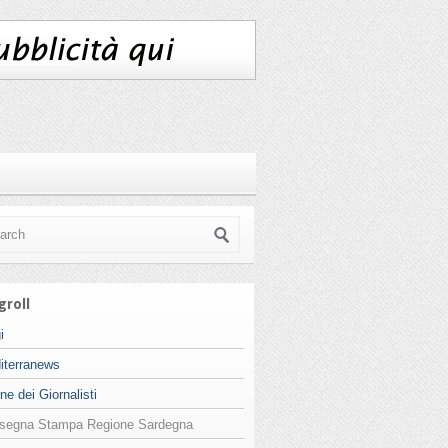
groll
i
iterranews
ne dei Giornalisti
segna Stampa Regione Sardegna