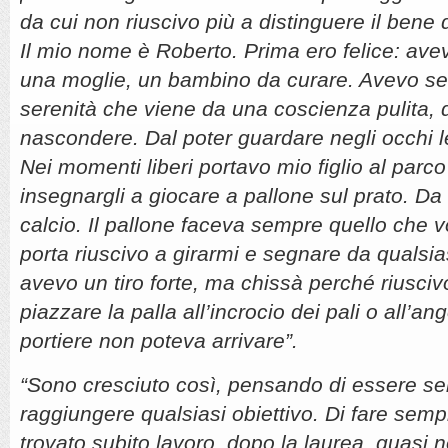
da cui non riuscivo più a distinguere il bene
Il mio nome è Roberto. Prima ero felice: avev
una moglie, un bambino da curare. Avevo s
serenità che viene da una coscienza pulita, 
nascondere. Dal poter guardare negli occhi 
Nei momenti liberi portavo mio figlio al parco
insegnargli a giocare a pallone sul prato. D
calcio. Il pallone faceva sempre quello che vo
porta riuscivo a girarmi e segnare da qualsi
avevo un tiro forte, ma chissà perché riusci
piazzare la palla all’incrocio dei pali o all’an
portiere non poteva arrivare”.
“Sono cresciuto così, pensando di essere se
raggiungere qualsiasi obiettivo. Di fare sem
trovato subito lavoro, dopo la laurea, quasi n