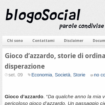
Chi sono
Contattami
Disclaimer
Docum
Gioco d’azzardo, storie di ordin
disperazione
set. 09
Economia
,
Società
,
Storie
no c
Gioco d’azzardo
. “
Da qualche anno la mia vi
pericoloso gioco d’azzardo. Un passaggio ci