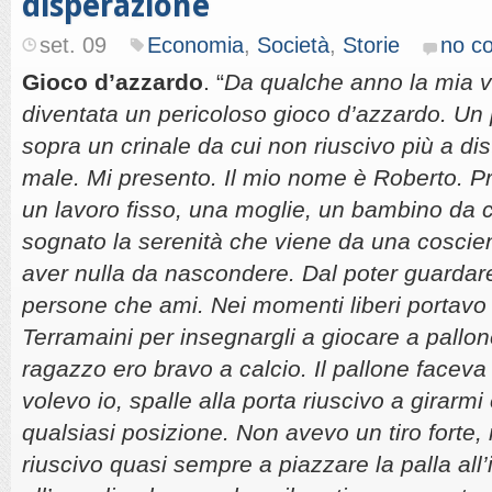
disperazione
set. 09
Economia
,
Società
,
Storie
no c
Gioco d’azzardo
. “
Da qualche anno la mia v
diventata un pericoloso gioco d’azzardo. Un
sopra un crinale da cui non riuscivo più a dis
male. Mi presento. Il mio nome è Roberto. Pr
un lavoro fisso, una moglie, un bambino da
sognato la serenità che viene da una coscien
aver nulla da nascondere. Dal poter guardare
persone che ami. Nei momenti liberi portavo m
Terramaini per insegnargli a giocare a pallon
ragazzo ero bravo a calcio. Il pallone facev
volevo io, spalle alla porta riuscivo a girarm
qualsiasi posizione. Non avevo un tiro forte
riuscivo quasi sempre a piazzare la palla all’