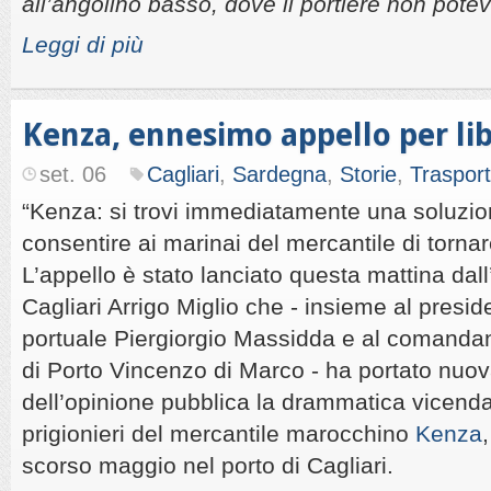
all’angolino basso, dove il portiere non potev
Leggi di più
Kenza, ennesimo appello per lib
set. 06
Cagliari
,
Sardegna
,
Storie
,
Trasport
“Kenza: si trovi immediatamente una soluzio
consentire ai marinai del mercantile di tornare
L’appello è stato lanciato questa mattina dal
Cagliari Arrigo Miglio che - insieme al preside
portuale Piergiorgio Massidda e al comandan
di Porto Vincenzo di Marco - ha portato nuov
dell’opinione pubblica la drammatica vicenda
prigionieri del mercantile marocchino
Kenza
scorso maggio nel porto di Cagliari.