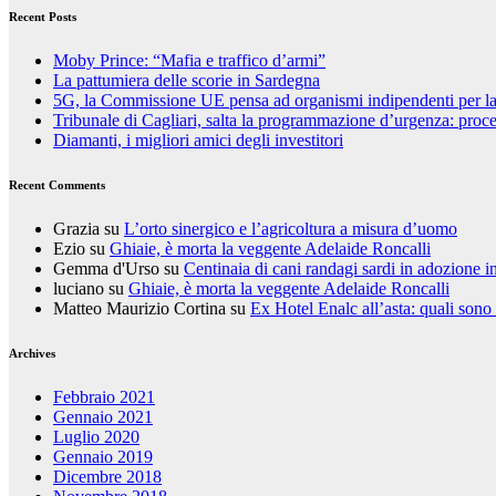
Recent Posts
Moby Prince: “Mafia e traffico d’armi”
La pattumiera delle scorie in Sardegna
5G, la Commissione UE pensa ad organismi indipendenti per la va
Tribunale di Cagliari, salta la programmazione d’urgenza: proces
Diamanti, i migliori amici degli investitori
Recent Comments
Grazia
su
L’orto sinergico e l’agricoltura a misura d’uomo
Ezio
su
Ghiaie, è morta la veggente Adelaide Roncalli
Gemma d'Urso
su
Centinaia di cani randagi sardi in adozione i
luciano
su
Ghiaie, è morta la veggente Adelaide Roncalli
Matteo Maurizio Cortina
su
Ex Hotel Enalc all’asta: quali sono
Archives
Febbraio 2021
Gennaio 2021
Luglio 2020
Gennaio 2019
Dicembre 2018