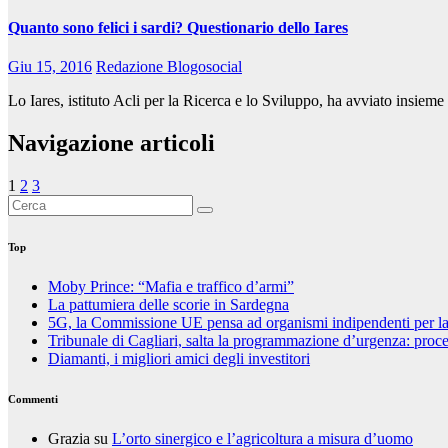
Quanto sono felici i sardi? Questionario dello Iares
Giu 15, 2016
Redazione Blogosocial
Lo Iares, istituto Acli per la Ricerca e lo Sviluppo, ha avviato insi
Navigazione articoli
1
2
3
Top
Moby Prince: “Mafia e traffico d’armi”
La pattumiera delle scorie in Sardegna
5G, la Commissione UE pensa ad organismi indipendenti per la va
Tribunale di Cagliari, salta la programmazione d’urgenza: proces
Diamanti, i migliori amici degli investitori
Commenti
Grazia
su
L’orto sinergico e l’agricoltura a misura d’uomo