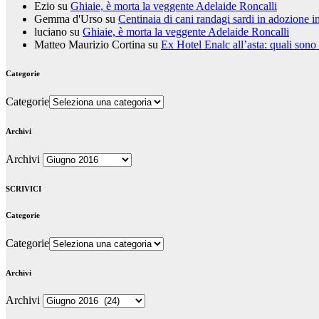
Ezio
su
Ghiaie, è morta la veggente Adelaide Roncalli
Gemma d'Urso
su
Centinaia di cani randagi sardi in adozione i
luciano
su
Ghiaie, è morta la veggente Adelaide Roncalli
Matteo Maurizio Cortina
su
Ex Hotel Enalc all’asta: quali sono
Categorie
Categorie
Archivi
Archivi
SCRIVICI
Categorie
Categorie
Archivi
Archivi