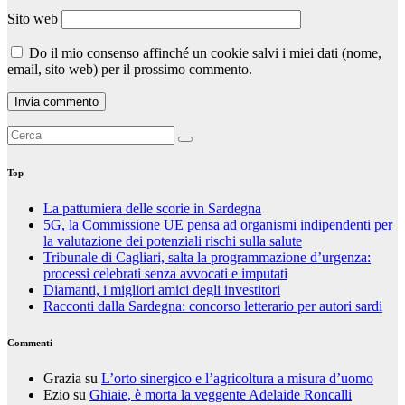
Sito web
Do il mio consenso affinché un cookie salvi i miei dati (nome,
email, sito web) per il prossimo commento.
Top
La pattumiera delle scorie in Sardegna
5G, la Commissione UE pensa ad organismi indipendenti per
la valutazione dei potenziali rischi sulla salute
Tribunale di Cagliari, salta la programmazione d’urgenza:
processi celebrati senza avvocati e imputati
Diamanti, i migliori amici degli investitori
Racconti dalla Sardegna: concorso letterario per autori sardi
Commenti
Grazia
su
L’orto sinergico e l’agricoltura a misura d’uomo
Ezio
su
Ghiaie, è morta la veggente Adelaide Roncalli