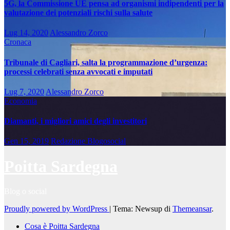
5G, la Commissione UE pensa ad organismi indipendenti per la
valutazione dei potenziali rischi sulla salute
Lug 14, 2020
Alessandro Zorco
Cronaca
Tribunale di Cagliari, salta la programmazione d’urgenza:
processi celebrati senza avvocati e imputati
Lug 7, 2020
Alessandro Zorco
Economia
Diamanti, i migliori amici degli investitori
Gen 15, 2019
Redazione Blogosocial
Poitta Sardegna
Blog o social
Proudly powered by WordPress
|
Tema: Newsup di
Themeansar
.
Cosa è Poitta Sardegna