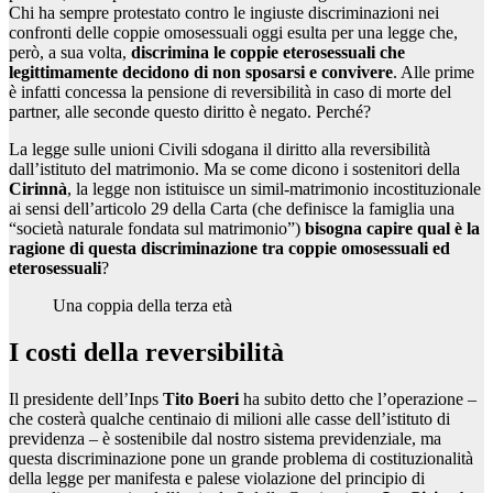
Chi ha sempre protestato contro le ingiuste discriminazioni nei
confronti delle coppie omosessuali oggi esulta per una legge che,
però, a sua volta,
discrimina le coppie eterosessuali che
legittimamente decidono di non sposarsi e convivere
. Alle prime
è infatti concessa la pensione di reversibilità in caso di morte del
partner, alle seconde questo diritto è negato. Perché?
La legge sulle unioni Civili sdogana il diritto alla reversibilità
dall’istituto del matrimonio. Ma se come dicono i sostenitori della
Cirinnà
, la legge non istituisce un simil-matrimonio incostituzionale
ai sensi dell’articolo 29 della Carta (che definisce la famiglia una
“società naturale fondata sul matrimonio”)
bisogna capire qual è la
ragione di questa discriminazione tra coppie omosessuali ed
eterosessuali
?
Una coppia della terza età
I costi della reversibilità
Il presidente dell’Inps
Tito Boeri
ha subito detto che l’operazione –
che costerà qualche centinaio di milioni alle casse dell’istituto di
previdenza – è sostenibile dal nostro sistema previdenziale, ma
questa discriminazione pone un grande problema di costituzionalità
della legge per manifesta e palese violazione del principio di