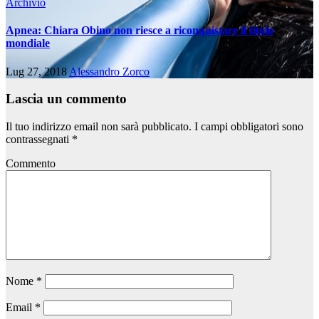
Archivio
Apnea: Chiara Obino non riesce a riconquistare il titolo
mondiale
Lug 27, 2018
Alessandro Zorco
Lascia un commento
Il tuo indirizzo email non sarà pubblicato.
I campi obbligatori sono
contrassegnati
*
Commento
Nome
*
Email
*