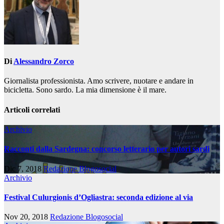
Di
Alessandro Zorco
Giornalista professionista. Amo scrivere, nuotare e andare in
bicicletta. Sono sardo. La mia dimensione è il mare.
Articoli correlati
Archivio
Racconti dalla Sardegna: concorso letterario per autori sardi
Dic 7, 2018
Redazione Blogosocial
Archivio
Festival Culurgionis d’Ogliastra: seconda edizione al via
Nov 20, 2018
Redazione Blogosocial