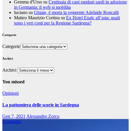
Gemma d'Urso
su
Centinaia di cani randagi sardi in adozione
in Germania: il web si mobilita
luciano
su
Ghiaie, è morta la veggente Adelaide Roncalli
Matteo Maurizio Cortina
su
Ex Hotel Enalc all’asta: quali
sono i veri costi per la Regione Sardegna?
Categorie
Categorie
Archivi
Archivi
You missed
Opinioni
La pattumiera delle scorie in Sardegna
Gen 7, 2021
Alessandro Zorco
Economia