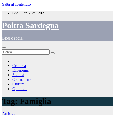
Salta al contenuto
Gio. Gen 28th, 2021
Poitta Sardegna
Blog o social
Cronaca
Economia
Società
Giornalismo
Cultura
Opinioni
Tag:
Famiglia
Archivio