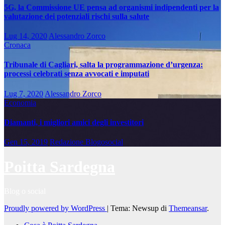
5G, la Commissione UE pensa ad organismi indipendenti per la
valutazione dei potenziali rischi sulla salute
Lug 14, 2020
Alessandro Zorco
Cronaca
Tribunale di Cagliari, salta la programmazione d’urgenza:
processi celebrati senza avvocati e imputati
Lug 7, 2020
Alessandro Zorco
Economia
Diamanti, i migliori amici degli investitori
Gen 15, 2019
Redazione Blogosocial
Poitta Sardegna
Blog o social
Proudly powered by WordPress
|
Tema: Newsup di
Themeansar
.