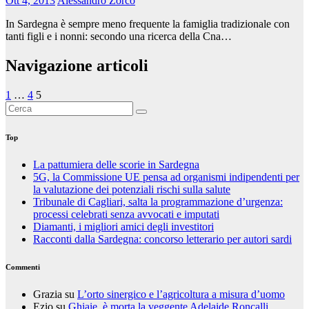
Ott 4, 2013
Alessandro Zorco
In Sardegna è sempre meno frequente la famiglia tradizionale con
tanti figli e i nonni: secondo una ricerca della Cna…
Navigazione articoli
1
…
4
5
Top
La pattumiera delle scorie in Sardegna
5G, la Commissione UE pensa ad organismi indipendenti per
la valutazione dei potenziali rischi sulla salute
Tribunale di Cagliari, salta la programmazione d’urgenza:
processi celebrati senza avvocati e imputati
Diamanti, i migliori amici degli investitori
Racconti dalla Sardegna: concorso letterario per autori sardi
Commenti
Grazia
su
L’orto sinergico e l’agricoltura a misura d’uomo
Ezio
su
Ghiaie, è morta la veggente Adelaide Roncalli