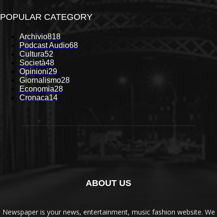
POPULAR CATEGORY
Archivio
818
Podcast Audio
68
Cultura
52
Società
48
Opinioni
29
Giornalismo
28
Economia
28
Cronaca
14
ABOUT US
Newspaper is your news, entertainment, music fashion website. We