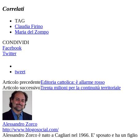
Correlati
TAG
Claudia Firino
Maria del Zompo
CONDIVIDI
Facebook
Twitter
tweet
Articolo precedente
Editoria cattolica: è allarme rosso
Articolo successivo
Trenta milioni per la continuità territoriale
Alessandro Zorco
http://www.blogosocial.com/
Alessandro Zorco è nato a Cagliari nel 1966. E' sposato e ha un figli