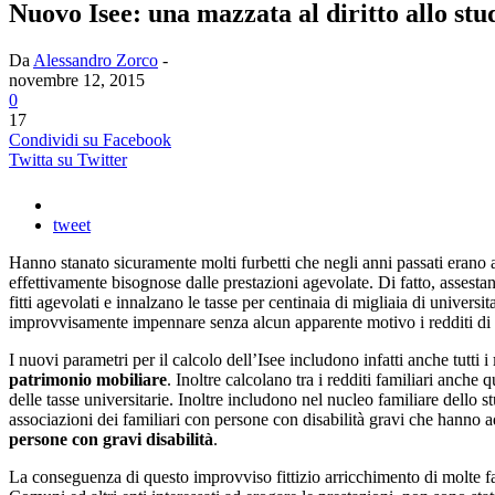
Nuovo Isee: una mazzata al diritto allo stu
Da
Alessandro Zorco
-
novembre 12, 2015
0
17
Condividi su Facebook
Twitta su Twitter
tweet
Hanno stanato sicuramente molti furbetti che negli anni passati erano abi
effettivamente bisognose dalle prestazioni agevolate. Di fatto, assestan
fitti agevolati e innalzano le tasse per centinaia di migliaia di univer
improvvisamente impennare senza alcun apparente motivo i redditi di m
I nuovi parametri per il calcolo dell’Isee includono infatti anche tutti i
patrimonio mobiliare
. Inoltre calcolano tra i redditi familiari anche
delle tasse universitarie. Inoltre includono nel nucleo familiare dello 
associazioni dei familiari con persone con disabilità gravi che hanno ad
persone con gravi disabilità
.
La conseguenza di questo improvviso fittizio arricchimento di molte fa