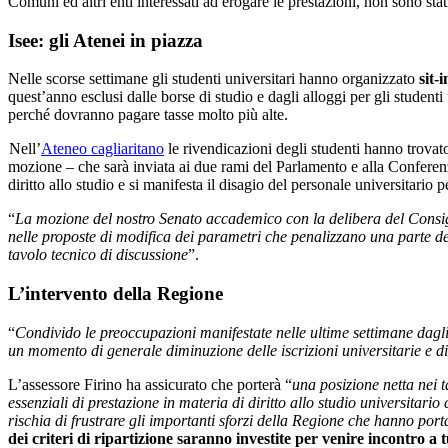
Comuni ed altri enti interessati ad erogare le prestazioni, non sono st
Isee: gli Atenei in piazza
Nelle scorse settimane gli studenti universitari hanno organizzato
sit-
quest’anno esclusi dalle borse di studio e dagli alloggi per gli student
perché dovranno pagare tasse molto più alte.
Nell’
Ateneo cagliaritano
le rivendicazioni degli studenti hanno trova
mozione – che sarà inviata ai due rami del Parlamento e alla Conferenza 
diritto allo studio e si manifesta il disagio del personale universitario pe
“
La mozione del nostro Senato accademico con la delibera del Consiglio
nelle proposte di modifica dei parametri che penalizzano una parte degl
tavolo tecnico di discussione
”.
L’intervento della Regione
“
Condivido le preoccupazioni manifestate nelle ultime settimane dagli 
un momento di generale diminuzione delle iscrizioni universitarie e 
L’assessore Firino ha assicurato che porterà “
una posizione netta nei 
essenziali di prestazione in materia di diritto allo studio universitario
rischia di frustrare gli importanti sforzi della Regione che hanno por
dei criteri di ripartizione saranno investite per venire incontro a 