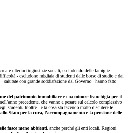
reare ulteriori ingiustizie sociali, escludendo delle famiglie
fficoltà - escludono migliaia di studenti dalle borse di studio e dai
tti – salutate con grande soddisfazione dal Governo - hanno fatto
one del patrimonio immobiliare
e una
minore franchigia per il
ute nell’anno precedente, che vanno a pesare sul calcolo complessivo
gli studenti. Inoltre - e la cosa sta facendo molto discutere le
 dallo Stato per la cura, l’accompagnamento e la pensione delle
delle fasce meno abbienti
, anche perché gli enti locali, Regioni,