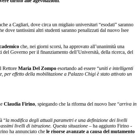
avere diritto alle agevolazioni
.
nche a Cagliari, dove circa un migliaio universitari “esodati” saranno
he dove tantissimi altri studenti saranno penalizzati dal nuovo Isee
ccademico
che, nei giorni scorsi, ha approvato all’unanimità una
ti del Governo per il finanziamento dell’Università, della ricerca, del
il Rettore
Maria Del Zompo
esortando ad essere “
uniti e intelligenti
, per effetto della mobilitazione a Palazzo Chigi è stato attivato un
ne
Claudia Firino
, spiegando che la riforma del nuovo Isee “
arriva in
à “
la modifica degli attuali parametri e una definizione dei livelli
assimi livelli di istruzione. Questa situazione
– ha aggiunto Firino -
Firino ha annunciato che
le risorse avanzate a causa del mutamento