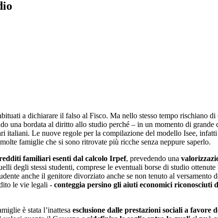
dio
tuati a dichiarare il falso al Fisco. Ma nello stesso tempo rischiano di c
do una bordata al diritto allo studio perché – in un momento di grande di
sitari italiani. Le nuove regole per la compilazione del modello Isee, infa
olte famiglie che si sono ritrovate più ricche senza neppure saperlo.
redditi familiari esenti dal calcolo Irpef
, prevedendo una
valorizzazi
 quelli degli stessi studenti, comprese le eventuali borse di studio otten
studente anche il genitore divorziato anche se non tenuto al versamento de
ito le vie legali -
conteggia persino gli aiuti economici riconosciuti
miglie è stata l’inattesa
esclusione dalle prestazioni sociali a favore 