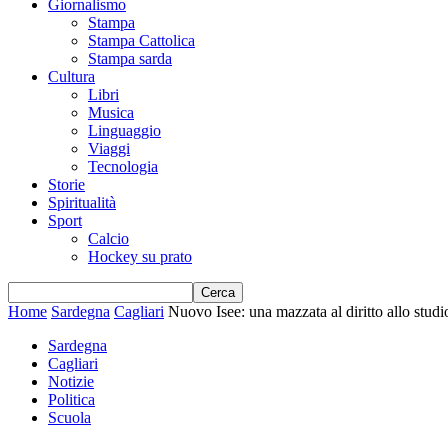
Giornalismo
Stampa
Stampa Cattolica
Stampa sarda
Cultura
Libri
Musica
Linguaggio
Viaggi
Tecnologia
Storie
Spiritualità
Sport
Calcio
Hockey su prato
Home
Sardegna
Cagliari
Nuovo Isee: una mazzata al diritto allo studi
Sardegna
Cagliari
Notizie
Politica
Scuola