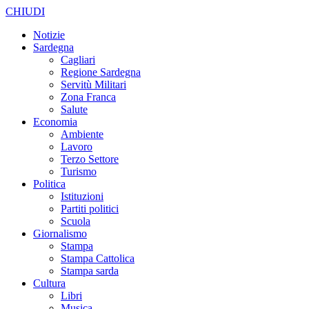
CHIUDI
Notizie
Sardegna
Cagliari
Regione Sardegna
Servitù Militari
Zona Franca
Salute
Economia
Ambiente
Lavoro
Terzo Settore
Turismo
Politica
Istituzioni
Partiti politici
Scuola
Giornalismo
Stampa
Stampa Cattolica
Stampa sarda
Cultura
Libri
Musica