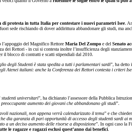
ati veloci quanto il Governo a
ridefinire le soglie entro le quali si può 
in di protesta in tutta Italia per contestare i nuovi parametri Isee
. A
i fuori sede rischiando di dover addirittura abbandonare gli studi, ma anc
to l’appoggio del Magnifico Rettore
Maria Del Zompo
e del
Senato a
dei Rettori - in cui si contesta inoltre l’insufficienza degli stanziamen
r il blocco di contratti e scatti stipendiali dal 2010.
 degli Studenti è stata spedita a tutti i parlamentari sardi
”, ha detto 
i Atenei italiani: anche la Conferenza dei Rettori contesta i criteri Isee
studenti universitari
”, ha dichiarato l’assessore della Pubblica Istruzio
di preoccupante aumento dei giovani che abbandonano gli studi
”.
tavoli nazionali, non appena verrà calendarizzato il tema
” e che chieder
 che dia garanzia di pari opportunità di accesso degli studenti sardi ai m
tato a un deciso aumento delle risorse a disposizione
”. In ogni caso la 
tutte le ragazze e ragazzi esclusi quest’anno dai benefici
.