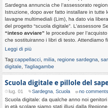
Sardegna annuncia che l’assessorato regiona
Istruzione, dopo aver fatto installare in tutte
lavagne multimediali (Lim), ha dato via liber
del progetto “scuola digitale”. L’assessore Ser
“inteso avviare”
le procedure per l’acquisto 
che sostituiranno i libri di testo. Attendiamo f
Leggi di più
Tag:
cappellacci
,
milia
,
regione sardegna
,
sa
digitale
,
Tagliagambe
Scuola digitale e pillole del sap
lug. 01
Sardegna
,
Scuola
no comment
Scuola digitale: da qualche anno noi genitori s
in età scolare siamo stati illusi dalla Regione