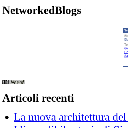
NetworkedBlogs
Ne
Bl
Bl
To
Gi
Co
Sa
Articoli recenti
La nuova architettura del