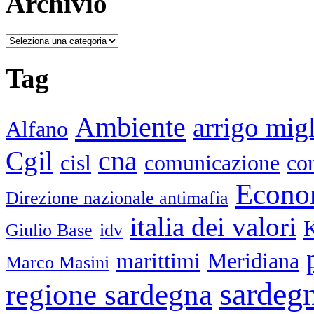
Archivio
Tag
Ambiente
arrigo mig
Alfano
cna
Cgil
cisl
comunicazione
con
Econo
Direzione nazionale antimafia
italia dei valori
Giulio Base
idv
marittimi
Meridiana
Marco Masini
sardeg
regione sardegna