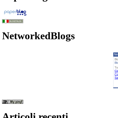
NetworkedBlogs
Ne
Bl
Bl
To
Gi
Co
Sa
Articoli recenti