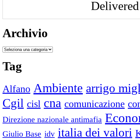
Delivere
Archivio
Tag
Ambiente
arrigo mig
Alfano
cna
Cgil
cisl
comunicazione
con
Econo
Direzione nazionale antimafia
italia dei valori
Giulio Base
idv