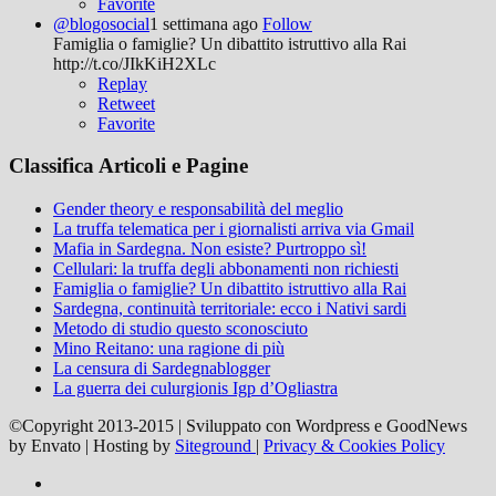
Favorite
@blogosocial
1 settimana ago
Follow
Famiglia o famiglie? Un dibattito istruttivo alla Rai
http://t.co/JIkKiH2XLc
Replay
Retweet
Favorite
Classifica Articoli e Pagine
Gender theory e responsabilità del meglio
La truffa telematica per i giornalisti arriva via Gmail
Mafia in Sardegna. Non esiste? Purtroppo sì!
Cellulari: la truffa degli abbonamenti non richiesti
Famiglia o famiglie? Un dibattito istruttivo alla Rai
Sardegna, continuità territoriale: ecco i Nativi sardi
Metodo di studio questo sconosciuto
Mino Reitano: una ragione di più
La censura di Sardegnablogger
La guerra dei culurgionis Igp d’Ogliastra
©Copyright 2013-2015 | Sviluppato con Wordpress e GoodNews
by Envato | Hosting by
Siteground
|
Privacy & Cookies Policy