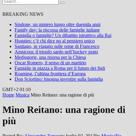
BREAKING NEWS
Sindone, un mistero lungo oltre duemila anni
Family day: la riscossa delle famiglie italiane
Famiglia o famiglie? Un dibattito istruttivo alla Rai
Huggies: c’è chi dice no al pensiero unico
Santiago, in viaggio sulle orme di Francesco
Amsicora: il trionfo sardo nell’hockey prato
Medjugorje, una risorsa per la Chiesa
Oscar Romero, il senso di un martirio
Famiglie in piazza a Roma per il futuro dei figli
Roaming, l’ultima frontiera d’Europa
Don Sciortino: bisogna investire sulla famiglia
GMT+2 01:10
Home
Musica
Mino Reitano: una ragione di più
Mino Reitano: una ragione di
più
Posted By:
Alessandro Zorco
on:
luglio 02, 2013
In:
Musica
No