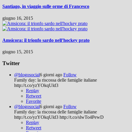
Santiago, in viaggio sulle orme di Francesco
giugno 16, 2015
Amsicora: il trionfo sardo nell’hockey prato
giugno 15, 2015
Twitter
@blogosocial
6 giorni ago
Follow
Family day: la riscossa delle famiglie italiane
http://t.co/yzYOkqUld3
Replay
Retweet
Favorite
@blogosocial
6 giorni ago
Follow
Family day: la riscossa delle famiglie italiane
http://t.co/yzYOkqUld3 http://t.co/slwTo4PewD
Replay
Retweet