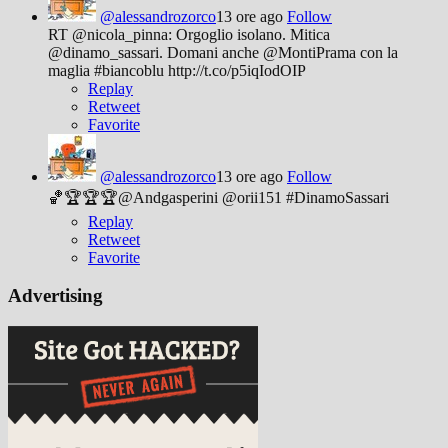
@alessandrozorco
13 ore ago
Follow
RT @nicola_pinna: Orgoglio isolano. Mitica
@dinamo_sassari. Domani anche @MontiPrama con la
maglia #biancoblu http://t.co/p5iqIodOIP
Replay
Retweet
Favorite
@alessandrozorco
13 ore ago
Follow
🏀🏆🏆🏆@Andgasperini @orii151 #DinamoSassari
Replay
Retweet
Favorite
Advertising