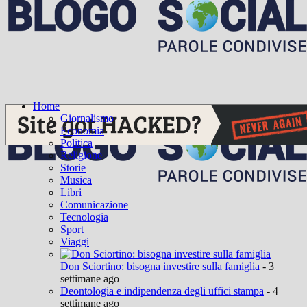
Home
Giornalismo
Economia
Politica
Religione
Storie
Musica
Libri
Comunicazione
Tecnologia
Sport
Viaggi
Don Sciortino: bisogna investire sulla famiglia
- 3
settimane ago
Deontologia e indipendenza degli uffici stampa
- 4
settimane ago