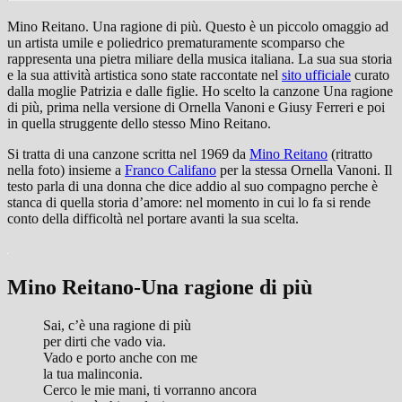
Mino Reitano. Una ragione di più. Questo è un piccolo omaggio ad
un artista umile e poliedrico prematuramente scomparso che
rappresenta una pietra miliare della musica italiana. La sua sua storia
e la sua attività artistica sono state raccontate nel
sito ufficiale
curato
dalla moglie Patrizia e dalle figlie. Ho scelto la canzone Una ragione
di più, prima nella versione di Ornella Vanoni e Giusy Ferreri e poi
in quella struggente dello stesso Mino Reitano.
Si tratta di una canzone scritta nel 1969 da
Mino Reitano
(ritratto
nella foto) insieme a
Franco Califano
per la stessa Ornella Vanoni. Il
testo parla di una donna che dice addio al suo compagno perche è
stanca di quella storia d’amore: nel momento in cui lo fa si rende
conto della difficoltà nel portare avanti la sua scelta.
Mino Reitano-Una ragione di più
Sai, c’è una ragione di più
per dirti che vado via.
Vado e porto anche con me
la tua malinconia.
Cerco le mie mani, ti vorranno ancora