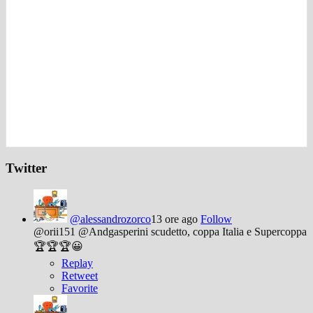
Twitter
@alessandrozorco
13 ore ago
Follow
@orii151 @Andgasperini scudetto, coppa Italia e Supercoppa
🏆🏆🏆😀
Replay
Retweet
Favorite