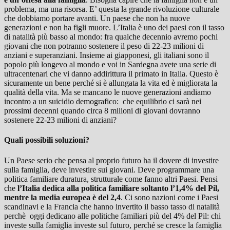
problema, ma una risorsa. E’ questa la grande rivoluzione culturale
che dobbiamo portare avanti. Un paese che non ha nuove
generazioni e non ha figli muore. L’Italia è uno dei paesi con il tasso
di natalità più basso al mondo: fra qualche decennio avremo pochi
giovani che non potranno sostenere il peso di 22-23 milioni di
anziani e superanziani. Insieme ai giapponesi, gli italiani sono il
popolo più longevo al mondo e voi in Sardegna avete una serie di
ultracentenari che vi danno addirittura il primato in Italia. Questo è
sicuramente un bene perché si è allungata la vita ed è migliorata la
qualità della vita. Ma se mancano le nuove generazioni andiamo
incontro a un suicidio demografico: che equilibrio ci sarà nei
prossimi decenni quando circa 8 milioni di giovani dovranno
sostenere 22-23 milioni di anziani?
Quali possibili soluzioni?
Un Paese serio che pensa al proprio futuro ha il dovere di investire
sulla famiglia, deve investire sui giovani. Deve programmare una
politica familiare duratura, strutturale come fanno altri Paesi. Pensi
che
l’Italia dedica alla politica familiare soltanto l’1,4% del Pil,
mentre la media europea è del 2,4
. Ci sono nazioni come i Paesi
scandinavi e la Francia che hanno invertito il basso tasso di natalità
perchè oggi dedicano alle politiche familiari più del 4% del Pil: chi
investe sulla famiglia investe sul futuro, perché se cresce la famiglia