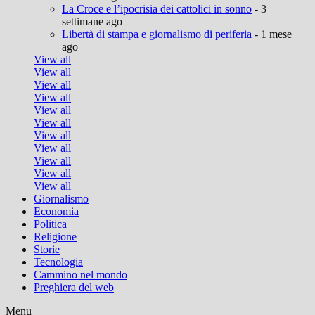
La Croce e l’ipocrisia dei cattolici in sonno
- 3
settimane ago
Libertà di stampa e giornalismo di periferia
- 1 mese
ago
View all
View all
View all
View all
View all
View all
View all
View all
View all
View all
View all
Giornalismo
Economia
Politica
Religione
Storie
Tecnologia
Cammino nel mondo
Preghiera del web
Menu