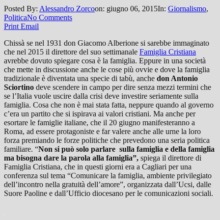
Posted By:
Alessandro Zorco
on:
giugno 06, 2015
In:
Giornalismo
,
Politica
No Comments
Print
Email
Chissà se nel 1931 don Giacomo Alberione si sarebbe immaginato
che nel 2015 il direttore del suo settimanale
Famiglia Cristiana
avrebbe dovuto spiegare cosa è la famiglia. Eppure in una società
che mette in discussione anche le cose più ovvie e dove la famiglia
tradizionale è diventata una specie di tabù, anche
don Antonio
Sciortino
deve scendere in campo per dire senza mezzi termini che
se l’Italia vuole uscire dalla crisi deve investire seriamente sulla
famiglia. Cosa che non è mai stata fatta, neppure quando al governo
c’era un partito che si ispirava ai valori cristiani. Ma anche per
esortare le famiglie italiane, che il 20 giugno manifesteranno a
Roma, ad essere protagoniste e far valere anche alle urne la loro
forza premiando le forze politiche che prevedono una seria politica
familiare. “
Non si può solo parlare sulla famiglia e della famiglia
ma
bisogna dare la parola alla famiglia”,
spiega il direttore di
Famiglia Cristiana, che in questi giorni era a Cagliari per una
conferenza sul tema “Comunicare la famiglia, ambiente privilegiato
dell’incontro nella gratuità dell’amore”, organizzata dall’Ucsi, dalle
Suore Paoline e dall’Ufficio diocesano per le comunicazioni sociali.