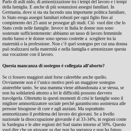
Parlo di asili nido, di armonizzazione tra i tempi del lavoro e i tempi
della famiglia. E anche di più sostanziosi assegni familiari. In
Germania, dove si sta sta facendo una importante politica familiare,
lo Stato eroga assegni familiari robusti per ogni figlio fino al
compimento dei 25 anni se prosegue gli studi. Ciò vuol dire che lo
Stato crede nelle famiglie. Invece in Italia le donne non sono
sostenute sufficientemente: abbiamo un tasso di lavoro femminile
molto basso e le donne sono spesso costrette a scegliere tra la
maternità o la professione. Non c’è quel sostegno per cui una donna
può realizzarsi nella maternità e nella famiglia e armonizzare questa
sua vocazione con il lavoro.
Questa mancanza di sostegno è collegata all’aborto?
Se ci fossero maggiori aiuti forse calerebbe anche quello.
Ovviamente non è l’unico motivo però un maggiore sostegno
aiuterebbe tanto. Se una mamma viene abbandonata a se stessa, se
non ha solidarietà attorno a lei le difficoltà possono davvero
travolgerla. Oltretutto in questi momenti di crisi le famiglie sono il
migliore ammortizzatore sociale perchè garantiscono assistenza alle
persone bisognose di cure e agli anziani. Ma soprattutto
ammortizzano il problema del lavoro dei giovani. Se a livello
nazionale la disoccupazione giovanile è al 33-34%, in regioni come
la Sardegna e le altre regioni del Sud siamo intorno al 50%. Questo
vuol dire che un giovane su due non ha speranza e non ha futuro.