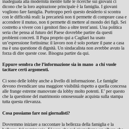
inadeguata alla modernità mentre tutte le ricerche sui giovani ci
dicono che la loro aspirazione principale è la famiglia. I giovani
vogliono fare famiglia. Purtroppo però questo desiderio si scontra
con le difficoltà reali: la precarietà non ti permette di comprare casa e
accendere il mutuo, non ti permette di mettere al mondo dei figli. Sei
costretto a vivere con i genitori fino a oltre trent’anni. Una politica
seria che pensa al futuro del Paese dovrebbe partire da questi
problemi concreti. Il Papa proprio qui a Cagliari ha usato
un’espressione fortissima: il lavoro non è solo portare il pane a casa
ma è una questione di dignità. Un sindacalista non avrebbe avuto la
forza di dire queste cose. Bisogna partire da qui.
Eppure sembra che l’informazione sia in mano a chi vuole
tacitare certi argomenti.
Ci sono delle lobby anche a livello di informazione. Le famiglie
devono rivendicare una maggiore visibilità rispetto a quella concessa
alle frange estreme manovrate da lobby molto potenti. E’ per questo
che la questione del matrimonio omosessuale acquista sulla stampa
tutta questa rilevanza.
Cosa possiamo fare noi giornalisti?
Dovremmo iniziare a raccontare la bellezza della famiglia e la