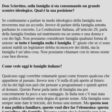
Don Sciortino, sulla famiglia si sta consumando un grande
scontro ideologico. Qual è la sua posizione?
Se continuiamo a parlare in modo ideologico della famiglia non
troveremo mai un accordo. Invece di parlare della famiglia astratta
parliamo in concreto. La Costituzione Italiana, all’articolo 29, parla
della famiglia fondata sul matrimonio tra un uomo e una donna e
con dei figli. Non possiamo considerare famiglia qualsiasi forma di
unione:
se tutto è famiglia nulla è famiglia
. E’ giusto che se ci sono
unioni stabili un legislatore debba riconoscere dei diritti, ma la
famiglia è un’altra cosa. Non possiamo chiamare con lo stesso nome
cose ben diverse.
Come vede oggi le famiglie italiane?
Qualcuno oggi vorrebbe rottamarle quasi come fossero qualcosa che
appartiene al passato. Invece non c’è nulla di più aperto al futuro:
chi ha dei figli non può che pensare a programmare e quindi aprirsi
al domani. Questo Paese parla tanto di famiglia ma poi
concretamente fa poco a suo vantaggio. In Italia non c’è mai stata
una politica familiare seria degna di questo nome. Alla famiglia sono
sempre state date le briciole, dei
bonus
una tantum
. Ma
questa non
è una politica familiare, questo vuol dire far l’elemosina: questa
è un’offesa alla famiglia
. Bisogna capire che la famiglia non è un