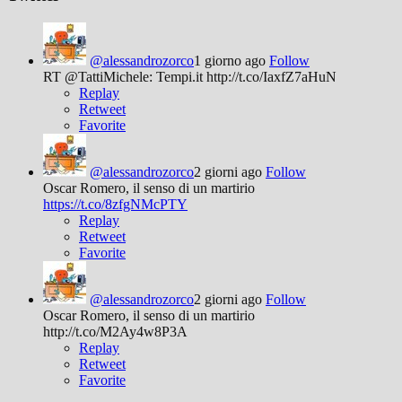
@alessandrozorco
1 giorno ago
Follow
RT @TattiMichele: Tempi.it http://t.co/IaxfZ7aHuN
Replay
Retweet
Favorite
@alessandrozorco
2 giorni ago
Follow
Oscar Romero, il senso di un martirio
https://t.co/8zfgNMcPTY
Replay
Retweet
Favorite
@alessandrozorco
2 giorni ago
Follow
Oscar Romero, il senso di un martirio
http://t.co/M2Ay4w8P3A
Replay
Retweet
Favorite