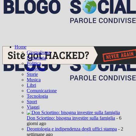
Home
Giornalismo
Economia
Politica
Religione
Storie
Musica
Libri
Comunicazione
Tecnologia
Sport
Viaggi
Don Sciortino: bisogna investire sulla famiglia
- 6
giorni ago
Deontologia e indipendenza degli uffici stampa
- 2
settimane ago