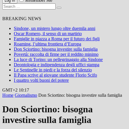
Remember Me
Log In
BREAKING NEWS
Sindone, un mistero lungo oltre duemila anni
Oscar Romero, il senso di un martirio
Famiglie in piazza a Roma per il futuro dei figli
Roaming, l’ultima frontiera d’Europa
Don Sciortino: bisogna investire sulla famiglia
Povertà: raccolta di firme per il reddito minimo
La luce di Torino: un pellegrinaggio alla Sindone
Deontologia e indipendenza degli uffici stampa
Le Sentinelle in piedi e la forza del silenzio
Il Papa scrive al giovane studente Florio Scifo
I quattro volti buoni del potere
GMT+2 10:17
Home
Giornalismo
Don Sciortino: bisogna investire sulla famiglia
Don Sciortino: bisogna
investire sulla famiglia