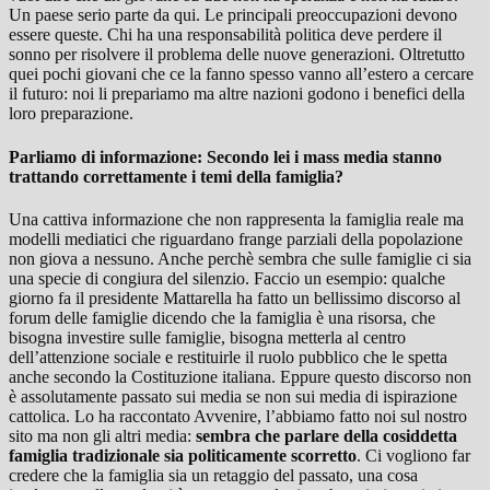
Un paese serio parte da qui. Le principali preoccupazioni devono
essere queste. Chi ha una responsabilità politica deve perdere il
sonno per risolvere il problema delle nuove generazioni. Oltretutto
quei pochi giovani che ce la fanno spesso vanno all’estero a cercare
il futuro: noi li prepariamo ma altre nazioni godono i benefici della
loro preparazione.
Parliamo di informazione: Secondo lei i mass media stanno
trattando correttamente i temi della famiglia?
Una cattiva informazione che non rappresenta la famiglia reale ma
modelli mediatici che riguardano frange parziali della popolazione
non giova a nessuno. Anche perchè sembra che sulle famiglie ci sia
una specie di congiura del silenzio. Faccio un esempio: qualche
giorno fa il presidente Mattarella ha fatto un bellissimo discorso al
forum delle famiglie dicendo che la famiglia è una risorsa, che
bisogna investire sulle famiglie, bisogna metterla al centro
dell’attenzione sociale e restituirle il ruolo pubblico che le spetta
anche secondo la Costituzione italiana. Eppure questo discorso non
è assolutamente passato sui media se non sui media di ispirazione
cattolica. Lo ha raccontato Avvenire, l’abbiamo fatto noi sul nostro
sito ma non gli altri media:
sembra che parlare della cosiddetta
famiglia tradizionale sia politicamente scorretto
. Ci vogliono far
credere che la famiglia sia un retaggio del passato, una cosa