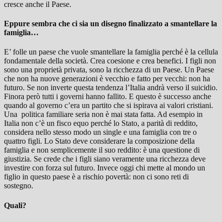
cresce anche il Paese.
Eppure sembra che ci sia un disegno finalizzato a smantellare la
famiglia…
E’ folle un paese che vuole smantellare la famiglia perché è la cellula
fondamentale della società. Crea coesione e crea benefici. I figli non
sono una proprietà privata, sono la ricchezza di un Paese. Un Paese
che non ha nuove generazioni è vecchio e fatto per vecchi: non ha
futuro. Se non inverte questa tendenza l’Italia andrà verso il suicidio.
Finora però tutti i governi hanno fallito. E questo è successo anche
quando al governo c’era un partito che si ispirava ai valori cristiani.
Una politica familiare seria non è mai stata fatta. Ad esempio in
Italia non c’è un fisco equo perché lo Stato, a parità di reddito,
considera nello stesso modo un single e una famiglia con tre o
quattro figli. Lo Stato deve considerare la composizione della
famiglia e non semplicemente il suo reddito: è una questione di
giustizia. Se crede che i figli siano veramente una ricchezza deve
investire con forza sul futuro. Invece oggi chi mette al mondo un
figlio in questo paese è a rischio povertà: non ci sono reti di
sostegno.
Quali?