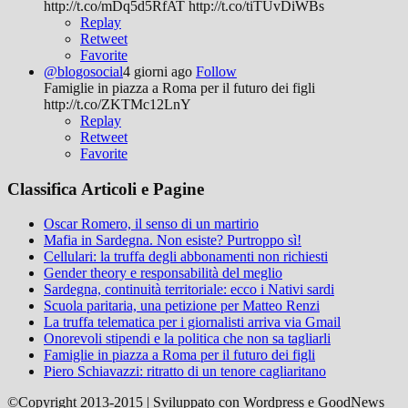
http://t.co/mDq5d5RfAT http://t.co/tiTUvDiWBs
Replay
Retweet
Favorite
@blogosocial
4 giorni ago
Follow
Famiglie in piazza a Roma per il futuro dei figli
http://t.co/ZKTMc12LnY
Replay
Retweet
Favorite
Classifica Articoli e Pagine
Oscar Romero, il senso di un martirio
Mafia in Sardegna. Non esiste? Purtroppo sì!
Cellulari: la truffa degli abbonamenti non richiesti
Gender theory e responsabilità del meglio
Sardegna, continuità territoriale: ecco i Nativi sardi
Scuola paritaria, una petizione per Matteo Renzi
La truffa telematica per i giornalisti arriva via Gmail
Onorevoli stipendi e la politica che non sa tagliarli
Famiglie in piazza a Roma per il futuro dei figli
Piero Schiavazzi: ritratto di un tenore cagliaritano
©Copyright 2013-2015 | Sviluppato con Wordpress e GoodNews