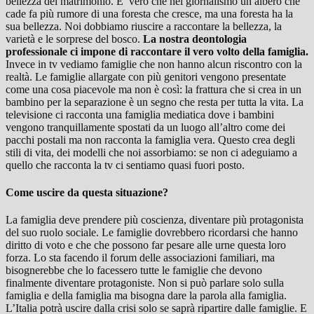
bellezza del matrimonio. E’ vero che nel giornalismo un albero che
cade fa più rumore di una foresta che cresce, ma una foresta ha la
sua bellezza. Noi dobbiamo riuscire a raccontare la bellezza, la
varietà e le sorprese del bosco.
La nostra deontologia
professionale ci impone di raccontare il vero volto della famiglia.
Invece in tv vediamo famiglie che non hanno alcun riscontro con la
realtà. Le famiglie allargate con più genitori vengono presentate
come una cosa piacevole ma non è così: la frattura che si crea in un
bambino per la separazione è un segno che resta per tutta la vita. La
televisione ci racconta una famiglia mediatica dove i bambini
vengono tranquillamente spostati da un luogo all’altro come dei
pacchi postali ma non racconta la famiglia vera. Questo crea degli
stili di vita, dei modelli che noi assorbiamo: se non ci adeguiamo a
quello che racconta la tv ci sentiamo quasi fuori posto.
Come uscire da questa situazione?
La famiglia deve prendere più coscienza, diventare più protagonista
del suo ruolo sociale. Le famiglie dovrebbero ricordarsi che hanno
diritto di voto e che che possono far pesare alle urne questa loro
forza. Lo sta facendo il forum delle associazioni familiari, ma
bisognerebbe che lo facessero tutte le famiglie che devono
finalmente diventare protagoniste. Non si può parlare solo sulla
famiglia e della famiglia ma bisogna dare la parola alla famiglia.
L’Italia potrà uscire dalla crisi solo se saprà ripartire dalle famiglie. E