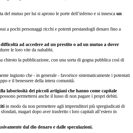
 del mutuo per lui si aprono le porte dell’inferno e si innesca
un
rossi a pochi personaggi ricchi e potenti prestandogli denaro fino a
difficoltà ad accedere ad un prestito o ad un mutuo a dover
urre le loro vite da nababbi.
 ha chiesto la pubblicazione, con una sorta di gogna pubblica così di
te ingiusto che - in generale - favorisce sistematicamente i potentati
luppo e il benessere della intera comunità.
alla laboriosità dei piccoli artigiani che hanno come capitale
possono permettersi anche il lusso di non pagare i propri debiti.
iti
in modo da non permettere agli imprenditori più spregiudicati di
fondati, magari dopo aver trasferito i loro capitali all’estero in
sivamente dal dio denaro e dalle speculazioni.