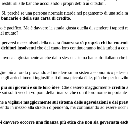
estituirli alle banche accollando i propri debiti ai cittadini.
Sì, perché se una persona normale ritarda nel pagamento di una sola rata
 bancario e della sua carta di credito
.
to è pacifico. Ma è davvero la strada giusta quella di stendere i tappeti 
 del mutuo?
i perversi meccanismi della nostra finanza
sarà proprio chi ha enormi 
 debitori insolventi
che dal canto loro continueranno indisturbati a cond
ata invocata giustamente anche dallo stesso sistema bancario italiano che
gire più a fondo provando ad incidere su un sistema economico palesemen
 e gli arricchimenti ingiustificati di una piccola élite, più che per lo svi
 più sui giovani e sulle loro idee
. Che dessero maggiormente
credito 
 sui soliti vecchi volponi della finanza che con il loro nome importante 
che a
vigilare maggiormente sul sistema delle agevolazioni e dei prest
tendo in mezzo alla strada i dipendenti, ma continuando ad essere ricchi s
 davvero occorre una finanza più etica che non sia governata esclu