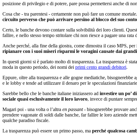
posizione di privilegio e di potere, pare possa permettersi anche di non r
Cosa che - tra parentesi - certamente non può fare un comune mortale. 
circuito perverso che può arrivare persino al blocco del suo conto
Certo, le banche devono contare sulla solvibilità dei loro clienti. Ques
fallire, e nello stesso tempo stritolare chi non riesce a pagare una rata
Anche perché, alla fine della giostra, come dimostra il caso MPS, per 
ripianare con i suoi miseri risparmi le voragini causate dai grandi
In questi giorni si è parlato molto di trasparenza. La trasparenza è st
moda in questo periodo, dei nomi dei
primi cento grandi debitori
.
Eppure, oltre alla trasparenza e alle gogne mediatiche, bisognerebbe a
e le lobby e tende ad utilizzare il denaro per le speculazioni finanziarie
Sarebbe bello che le banche italiane iniziassero ad
investire un po’ di
sociale quasi esclusivamente il loro lavoro
, invece di puntare sempre
Magari poi - una volta o l’altra
en passant
- bisognerebbe provare an
prendere vagonate di soldi dalle banche, far fallire le loro aziende met
qualche paradiso fiscale.
La trasparenza può essere un primo passo, ma
perché qualcosa cambi