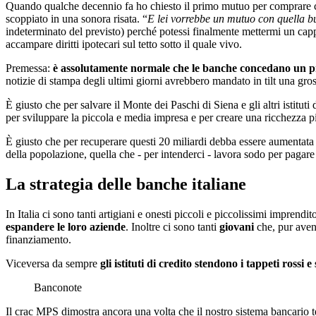
Quando qualche decennio fa ho chiesto il primo mutuo per comprare cas
scoppiato in una sonora risata. “
E lei vorrebbe un mutuo con quella b
indeterminato del previsto) perché potessi finalmente mettermi un cappi
accampare diritti ipotecari sul tetto sotto il quale vivo.
Premessa:
è assolutamente normale che le banche concedano un pres
notizie di stampa degli ultimi giorni avrebbero mandato in tilt una gros
È giusto che per salvare il Monte dei Paschi di Siena e gli altri istitut
per sviluppare la piccola e media impresa e per creare una ricchezza pi
È giusto che per recuperare questi 20 miliardi debba essere aumentata 
della popolazione, quella che - per intenderci - lavora sodo per pagare 
La strategia delle banche italiane
In Italia ci sono tanti artigiani e onesti piccoli e piccolissimi impren
espandere le loro aziende
. Inoltre ci sono tanti
giovani
che, pur aven
finanziamento.
Viceversa da sempre
gli istituti di credito stendono i tappeti ros
Banconote
Il crac MPS dimostra ancora una volta che il nostro sistema bancario ten