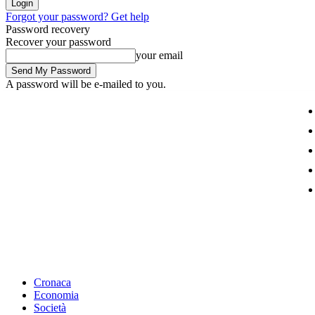
Forgot your password? Get help
Password recovery
Recover your password
your email
A password will be e-mailed to you.
25.1
C
New York
venerdì, Dicembre 4, 2020
Sign in / Join
Cronaca
Economia
Società