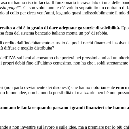
a mi hanno riso in faccia. Il funzionario incravattato di una delle ban
usta paga?
“. Ci son voluti anni e c’è voluto soprattutto un contratto d
o al collo per circa vent’anni, legando quasi indissolubilmente il mio de
tito a chi è in grado di dare adeguate garanzie di solvibilità.
Eppu
sa fetta del sistema bancario italiano monta un po’ di rabbia.
i di credito dall’indebitamento causato da pochi ricchi finanzieri insolven
ù diffusa e meglio distribuita?
dell’IVA sui beni al consumo che porterà nei prossimi anni ad un ulteri
i propri debiti fino all’ultimo centesimo, non ha che i soldi strettament
ditori (non parlo ovviamente dei disonesti) che hanno notoriamente
enormi 
do buone idee, non hanno la possibilità di realizzarle perché non posso
si e suonano le fanfare quando passano i grandi finanzieri che hanno
de a non investire sul lavoro e sulle idee, ma a premiare per lo più chi 