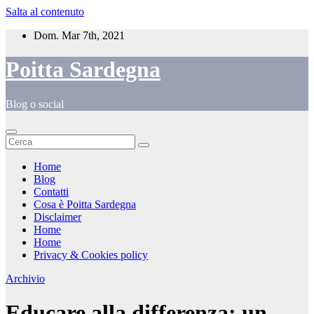
Salta al contenuto
Dom. Mar 7th, 2021
Poitta Sardegna
Blog o social
Home
Blog
Contatti
Cosa è Poitta Sardegna
Disclaimer
Home
Home
Privacy & Cookies policy
Archivio
Educare alla differenza: un