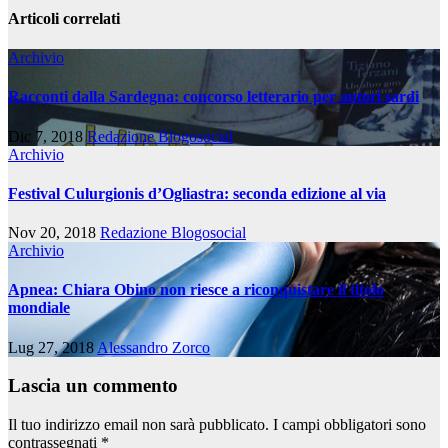
Articoli correlati
Archivio
Racconti dalla Sardegna: concorso letterario per autori sardi
Dic 7, 2018
Redazione Blogosocial
Archivio
Festival Culurgionis d’Ogliastra: seconda edizione al via
Nov 20, 2018
Redazione Blogosocial
Archivio
Apnea: Chiara Obino non riesce a riconquistare il titolo
mondiale
Lug 27, 2018
Alessandro Zorco
Lascia un commento
Il tuo indirizzo email non sarà pubblicato.
I campi obbligatori sono
contrassegnati
*