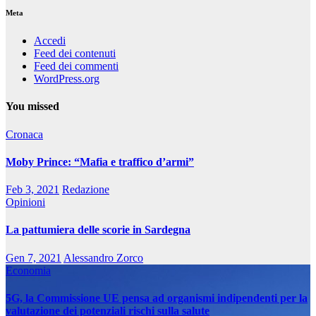
Meta
Accedi
Feed dei contenuti
Feed dei commenti
WordPress.org
You missed
Cronaca
Moby Prince: “Mafia e traffico d’armi”
Feb 3, 2021
Redazione
Opinioni
La pattumiera delle scorie in Sardegna
Gen 7, 2021
Alessandro Zorco
Economia
5G, la Commissione UE pensa ad organismi indipendenti per la
valutazione dei potenziali rischi sulla salute