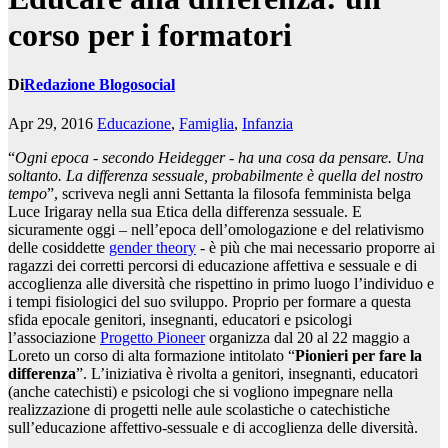
corso per i formatori
Di
Redazione Blogosocial
Apr 29, 2016
Educazione
,
Famiglia
,
Infanzia
“
Ogni epoca - secondo Heidegger - ha una cosa da pensare. Una
soltanto. La differenza sessuale, probabilmente è quella del nostro
tempo
”, scriveva negli anni Settanta la filosofa femminista belga
Luce Irigaray nella sua Etica della differenza sessuale. E
sicuramente oggi – nell’epoca dell’omologazione e del relativismo
delle cosiddette
gender theory
- è più che mai necessario proporre ai
ragazzi dei corretti percorsi di educazione affettiva e sessuale e di
accoglienza alle diversità che rispettino in primo luogo l’individuo e
i tempi fisiologici del suo sviluppo. Proprio per formare a questa
sfida epocale genitori, insegnanti, educatori e psicologi
l’associazione
Progetto Pioneer
organizza dal 20 al 22 maggio a
Loreto un corso di alta formazione intitolato “
Pionieri per fare la
differenza
”. L’iniziativa è rivolta a genitori, insegnanti, educatori
(anche catechisti) e psicologi che si vogliono impegnare nella
realizzazione di progetti nelle aule scolastiche o catechistiche
sull’educazione affettivo-sessuale e di accoglienza delle diversità.