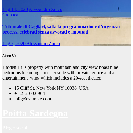
Lug 14, 2020
Alessandro Zorco
Cronaca
Tribunale di Cagliari, salta la programmazione d’urgenza:
processi celebrati senza avvocati e imputati
Lug 7, 2020
Alessandro Zorco
About Us
Hidden Hills property with mountain and city view boast nine
bedrooms including a master suite with private terrace and an
entertainment. wing which includes a 20-seat theater.
15 Cliff St, New York NY 10038, USA
+1 212-602-9641
info@example.com
Poitta Sardegna
Blog o social