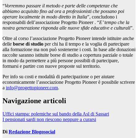
“
Vorremmo passare il metodo e parte delle competenze che
abbiamo acquisito fino ad ora a professionisti che possano poi
operare localmente in modo diretto in Italia
”, concludono i
responsabili dell’associazione Progetto Pioneer . “
E’ tempo che la
nostra generazione risponda alle nuove sfide educative e culturali
”.
Oltre al corso l’associazione Progetto Pioneer intende istituire anche
delle
borse di studio
per chi ha il tempo e la voglia di partecipare
alla formazione ma non può sostenerne i costi. In base alle donazioni
raccolte saranno istituite borse di studio a copertura parziale o totale
in modo da permettere a più persone possibili di partecipare,
formarsi e partire con nuove proposte sul territorio.
Per info su costi e modalità di partecipazione o per aiutare
economicamente l’associazione Progetto Pioneer è possibile scrivere
a
info@progettopioneer.com
.
Navigazione articoli
Uffici stampa: polemiche sul bando della Asl di Sassari
I pensionati sardi non riescono neppure a curarsi
Di
Redazione Blogosocial