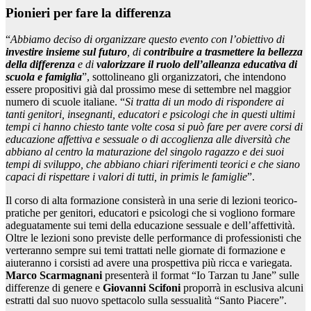
Pionieri per fare la differenza
“
Abbiamo deciso di organizzare questo evento con l’obiettivo di
investire insieme sul futuro
, di
contribuire a trasmettere la bellezza
della differenza
e di
valorizzare il ruolo dell’alleanza educativa di
scuola e famiglia
”, sottolineano gli organizzatori, che intendono
essere propositivi già dal prossimo mese di settembre nel maggior
numero di scuole italiane. “
Si tratta di un modo di rispondere ai
tanti genitori, insegnanti, educatori e psicologi che in questi ultimi
tempi ci hanno chiesto tante volte cosa si può fare per avere corsi di
educazione affettiva e sessuale o di accoglienza alle diversità che
abbiano al centro la maturazione del singolo ragazzo e dei suoi
tempi di sviluppo, che abbiano chiari riferimenti teorici e che siano
capaci di rispettare i valori di tutti, in primis le famiglie
”.
Il corso di alta formazione consisterà in una serie di lezioni teorico-
pratiche per genitori, educatori e psicologi che si vogliono formare
adeguatamente sui temi della educazione sessuale e dell’affettività.
Oltre le lezioni sono previste delle performance di professionisti che
verteranno sempre sui temi trattati nelle giornate di formazione e
aiuteranno i corsisti ad avere una prospettiva più ricca e variegata.
Marco Scarmagnani
presenterà il format “Io Tarzan tu Jane” sulle
differenze di genere e
Giovanni Scifoni
proporrà in esclusiva alcuni
estratti dal suo nuovo spettacolo sulla sessualità “Santo Piacere”.