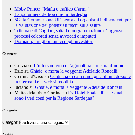
Moby Prince: “Mafia e traffico d’armi”
La pattumiera delle scorie in Sardegna
5G, la Commissione UE pensa ad organismi indipendenti per
la valutazione dei potenziali rischi sulla salute
Tribunale di Cagliari, salta la programmazione d’urgenza:
processi celebrati senza avvocati e imputati
Diamanti, i migliori amici degli investitori
Commenti
Grazia
su
L’orto sinergico e l’agricoltura a misura d’uomo
Ezio
su
Ghiaie, è morta la veggente Adelaide Roncalli
Gemma d'Urso
su
Centinaia di cani randagi sardi in adozione
in Germania: il web si mobilita
luciano
su
Ghiaie, è morta la veggente Adelaide Roncalli
Matteo Maurizio Cortina
su
Ex Hotel Enalc all’asta: quali
sono i veri costi per la Regione Sardegna?
Categorie
Categorie
Archivi