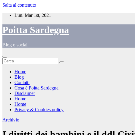
Salta al contenuto
Lun. Mar 1st, 2021
Poitta Sardegna
Blog o social
Home
Blog
Contatti
Cosa è Poitta Sardegna
Disclaimer
Home
Home
Privacy & Cookies policy
Archivio
I diritti dei bambini e il ddl Cir