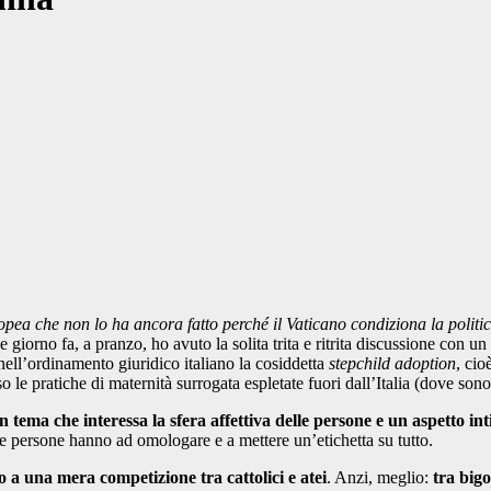
pea che non lo ha ancora fatto perché il Vaticano condiziona la politica 
che giorno fa, a pranzo, ho avuto la solita trita e ritrita discussione co
 nell’ordinamento giuridico italiano la cosiddetta
stepchild adoption
, cio
le pratiche di maternità surrogata espletate fuori dall’Italia (dove sono 
n tema che interessa la sfera affettiva delle persone e un aspetto in
te persone hanno ad omologare e a mettere un’etichetta su tutto.
to a una mera competizione tra cattolici e atei
. Anzi, meglio:
tra bigo