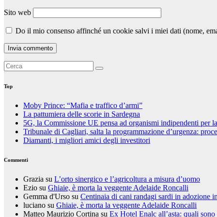
Sito web
Do il mio consenso affinché un cookie salvi i miei dati (nome, em
Top
Moby Prince: “Mafia e traffico d’armi”
La pattumiera delle scorie in Sardegna
5G, la Commissione UE pensa ad organismi indipendenti per la va
Tribunale di Cagliari, salta la programmazione d’urgenza: proces
Diamanti, i migliori amici degli investitori
Commenti
Grazia
su
L’orto sinergico e l’agricoltura a misura d’uomo
Ezio
su
Ghiaie, è morta la veggente Adelaide Roncalli
Gemma d'Urso
su
Centinaia di cani randagi sardi in adozione i
luciano
su
Ghiaie, è morta la veggente Adelaide Roncalli
Matteo Maurizio Cortina
su
Ex Hotel Enalc all’asta: quali sono