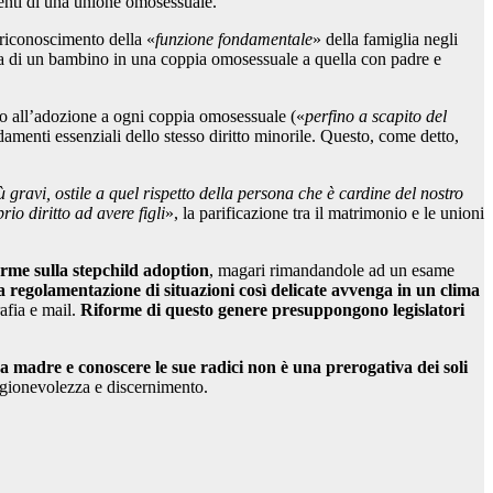
nenti di una unione omosessuale.
 riconoscimento della «
funzione fondamentale
» della famiglia negli
ita di un bambino in una coppia omosessuale a quella con padre e
tto all’adozione a ogni coppia omosessuale («
perfino a scapito del
ondamenti essenziali dello stesso diritto minorile. Questo, come detto,
gravi, ostile a quel rispetto della persona che è cardine del nostro
rio diritto ad avere figli
», la parificazione tra il matrimonio e le unioni
orme sulla stepchild adoption
, magari rimandandole ad un esame
regolamentazione di situazioni così delicate avvenga in un clima
afia e mail.
Riforme di questo genere presuppongono legislatori
na madre e conoscere le sue radici non è una prerogativa dei soli
agionevolezza e discernimento.