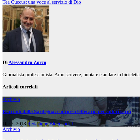
Tea Cuccus: una voce al servizio di Dio
Di
Alessandro Zorco
Giornalista professionista. Amo scrivere, nuotare e andare in biciclet
Articoli correlati
Archivio
Racconti dalla Sardegna: concorso letterario per autori sardi
Dic 7, 2018
Redazione Blogosocial
Archivio