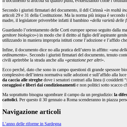
Il documento si articola su quattro punti, evidenziando come l’ordina
Secondo i giuristi firmatari del documento, il ddl Cirinnà «
in realtà i
articoli 29 e 31 della Costituzione. Ma la norma più iniqua è secondo i
madre, il legislatore priverebbe infatti il bambino «
della varietà delle 
Guardando l’orientamento delle Corti europee spesso seguito dalla magis
genitore biologico
») in modo che il diritto al figlio dell’aspirante gen
utilizzando in maniera impropria istituti come l’adozione e l’affido ch
Infine, il documento dice no alla pratica dell’utero in affitto: «
una dell
ordinamento
». Secondo i giuristi firmatari del documento, tenuto cont
civili aprirebbe la strada anche alla «
gestazione per altri
».
Ecco perché, dato che sono in campo questioni di grande spessore bio
complessivo dell’intera normativa sulle adozioni e sull’affido alla luce
da caccia alle streghe
dove i senatori contrari alla linea (i cosiddett
coraggiosi e liberi dai condizionamenti
e non politici sotto scacco c
Ma soprattutto bisogna sgombrare il campo da un pregiudizio:
la dif
cattolici
. Per questo il 30 gennaio a Roma scenderanno in piazza pers
Navigazione articoli
L’anno delle riforme in Sardegna