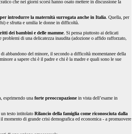
cratico che nei giorni scorsi hanno osato mettere in discussione la
 per introdurre la maternità surrogata anche in Italia
. Quella, per
) e sfrutta e umilia le donne in difficoltà.
diritti dei bambini e delle mamme
. Si pensa piuttosto ai delicati
re problemi di una delicatezza inaudita (adozione o affido rafforzato,
to di abbandono del minore, il secondo a difficoltà momentanee della
l minore a sapere chi è il padre e chi è la madre e quali sono le sue
ia, esprimendo una
forte preoccupazione
in vista dell’esame in
 un testo intitolato
Rilancio della famiglia come riconosciuta dalla
isto il momento di grande crisi demografica ed economica - a promuovere