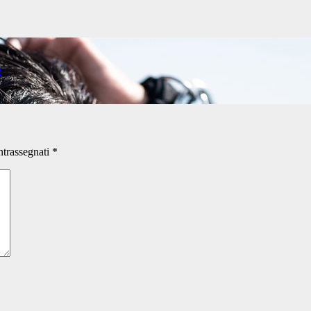
e
ntrassegnati
*