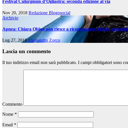
Festival Culurgionis d’Ogliastra: seconda edizione al via
Nov 20, 2018
Redazione Blogosocial
Archivio
Apnea: Chiara Obino non riesce a riconquistare il titolo mondial
Lug 27, 2018
Alessandro Zorco
Lascia un commento
Il tuo indirizzo email non sarà pubblicato.
I campi obbligatori sono co
Commento
Nome
*
Email
*