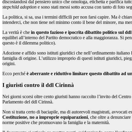
discostandosi dal pensiero unico che omologa, etichetta e parifica tutt
stepchild adoption
e sono stati messi sotto accusa con tanto di foto segn
La politica, si sa, usa i termini difficili per non farsi capire. Ma è c
intenderci, che non tiene nel minimo conto il bene del minore, ma merci
La verità è che
in questo fazioso e ipocrita dibattito politico sul
equilibri all’interno del Partito democratico e alla maggioranza. Si pen
questo è il dilemma politico).
Adozione e affido sono istituti giuridici che nell’ordinamento italian
famiglia di origine. L’utilizzo improprio di questi istituti giuridici, pi
origini.
Ecco perché
è aberrante e riduttivo limitare questo dibattito ad una 
I giuristi contro il ddl Cirinnà
Nei giorni scorsi oltre cento giuristi hanno raccolto l’invito del Centr
Parlamento del ddl Cirinnà.
Non si tratta certo di baciapile, ma di autorevoli magistrati, avvocati es
Costituzione, no a improprie equiparazioni
, che oltre a denunciare
norme positive che promuovano la famiglia e la maternità.