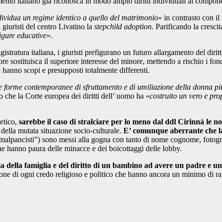
mento italiano già riconosca in modo ampio diritti individuali ai compo
ndividua un regime identico a quello del matrimonio
» in contrasto con il
 giuristi del centro Livatino la
stepchild adoption
. Parificando la cresc
figure educative
».
tratura italiana, i giuristi prefigurano un futuro allargamento del diri
itore sostituisca il superiore interesse del minore, mettendo a rischio i f
e hanno scopi e presupposti totalmente differenti.
e forme contemporanee di sfruttamento e di umiliazione della donna più 
o che la Corte europea dei diritti dell’ uomo ha «
costruito un vero e prop
etico,
sarebbe il caso di stralciare per lo meno dal ddl Cirinnà le n
 della mutata situazione socio-culturale.
E’ comunque aberrante che la 
i “malpancisti”) sono messi alla gogna con tanto di nome cognome, fotogr
he hanno paura delle minacce e dei boicottaggi delle lobby.
esa della famiglia e del diritto di un bambino ad avere un padre e u
one di ogni credo religioso e politico che hanno ancora un minimo di r