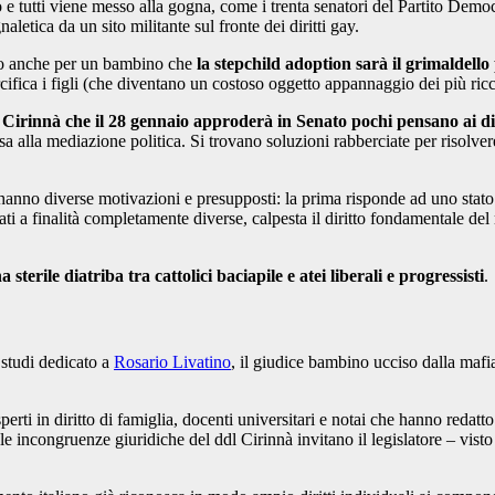
o e tutti viene messo alla gogna, come i trenta senatori del Partito Demo
aletica da un sito militante sul fronte dei diritti gay.
hiaro anche per un bambino che
la stepchild adoption sarà il grimaldello
fica i figli (che diventano un costoso oggetto appannaggio dei più ricchi
 ddl Cirinnà che il 28 gennaio approderà in Senato pochi pensano ai 
sa alla mediazione politica. Si trovano soluzioni rabberciate per risolve
o hanno diverse motivazioni e presupposti: la prima risponde ad uno sta
egati a finalità completamente diverse, calpesta il diritto fondamentale de
sterile diatriba tra cattolici baciapile e atei liberali e progressisti
.
o studi dedicato a
Rosario Livatino
, il giudice bambino ucciso dalla maf
perti in diritto di famiglia, docenti universitari e notai che hanno redatto
 le incongruenze giuridiche del ddl Cirinnà invitano il legislatore – v